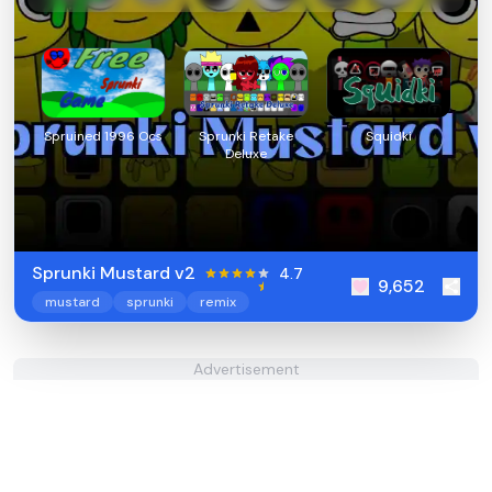
Spruined 1996 Ocs​
Sprunki Retake
Squidki
Deluxe
Sprunki Mustard v2
4.7
9,652
mustard
sprunki
remix
Advertisement