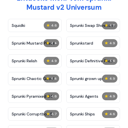
Mustard v2 Universum
★
★
Squidki
Sprunki Swap Showcase
4.6
4.8
★
★
Sprunki Mustard Phase
Sprunkstard
4.4
4.9
2
★
★
Sprunki Relish
Sprunki Definitive Phase
4.9
4.6
7
★
★
Sprunki Chaotic Good
Sprunki grown up
4.4
4.9
★
★
Sprunki Pyramixed 0.9
Sprunki Agents
4.6
4.9
★
★
Sprunki Corruptbox 5
Sprunki Ships
4.7
4.6