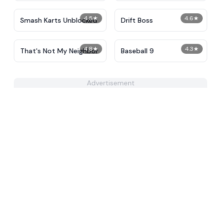
4.5
★
4.6
★
Smash Karts Unblocked
Drift Boss
4.8
★
4.3
★
That's Not My Neighbor
Baseball 9
Advertisement