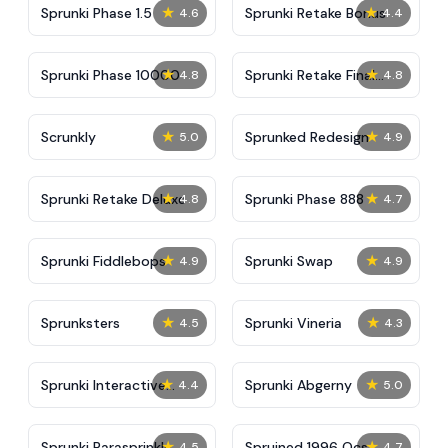
★
★
Sprunki Phase 1.5
Sprunki Retake Bonus
4.6
4.4
★
★
Sprunki Phase 10000
Sprunki Retake Final
4.8
4.8
Update
★
★
Scrunkly
Sprunked Redesign
5.0
4.9
★
★
Sprunki Retake Deluxe
Sprunki Phase 888
4.8
4.7
★
★
Sprunki Fiddlebops
Sprunki Swap
4.9
4.9
★
★
Sprunksters
Sprunki Vineria
4.5
4.3
★
★
Sprunki Interactive
Sprunki Abgerny
4.4
5.0
Tunner
★
★
Sprunki Parasprinkle
Spruined 1996 Ocs​
4.5
4.7