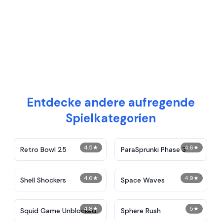
Entdecke andere aufregende
Spielkategorien
4.5
★
4.6
★
Retro Bowl 25
ParaSprunki Phase 3
4.6
★
4.9
★
Shell Shockers
Space Waves
4.8
★
5
★
Squid Game Unblocked
Sphere Rush