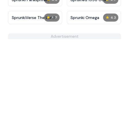
★
★
SprunkiVerse The Lord
Sprunki Omega
4.7
4.3
Update
Advertisement