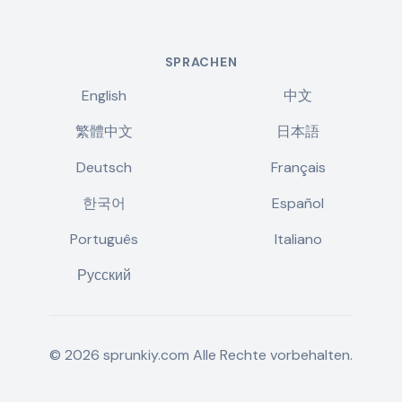
SPRACHEN
English
中文
繁體中文
日本語
Deutsch
Français
한국어
Español
Português
Italiano
Русский
©
2026
sprunkiy.com
Alle Rechte vorbehalten.