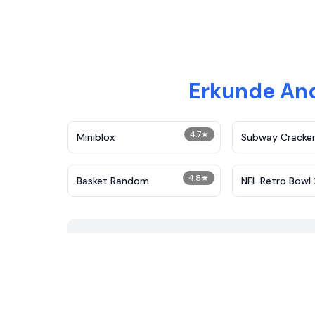
Erkunde And
4.7
★
Miniblox
Subway Cracke
4.8
★
Basket Random
NFL Retro Bowl