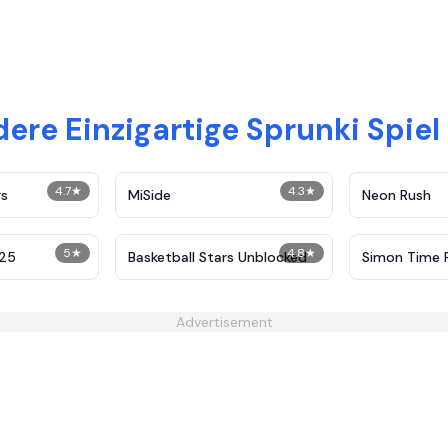
ere Einzigartige Sprunki Spiel
4.7
★
4.3
★
rs
MiSide
Neon Rush
5
★
4.8
★
 25
Basketball Stars Unblocked
Simon Time 
Advertisement