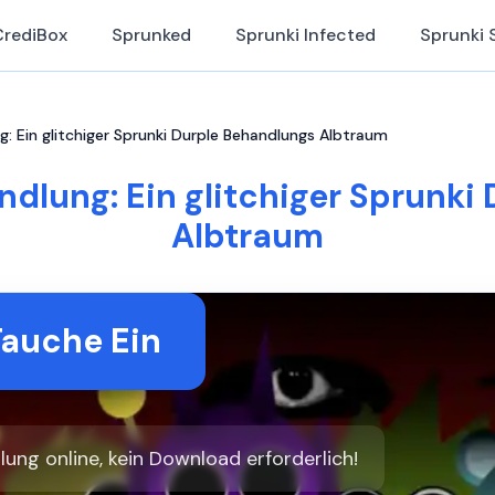
CrediBox
Sprunked
Sprunki Infected
Sprunki 
g: Ein glitchiger Sprunki Durple Behandlungs Albtraum
ndlung: Ein glitchiger Sprunki
Albtraum
Tauche Ein
ung online, kein Download erforderlich!