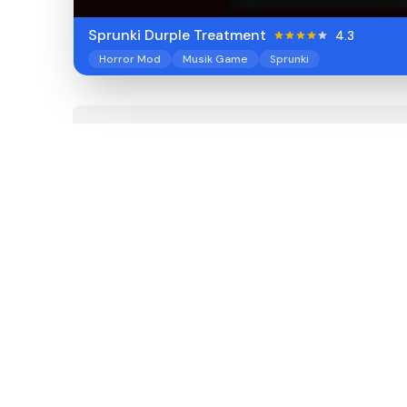
Sprunki Durple Treatment
4.3
Horror Mod
Musik Game
Sprunki