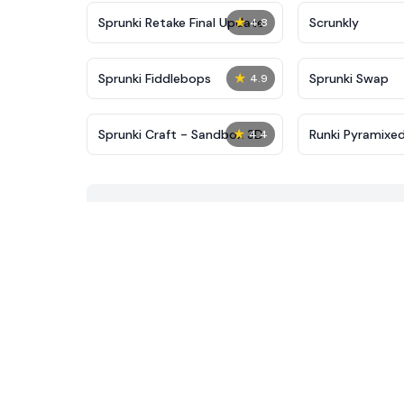
★
Sprunki Retake Final Update
Scrunkly
4.8
★
Sprunki Fiddlebops
Sprunki Swap
4.9
★
Sprunki Craft - Sandbox 3D
Runki Pyramixed
4.4