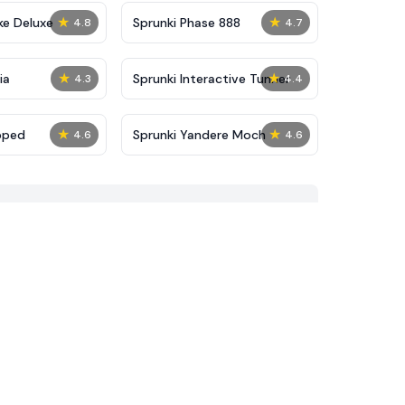
★
★
ke Deluxe
Sprunki Phase 888
4.8
4.7
★
★
ia
Sprunki Interactive Tunner
4.3
4.4
★
★
pped
Sprunki Yandere Moch
4.6
4.6