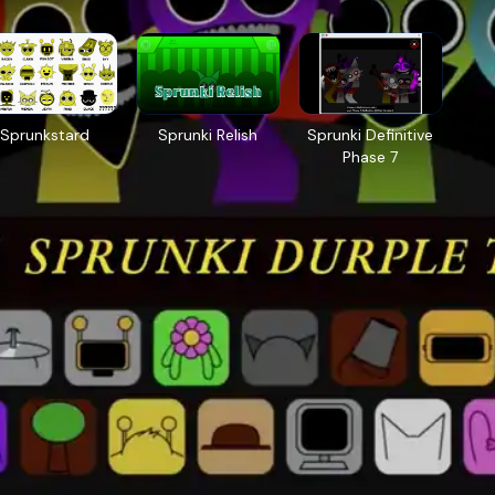
Sprunkstard
Sprunki Relish
Sprunki Definitive
Phase 7