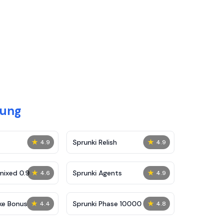
lung
★
★
Sprunki Relish
4.9
4.9
★
★
mixed 0.9
Sprunki Agents
4.6
4.9
★
★
ke Bonus
Sprunki Phase 10000
4.4
4.8