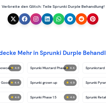
Verbreite den Glitch: Teile Sprunki Durple Behandlung!
decke Mehr in Sprunki Durple Behand
★
★
Showcase
Sprunki Mustard Phase 2
Sprunkstard
4.8
4.4
★
★
c Good
Sprunki grown up
Sprunki Pyra
4.4
4.9
★
★
Sprunki Phase 1.5
Sprunki Reta
4.6
4.6