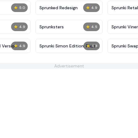
★
★
Sprunked Redesign
Sprunki Reta
5.0
4.9
★
★
Sprunksters
Sprunki Viner
4.9
4.5
★
★
 Version
Sprunki Simon Edition: Phase
Sprunki Swa
4.9
4.3
4
Advertisement