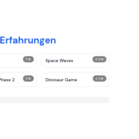
 Erfahrungen
5
★
4.9
★
Space Waves
5
★
4.3
★
Phase 2
Dinosaur Game