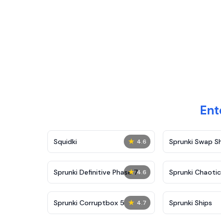
Ent
★
Squidki
Sprunki Swap 
4.6
★
Sprunki Definitive Phase 7
Sprunki Chaoti
4.6
★
Sprunki Corruptbox 5
Sprunki Ships
4.7