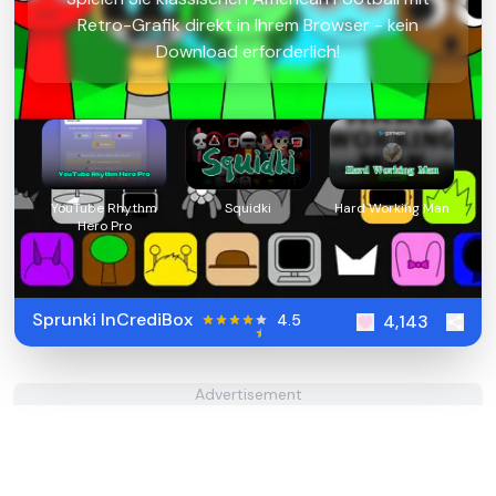
Retro-Grafik direkt in Ihrem Browser - kein
Download erforderlich!
YouTube Rhythm
Squidki
Hard Working Man
Hero Pro
Sprunki InCrediBox
4.5
4,143
Advertisement