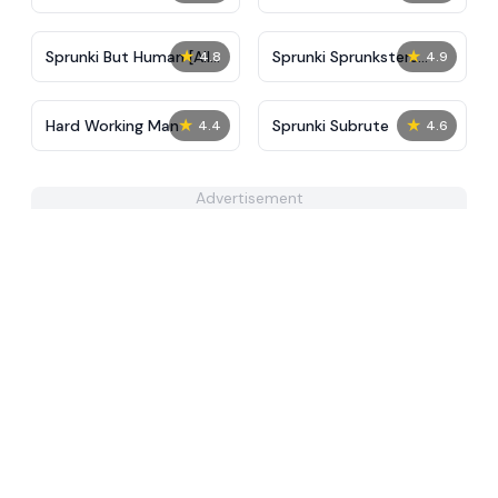
★
★
Sprunki But Human [All
Sprunki Sprunksters
4.8
4.9
Characters]
1996
★
★
Hard Working Man
Sprunki Subrute
4.4
4.6
Advertisement