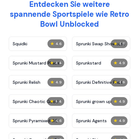
Entdecken Sie weitere
spannende Sportspiele wie Retro
Bowl Unblocked
★
★
Squidki
Sprunki Swap Showcase
4.6
4.8
★
★
Sprunki Mustard Phase
Sprunkstard
4.4
4.9
2
★
★
Sprunki Relish
Sprunki Definitive Phase
4.9
4.6
7
★
★
Sprunki Chaotic Good
Sprunki grown up
4.4
4.9
★
★
Sprunki Pyramixed 0.9
Sprunki Agents
4.6
4.9