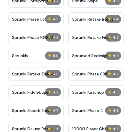
★
★
Sprunki Corruptbox 5
Sprunki Ships
4.7
4.6
★
★
Sprunki Phase 1.5
Sprunki Retake Bonus
4.6
4.4
★
★
Sprunki Phase 10000
Sprunki Retake Final
4.8
4.8
Update
★
★
Scrunkly
Sprunked Redesign
5.0
4.9
★
★
Sprunki Retake Deluxe
Sprunki Phase 888
4.8
4.7
★
★
Sprunki Fiddlebops
Sprunki Katchup
4.9
4.5
★
★
Sprunki Skibidi Toilet
Sprunki Phase 4
4.7
4.8
Definitive
★
★
Sprunki Deluxe Retake
10000 Player Chess
4.4
4.5