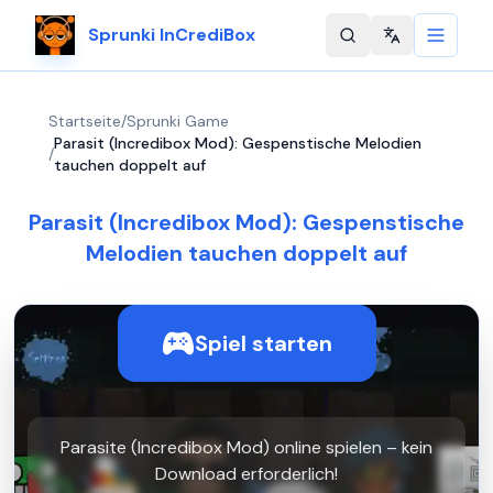
Sprunki InCrediBox
Change langu
Startseite
/
Sprunki Game
Parasit (Incredibox Mod): Gespenstische Melodien
/
tauchen doppelt auf
Parasit (Incredibox Mod): Gespenstische
Melodien tauchen doppelt auf
Spiel starten
Parasite (Incredibox Mod) online spielen – kein
Download erforderlich!