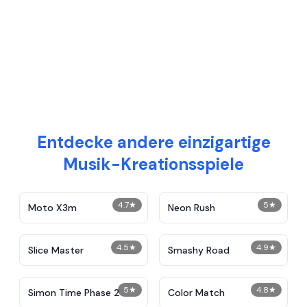
Entdecke andere einzigartige
Musik-Kreationsspiele
4.7
★
5
★
Moto X3m
Neon Rush
4.5
★
4.9
★
Slice Master
Smashy Road
5
★
4.8
★
Simon Time Phase 2
Color Match