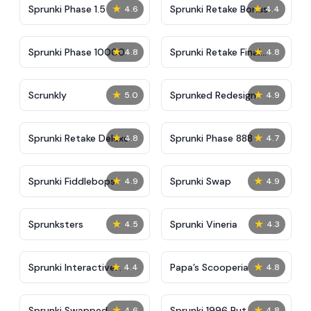
★
★
Sprunki Phase 1.5
Sprunki Retake Bonus
4.6
4.4
★
★
Sprunki Phase 10000
Sprunki Retake Final
4.8
4.8
Update
★
★
Scrunkly
Sprunked Redesign
5.0
4.9
★
★
Sprunki Retake Deluxe
Sprunki Phase 888
4.8
4.7
★
★
Sprunki Fiddlebops
Sprunki Swap
4.9
4.9
★
★
Sprunksters
Sprunki Vineria
4.5
4.3
★
★
Sprunki Interactive
​Papa’s Scooperia
4.4
4.8
Tunner
★
★
Sprunki Swapped
Sprunki 1996 But
4.6
4.8