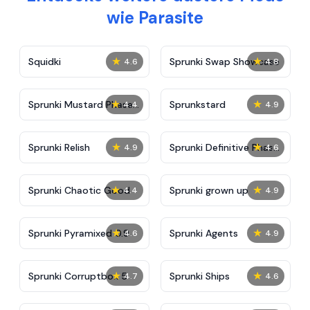
wie Parasite
★
★
Squidki
Sprunki Swap Showcase
4.6
4.8
★
★
Sprunki Mustard Phase
Sprunkstard
4.4
4.9
2
★
★
Sprunki Relish
Sprunki Definitive Phase
4.9
4.6
7
★
★
Sprunki Chaotic Good
Sprunki grown up
4.4
4.9
★
★
Sprunki Pyramixed 0.9
Sprunki Agents
4.6
4.9
★
★
Sprunki Corruptbox 5
Sprunki Ships
4.7
4.6