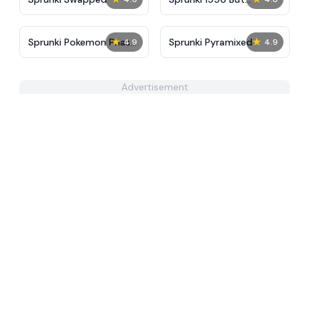
Pyramixed
★
★
Sprunki Pokemon Phase
Sprunki Pyramixed
4.9
4.9
3
Advertisement