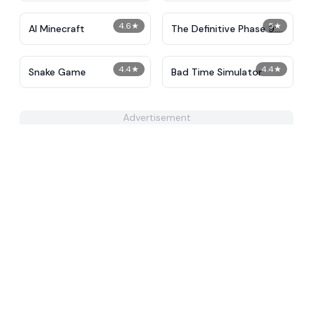
4.6
★
5
★
AI Minecraft
The Definitive Phase 9:
Demolition
4.4
★
4.4
★
Snake Game
Bad Time Simulator
Advertisement