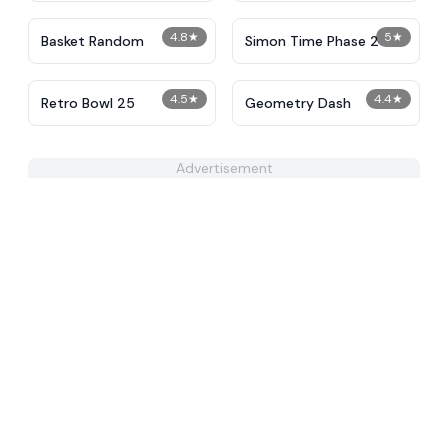
4.8
★
5
★
Basket Random
Simon Time Phase 2
4.5
★
4.4
★
Retro Bowl 25
Geometry Dash
Advertisement