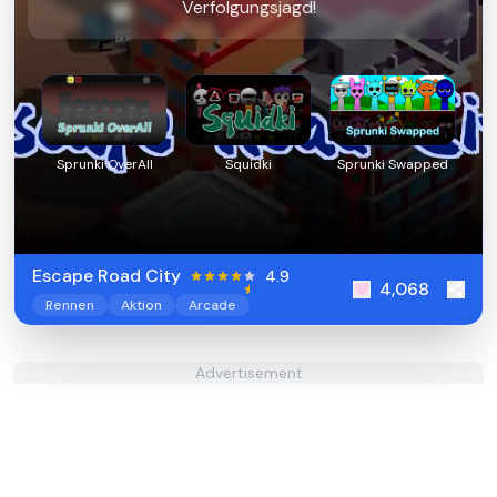
Verfolgungsjagd!
Sprunki OverAll
Squidki
Sprunki Swapped
Escape Road City
4.9
4,068
Rennen
Aktion
Arcade
Advertisement