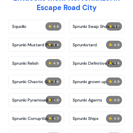
Escape Road City
★
★
Squidki
Sprunki Swap Showcase
4.6
4.8
★
★
Sprunki Mustard Phase
Sprunkstard
4.4
4.9
2
★
★
Sprunki Relish
Sprunki Definitive Phase
4.9
4.6
7
★
★
Sprunki Chaotic Good
Sprunki grown up
4.4
4.9
★
★
Sprunki Pyramixed 0.9
Sprunki Agents
4.6
4.9
★
★
Sprunki Corruptbox 5
Sprunki Ships
4.7
4.6