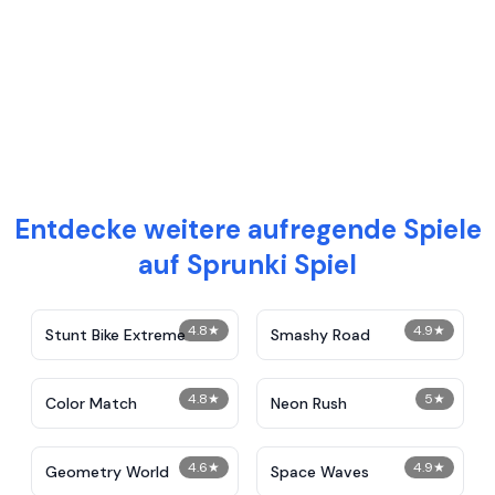
Entdecke weitere aufregende Spiele
auf Sprunki Spiel
4.8
★
4.9
★
Stunt Bike Extreme
Smashy Road
4.8
★
5
★
Color Match
Neon Rush
4.6
★
4.9
★
Geometry World
Space Waves