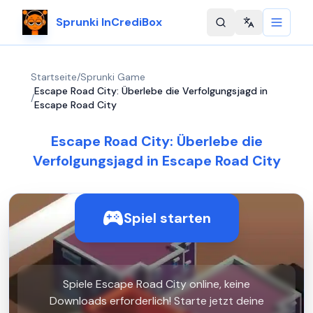
Sprunki InCrediBox
Change langu
Startseite
/
Sprunki Game
Escape Road City: Überlebe die Verfolgungsjagd in
/
Escape Road City
Escape Road City: Überlebe die
Verfolgungsjagd in Escape Road City
Spiel starten
Spiele Escape Road City online, keine
Downloads erforderlich! Starte jetzt deine