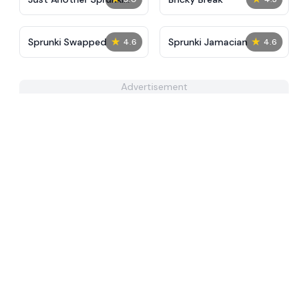
Reskin
★
★
Sprunki Swapped
Sprunki Jamacian
4.6
4.6
Advertisement