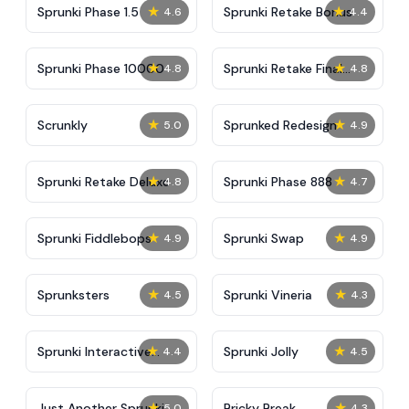
★
★
Sprunki Phase 1.5
Sprunki Retake Bonus
4.6
4.4
★
★
Sprunki Phase 10000
Sprunki Retake Final
4.8
4.8
Update
★
★
Scrunkly
Sprunked Redesign
5.0
4.9
★
★
Sprunki Retake Deluxe
Sprunki Phase 888
4.8
4.7
★
★
Sprunki Fiddlebops
Sprunki Swap
4.9
4.9
★
★
Sprunksters
Sprunki Vineria
4.5
4.3
★
★
Sprunki Interactive
Sprunki Jolly
4.4
4.5
Tunner
★
★
Just Another Sprunki
Bricky Break
5.0
4.3