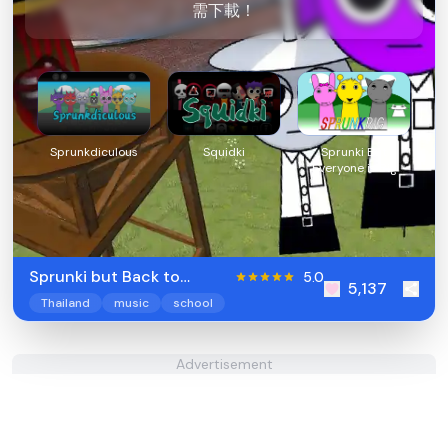
需下載！
Sprunkdiculous
Squidki
Sprunki But
Everyone is Big
Sprunki but Back to
5.0
5,137
School Thailand
Thailand
music
school
Advertisement