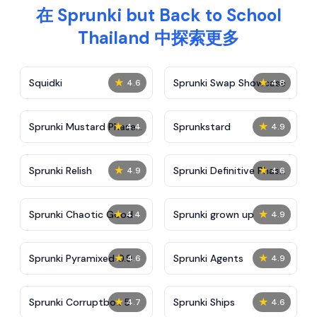
在 Sprunki but Back to School
Thailand 中探索更多
★
★
Squidki
Sprunki Swap Showcase
4.6
4.8
★
★
Sprunki Mustard Phase
Sprunkstard
4.4
4.9
2
★
★
Sprunki Relish
Sprunki Definitive Phase
4.9
4.6
7
★
★
Sprunki Chaotic Good
Sprunki grown up
4.4
4.9
★
★
Sprunki Pyramixed 0.9
Sprunki Agents
4.6
4.9
★
★
Sprunki Corruptbox 5
Sprunki Ships
4.7
4.6