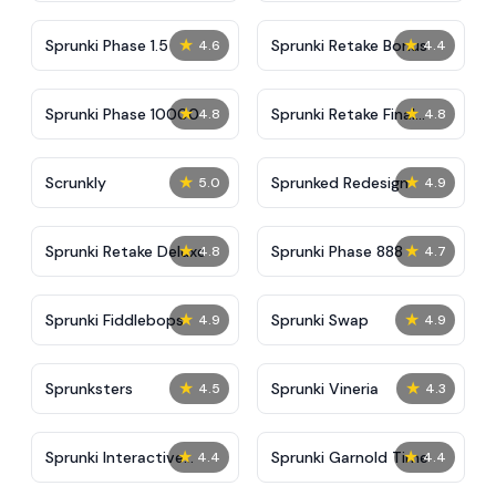
★
★
Sprunki Phase 1.5
Sprunki Retake Bonus
4.6
4.4
★
★
Sprunki Phase 10000
Sprunki Retake Final
4.8
4.8
Update
★
★
Scrunkly
Sprunked Redesign
5.0
4.9
★
★
Sprunki Retake Deluxe
Sprunki Phase 888
4.8
4.7
★
★
Sprunki Fiddlebops
Sprunki Swap
4.9
4.9
★
★
Sprunksters
Sprunki Vineria
4.5
4.3
★
★
Sprunki Interactive
Sprunki Garnold Time
4.4
4.4
Tunner