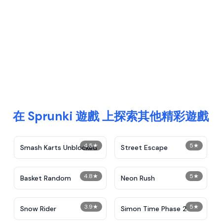
在 Sprunki 遊戲 上探索其他精彩遊戲
4.5
★
5
★
Smash Karts Unblocked
Street Escape
4.8
★
5
★
Basket Random
Neon Rush
3.9
★
5
★
Snow Rider
Simon Time Phase 2