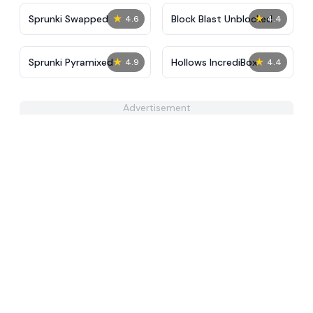
★
★
Sprunki Swapped
Block Blast Unblocked
4.6
4.4
★
★
Sprunki Pyramixed
Hollows IncrediBox
4.9
4.4
Advertisement