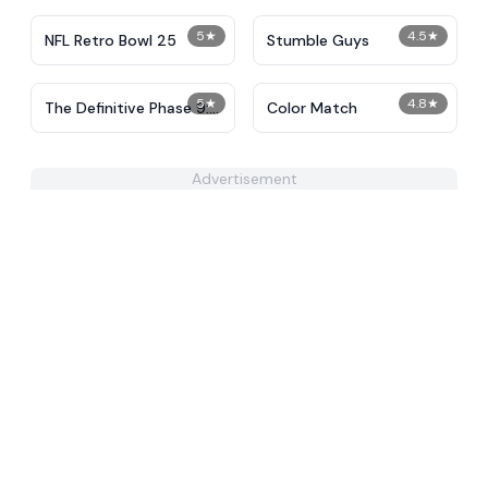
5
★
4.5
★
NFL Retro Bowl 25
Stumble Guys
5
★
4.8
★
The Definitive Phase 9:
Color Match
Demolition
Advertisement