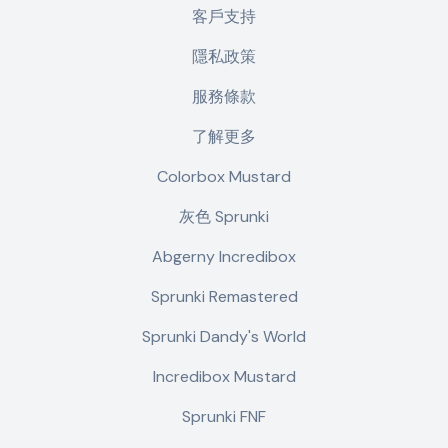
客戶支持
隱私政策
服務條款
了解更多
Colorbox Mustard
灰色 Sprunki
Abgerny Incredibox
Sprunki Remastered
Sprunki Dandy's World
Incredibox Mustard
Sprunki FNF