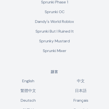
Sprunki Phase 1
Sprunki OC
Dandy's World Roblox
Sprunki But I Ruined It
Sprunky Mustard
Sprunki Mixer
語言
English
中文
繁體中文
日本語
Deutsch
Français