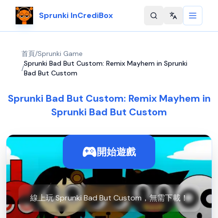
Sprunki InCrediBox
Change langu
首頁
/
Sprunki Game
Sprunki Bad But Custom: Remix Mayhem in Sprunki
/
Bad But Custom
Sprunki Bad But Custom: Remix Mayhem in
Sprunki Bad But Custom
開始遊戲
線上玩 Sprunki Bad But Custom，無需下載！