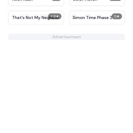
4.8
★
5
★
That's Not My Neighbor
Simon Time Phase 2
Advertisement