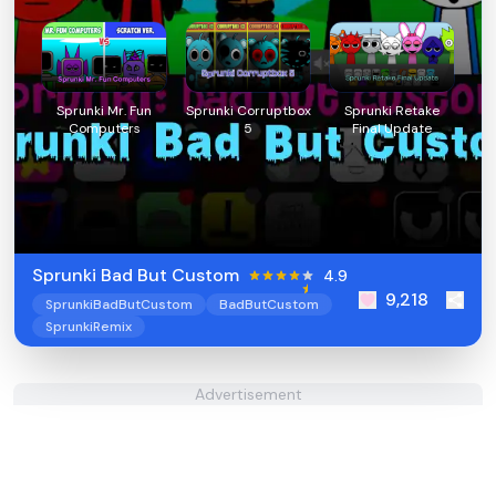
Sprunki Mr. Fun
Sprunki Corruptbox
Sprunki Retake
Computers
5
Final Update
Sprunki Bad But Custom
4.9
9,218
SprunkiBadButCustom
BadButCustom
SprunkiRemix
Advertisement