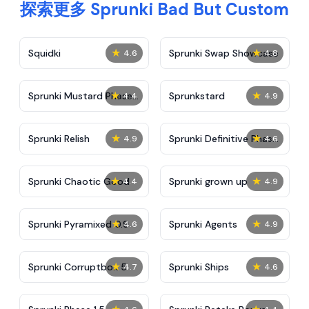
探索更多 Sprunki Bad But Custom
★
★
Squidki
Sprunki Swap Showcase
4.6
4.8
★
★
Sprunki Mustard Phase
Sprunkstard
4.4
4.9
2
★
★
Sprunki Relish
Sprunki Definitive Phase
4.9
4.6
7
★
★
Sprunki Chaotic Good
Sprunki grown up
4.4
4.9
★
★
Sprunki Pyramixed 0.9
Sprunki Agents
4.6
4.9
★
★
Sprunki Corruptbox 5
Sprunki Ships
4.7
4.6