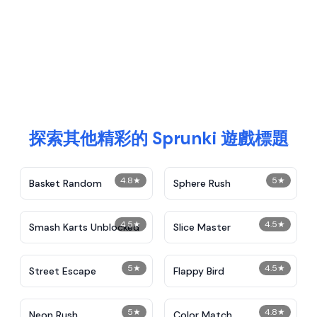
探索其他精彩的 Sprunki 遊戲標題
4.8
★
5
★
Basket Random
Sphere Rush
4.5
★
4.5
★
Smash Karts Unblocked
Slice Master
5
★
4.5
★
Street Escape
Flappy Bird
5
★
4.8
★
Neon Rush
Color Match