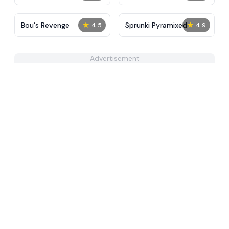
Sprinkle​
★
★
Bou's Revenge
Sprunki Pyramixed
4.5
4.9
Advertisement