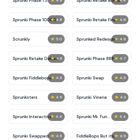
★
★
Sprunki Phase 1.5
Sprunki Retake Bonus
4.6
4.4
★
★
Sprunki Phase 10000
Sprunki Retake Final
4.8
4.8
Update
★
★
Scrunkly
Sprunked Redesign
5.0
4.9
★
★
Sprunki Retake Deluxe
Sprunki Phase 888
4.8
4.7
★
★
Sprunki Fiddlebops
Sprunki Swap
4.9
4.9
★
★
Sprunksters
Sprunki Vineria
4.5
4.3
★
★
Sprunki Interactive
Sprunki Mr. Fun
4.4
4.4
Tunner
Computers
★
★
Sprunki Swapped
FiddleBops But its
4.6
4.9