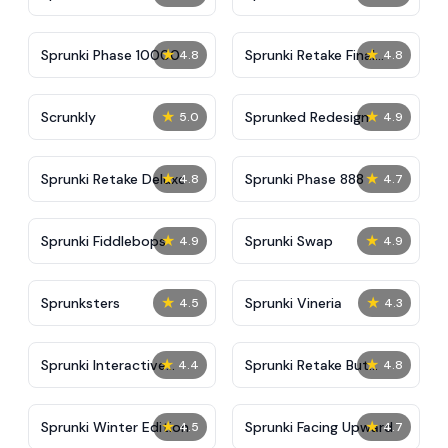
★
★
Sprunki Phase 10000
Sprunki Retake Final
4.8
4.8
Update
★
★
Scrunkly
Sprunked Redesign
5.0
4.9
★
★
Sprunki Retake Deluxe
Sprunki Phase 888
4.8
4.7
★
★
Sprunki Fiddlebops
Sprunki Swap
4.9
4.9
★
★
Sprunksters
Sprunki Vineria
4.5
4.3
★
★
Sprunki Interactive
Sprunki Retake But
4.4
4.8
Tunner
Abgerny
★
★
Sprunki Winter Edition
Sprunki Facing Upward
4.5
4.7