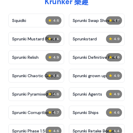
Krunker 樂趣
★
★
Squidki
Sprunki Swap Showcase
4.6
4.8
★
★
Sprunki Mustard Phase
Sprunkstard
4.4
4.9
2
★
★
Sprunki Relish
Sprunki Definitive Phase
4.9
4.6
7
★
★
Sprunki Chaotic Good
Sprunki grown up
4.4
4.9
★
★
Sprunki Pyramixed 0.9
Sprunki Agents
4.6
4.9
★
★
Sprunki Corruptbox 5
Sprunki Ships
4.7
4.6
★
★
Sprunki Phase 1.5
Sprunki Retake Bonus
4.6
4.4