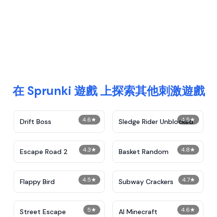
在 Sprunki 遊戲 上探索其他刺激遊戲
4.6
★
4.5
★
Drift Boss
Sledge Rider Unblocked
4.3
★
4.8
★
Escape Road 2
Basket Random
4.5
★
4.7
★
Flappy Bird
Subway Crackers
5
★
4.6
★
Street Escape
AI Minecraft