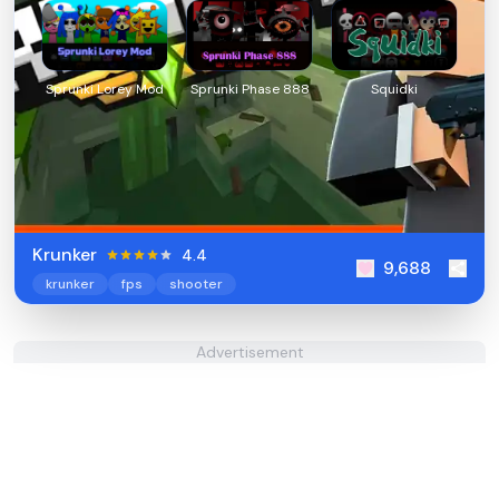
Sprunki Lorey Mod
Sprunki Phase 888
Squidki
Krunker
4.4
9,688
krunker
fps
shooter
Advertisement