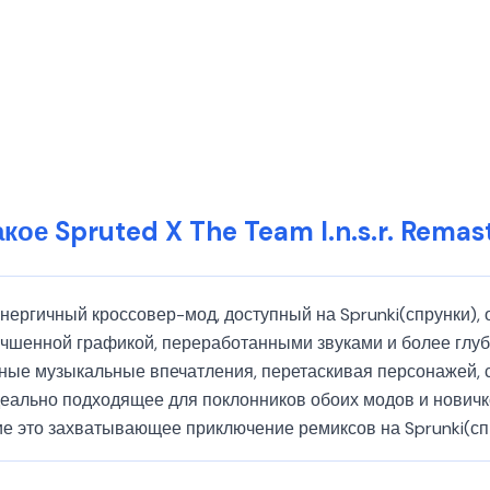
акое Spruted X The Team I.n.s.r. Remas
то энергичный кроссовер-мод, доступный на Sprunki(спрунки
улучшенной графикой, переработанными звуками и более гл
ьные музыкальные впечатления, перетаскивая персонажей,
деально подходящее для поклонников обоих модов и новичк
 это захватывающее приключение ремиксов на Sprunki(сп