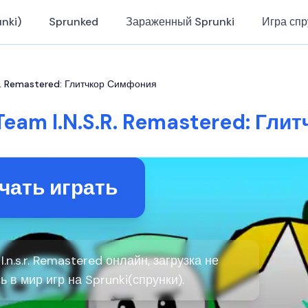
nki)
Sprunked
Зараженный Sprunki
Игра спр
R. Remastered: Глитчкор Симфония
Team I.N.S.R. Remastered: Гл
чать играть
.n.s.r. Remastered онлайн, загрузка не
ь в мир игр на Sprunki(спрунки).