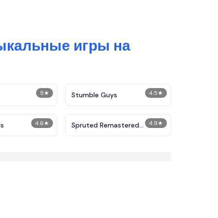
ыкальные игры на
5
★
4.5
★
Stumble Guys
4.6
★
4.9
★
s
Spruted Remastered
Alternative Phase 2