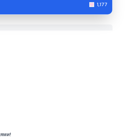
1,177
ьями!