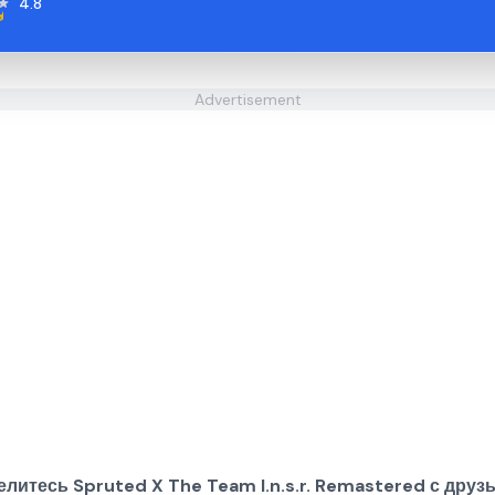
4.8
Advertisement
литесь Spruted X The Team I.n.s.r. Remastered с друз