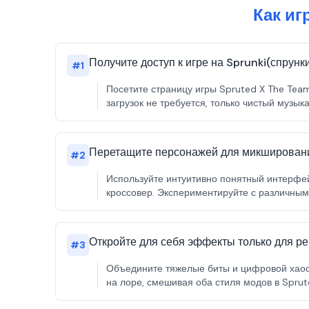
Как иг
Получите доступ к игре на Sprunki(спрунк
#
1
Посетите страницу игры Spruted X The Team
загрузок не требуется, только чистый музык
Перетащите персонажей для микширован
#
2
Используйте интуитивно понятный интерфей
кроссовер. Экспериментируйте с различным
Откройте для себя эффекты только для р
#
3
Объедините тяжелые биты и цифровой хаос,
на лоре, смешивая оба стиля модов в Sprute