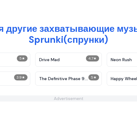
бя другие захватывающие муз
Sprunki(спрунки)
5
★
4.7
★
Drive Mad
Neon Rush
3.9
★
5
★
The Definitive Phase 9:
Happy Wheel
Demolition
Advertisement