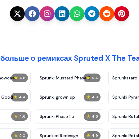
больше о ремиксах Spruted X The Team
★
★
Showcase
Sprunki Mustard Phase 2
Sprunkstard
4.8
4.4
★
★
c Good
Sprunki grown up
Sprunki Pyra
4.4
4.9
★
★
Sprunki Phase 1.5
Sprunki Reta
4.6
4.6
★
★
Sprunked Redesign
Sprunki Reta
5.0
4.9