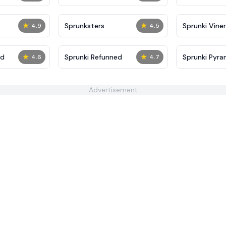
★
★
Sprunksters
Sprunki Viner
4.9
4.5
★
★
ed
Sprunki Refunned
Sprunki Pyra
4.6
4.7
Advertisement