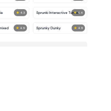
★
★
ia
Sprunki Interactive Tunner
4.3
4.4
★
★
mixed
Sprunky Dunky
4.9
4.9