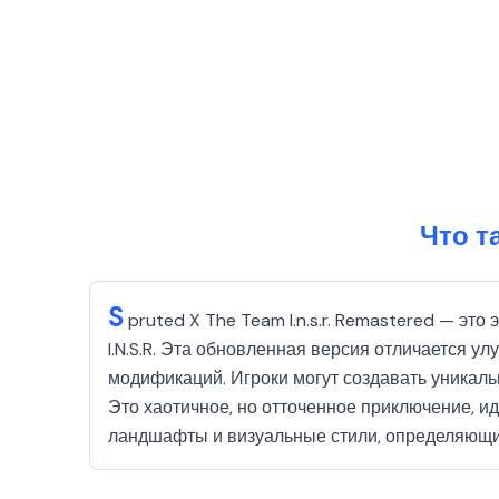
Что т
S
pruted X The Team I.n.s.r. Remastered — э
I.N.S.R. Эта обновленная версия отличается 
модификаций. Игроки могут создавать уникал
Это хаотичное, но отточенное приключение, и
ландшафты и визуальные стили, определяющие