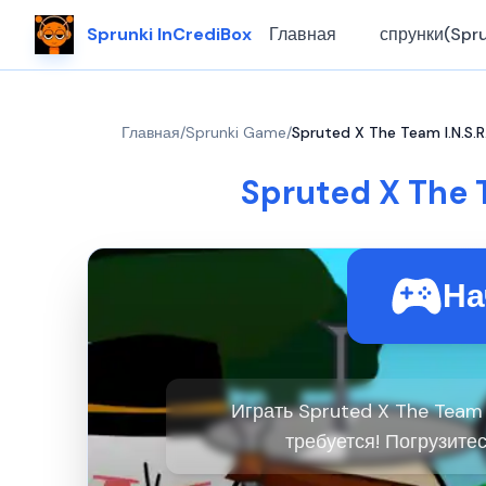
Sprunki InCrediBox
Главная
спрунки(Spru
Главная
/
Sprunki Game
/
Spruted X The Team I.N.S.
Spruted X The 
На
Играть Spruted X The Team I
требуется! Погрузитес