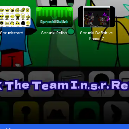
Sprunkstard
Sprunki Relish
Sprunki Definitive
Phase 7