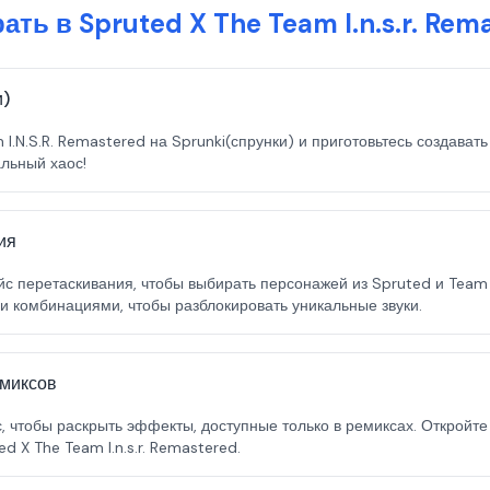
рать в Spruted X The Team I.n.s.r. Rem
и)
 I.N.S.R. Remastered на Sprunki(спрунки) и приготовьтесь создава
альный хаос!
ия
с перетаскивания, чтобы выбирать персонажей из Spruted и Team I
и комбинациями, чтобы разблокировать уникальные звуки.
емиксов
 чтобы раскрыть эффекты, доступные только в ремиксах. Откройте
d X The Team I.n.s.r. Remastered.