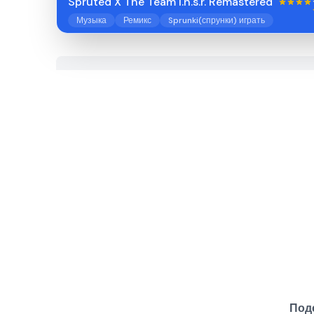
Spruted X The Team I.n.s.r. Remastered​
Музыка
Ремикс
Sprunki(спрунки) играть
Поде