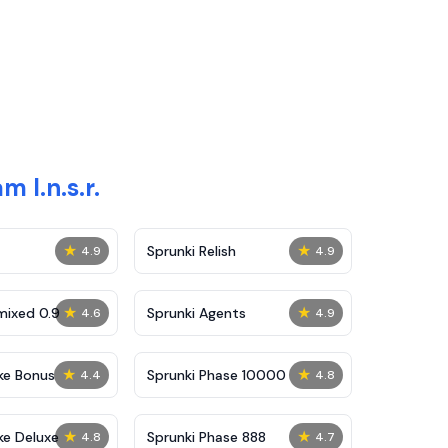
 I.n.s.r.
★
★
Sprunki Relish
4.9
4.9
★
★
mixed 0.9
Sprunki Agents
4.6
4.9
★
★
ke Bonus
Sprunki Phase 10000
4.4
4.8
★
★
ke Deluxe
Sprunki Phase 888
4.8
4.7