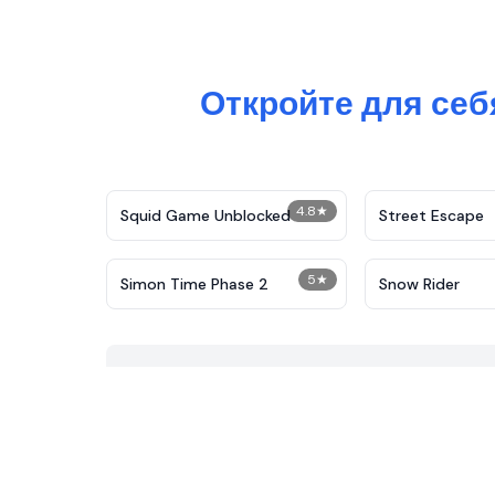
Откройте для се
4.8
★
Squid Game Unblocked
Street Escape
5
★
Simon Time Phase 2
Snow Rider