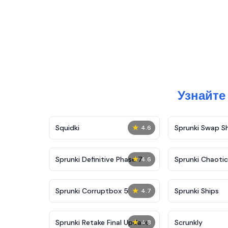
Узнайте 
★
Squidki
Sprunki Swap 
4.6
★
Sprunki Definitive Phase 7
Sprunki Chaoti
4.6
★
Sprunki Corruptbox 5
Sprunki Ships
4.7
★
Sprunki Retake Final Update
Scrunkly
4.8