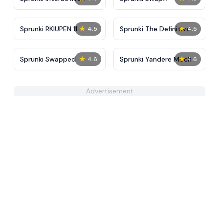
Tunner
Retextured
★
★
Sprunki RKIUPEN 11
Sprunki The Definitive
4.5
4.5
Phase 10 New
★
★
Sprunki Swapped
Sprunki Yandere Moch
4.6
4.6
Advertisement