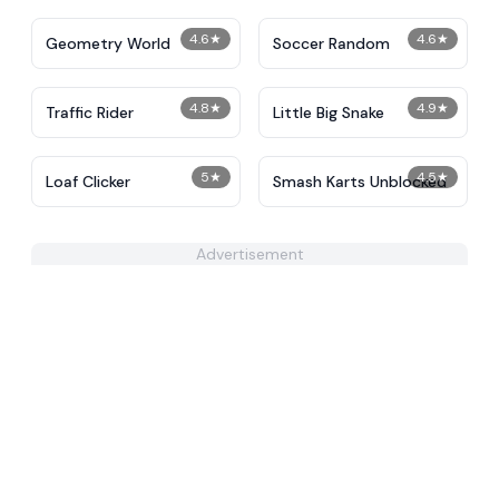
4.6
★
4.6
★
Geometry World
Soccer Random
4.8
★
4.9
★
Traffic Rider
Little Big Snake
5
★
4.5
★
Loaf Clicker
Smash Karts Unblocked
Advertisement