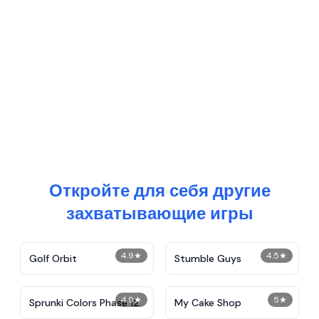
Откройте для себя другие
захватывающие игры
4.9
★
4.5
★
Golf Orbit
Stumble Guys
4.9
★
5
★
Sprunki Colors Phase 12
My Cake Shop