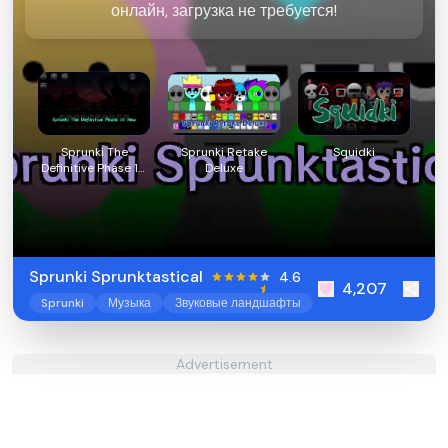
онлайн, загрузка не требуется!
Sprunki The
Sprunki Retake
Squidki
Definitive Phase 10
Deluxe
New
Sprunki Sprunktastical
4.6
4,207
Sprunki
Музыка
Звуковые ландшафты
Advertisement