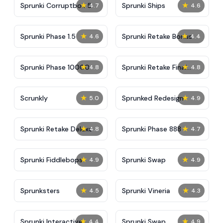
★
★
Sprunki Corruptbox 5
Sprunki Ships
4.7
4.6
★
★
Sprunki Phase 1.5
Sprunki Retake Bonus
4.6
4.4
★
★
Sprunki Phase 10000
Sprunki Retake Final
4.8
4.8
Update
★
★
Scrunkly
Sprunked Redesign
5.0
4.9
★
★
Sprunki Retake Deluxe
Sprunki Phase 888
4.8
4.7
★
★
Sprunki Fiddlebops
Sprunki Swap
4.9
4.9
★
★
Sprunksters
Sprunki Vineria
4.5
4.3
★
★
Sprunki Interactive
Sprunki Swap
4.4
4.9