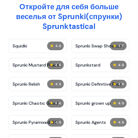
Откройте для себя больше
веселья от Sprunki(спрунки)
Sprunktastical
★
★
Squidki
Sprunki Swap Showcase
4.6
4.8
★
★
Sprunki Mustard Phase
Sprunkstard
4.4
4.9
2
★
★
Sprunki Relish
Sprunki Definitive Phase
4.9
4.6
7
★
★
Sprunki Chaotic Good
Sprunki grown up
4.4
4.9
★
★
Sprunki Pyramixed 0.9
Sprunki Agents
4.6
4.9