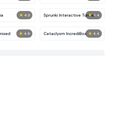
★
★
ia
Sprunki Interactive Tunner
4.3
4.4
★
★
mixed
Cataclysm IncrediBox
4.9
4.4