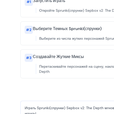
Запустить играть
#
1
Откройте Sprunki(спрунки) Sepbox v2: The D
Выберите Темных Sprunki(спрунки)
#
2
Выберите из числа жутких персонажей Sprun
Создавайте Жуткие Миксы
#
3
Перетаскивайте персонажей на сцену, накла
Depth.
Играть Sprunki(спрунки) Sepbox v2: The Depth мгно
играть!