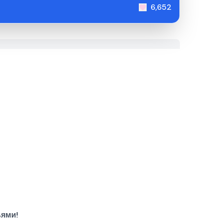
6,652
ьями!