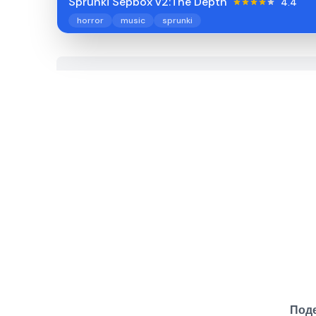
Sprunki Sepbox v2:The Depth
4.4
horror
music
sprunki
Поде