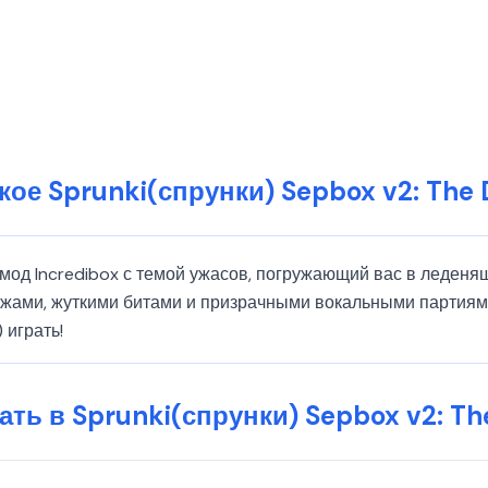
кое Sprunki(спрунки) Sepbox v2: The
о мод Incredibox с темой ужасов, погружающий вас в леде
ажами, жуткими битами и призрачными вокальными партия
 играть!
рать в Sprunki(спрунки) Sepbox v2: Th