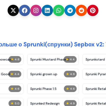
ольше о Sprunki(спрунки) Sepbox v2:
★
★
Showcase
Sprunki Mustard Phase 2
Sprunkstard
4.8
4.4
★
★
c Good
Sprunki grown up
Sprunki Pyra
4.4
4.9
★
★
Sprunki Phase 1.5
Sprunki Reta
4.6
4.6
★
★
Sprunked Redesign
Sprunki Reta
5.0
4.9