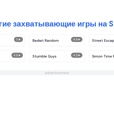
гие захватывающие игры на S
5
★
4.8
★
Basket Random
Street Esca
4.6
★
4.5
★
Stumble Guys
Simon Time 
Advertisement