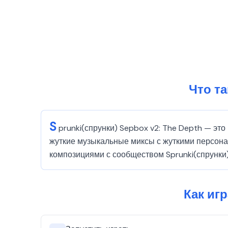
Что та
S
prunki(спрунки) Sepbox v2: The Depth — эт
жуткие музыкальные миксы с жуткими персон
композициями с сообществом Sprunki(спрунки)
Как иг