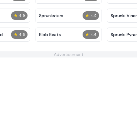
★
★
Sprunksters
Sprunki Viner
4.9
4.5
★
★
ed
Blob Beats​
Sprunki Pyra
4.6
4.6
Advertisement