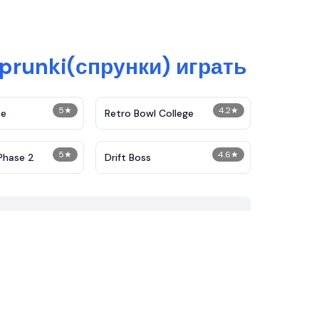
prunki(спрунки) играть
5
★
4.2
★
pe
Retro Bowl College
5
★
4.6
★
Phase 2
Drift Boss