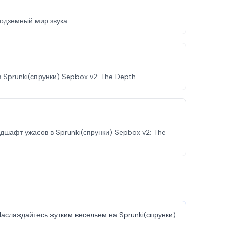
подземный мир звука.
 Sprunki(спрунки) Sepbox v2: The Depth.
дшафт ужасов в Sprunki(спрунки) Sepbox v2: The
 Наслаждайтесь жутким весельем на Sprunki(спрунки)