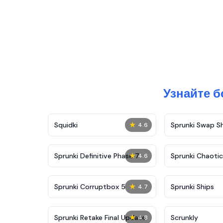
Узнайте б
★
Squidki
Sprunki Swap 
4.6
★
Sprunki Definitive Phase 7
Sprunki Chaoti
4.6
★
Sprunki Corruptbox 5
Sprunki Ships
4.7
★
Sprunki Retake Final Update
Scrunkly
4.8