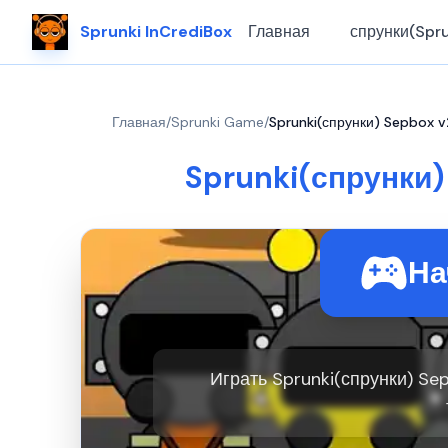
Sprunki InCrediBox
Главная
спрунки(Spru
Главная
/
Sprunki Game
/
Sprunki(спрунки) Sepbox v
Sprunki(спрунки)
На
Играть Sprunki(спрунки) Sep