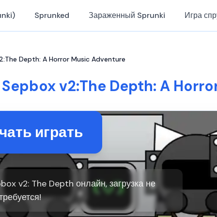
nki)
Sprunked
Зараженный Sprunki
Игра спр
2:The Depth: A Horror Music Adventure
 Sepbox v2:The Depth: A Horro
чать играть
box v2: The Depth онлайн, загрузка не
требуется!