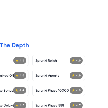
 The Depth
★
★
Sprunki Relish
4.9
4.9
★
★
mixed 0.9
Sprunki Agents
4.6
4.9
★
★
ke Bonus
Sprunki Phase 10000
4.4
4.8
★
★
ke Deluxe
Sprunki Phase 888
4.8
4.7