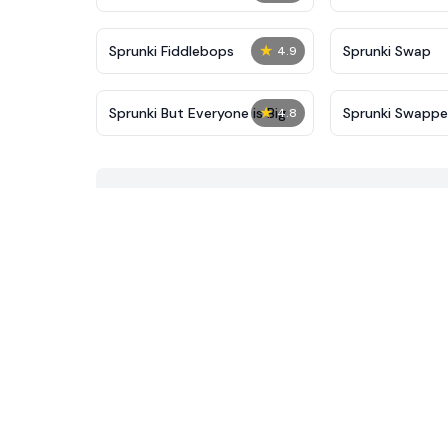
★
Sprunki Fiddlebops
Sprunki Swap
4.9
★
Sprunki But Everyone is Big
Sprunki Swapp
4.8