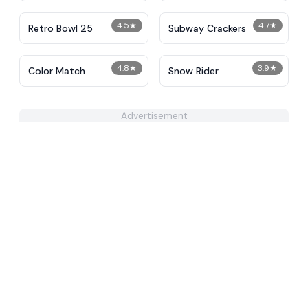
4.5
★
4.7
★
Retro Bowl 25
Subway Crackers
4.8
★
3.9
★
Color Match
Snow Rider
Advertisement