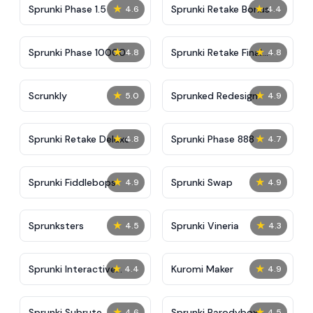
★
★
Sprunki Phase 1.5
Sprunki Retake Bonus
4.6
4.4
★
★
Sprunki Phase 10000
Sprunki Retake Final
4.8
4.8
Update
★
★
Scrunkly
Sprunked Redesign
5.0
4.9
★
★
Sprunki Retake Deluxe
Sprunki Phase 888
4.8
4.7
★
★
Sprunki Fiddlebops
Sprunki Swap
4.9
4.9
★
★
Sprunksters
Sprunki Vineria
4.5
4.3
★
★
Sprunki Interactive
Kuromi Maker
4.4
4.9
Tunner
★
★
Sprunki Subrute
Sprunki Parodybox
4.6
4.5