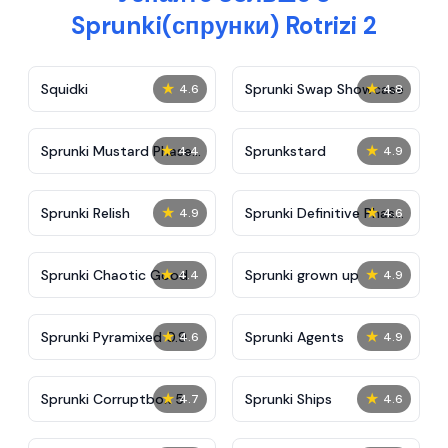
Sprunki(спрунки) Rotrizi 2
★
★
Squidki
Sprunki Swap Showcase
4.6
4.8
★
★
Sprunki Mustard Phase
Sprunkstard
4.4
4.9
2
★
★
Sprunki Relish
Sprunki Definitive Phase
4.9
4.6
7
★
★
Sprunki Chaotic Good
Sprunki grown up
4.4
4.9
★
★
Sprunki Pyramixed 0.9
Sprunki Agents
4.6
4.9
★
★
Sprunki Corruptbox 5
Sprunki Ships
4.7
4.6