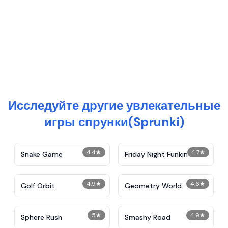
Исследуйте другие увлекательные
игры спрунки(Sprunki)
4.4
★
4.7
★
Snake Game
Friday Night Funkin
4.9
★
4.6
★
Golf Orbit
Geometry World
5
★
4.9
★
Sphere Rush
Smashy Road