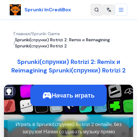
Sprunki InCrediBox
Change langu
Главная
/
Sprunki Game
Sprunki(спрунки) Rotrizi 2: Remix и Reimagining
/
Sprunki(спрунки) Rotrizi 2
Sprunki(спрунки) Rotrizi 2: Remix и
Reimagining Sprunki(спрунки) Rotrizi 2
Начать играть
Играть в Sprunki(спрунки) Rotrizi 2 онлайн, без
загрузок! Начни создавать музыку прямо