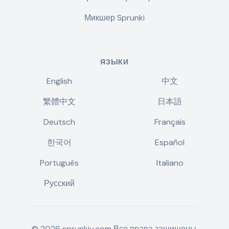
Микшер Sprunki
ЯЗЫКИ
English
中文
繁體中文
日本語
Deutsch
Français
한국어
Español
Português
Italiano
Русский
©
2026
sprunkiy.com
Все права защищены.