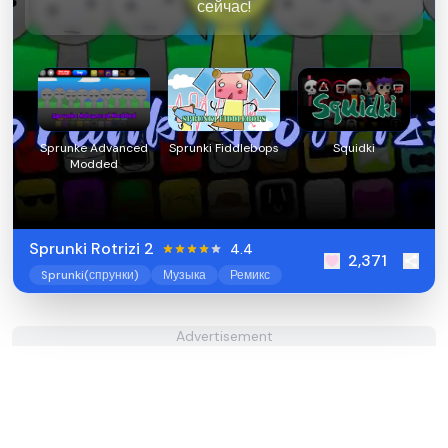
сейчас!
Sprunke Advanced
Sprunki Fiddlebops
Squidki
Modded
Sprunki Rotrizi 2
4.4
2,371
Sprunki(спрунки)
Музыка
Ремикс
Advertisement