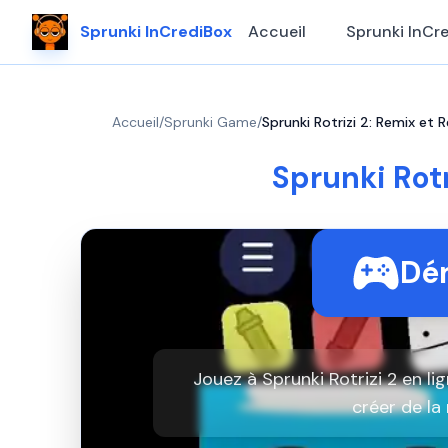
Sprunki InCrediBox
Accueil
Sprunki InCr
Accueil
/
Sprunki Game
/
Sprunki Rotrizi 2: Remix et R
Sprunki Rotr
Dém
Jouez à Sprunki Rotrizi 2 en 
créer de la