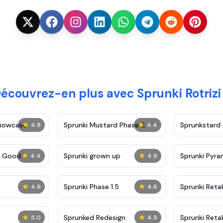
écouvrez-en plus avec Sprunki Rotrizi
★
★
Showcase
Sprunki Mustard Phase 2
Sprunkstard
4.8
4.4
★
★
c Good
Sprunki grown up
Sprunki Pyra
4.4
4.9
★
★
Sprunki Phase 1.5
Sprunki Reta
4.6
4.6
★
★
Sprunked Redesign
Sprunki Reta
5.0
4.9