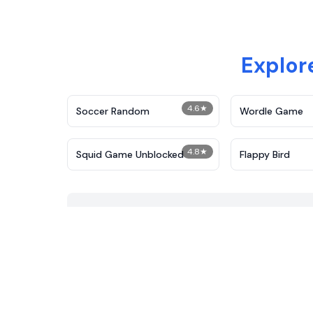
Explor
4.6
★
Soccer Random
Wordle Game
4.8
★
Squid Game Unblocked
Flappy Bird