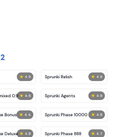
 2
★
★
Sprunki Relish
4.9
4.9
★
★
mixed 0.9
Sprunki Agents
4.6
4.9
★
★
ke Bonus
Sprunki Phase 10000
4.4
4.8
★
★
ke Deluxe
Sprunki Phase 888
4.8
4.7