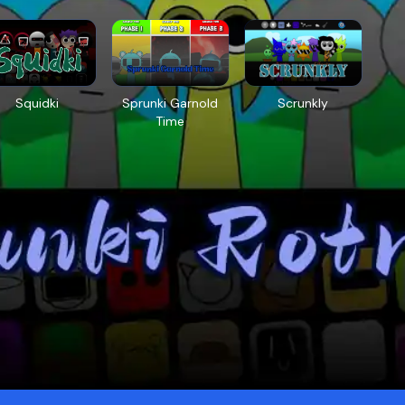
Squidki
Sprunki Garnold
Scrunkly
Time