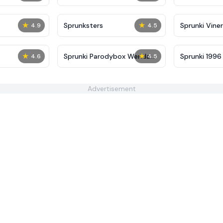
★
★
Sprunksters
Sprunki Viner
4.9
4.5
★
★
Sprunki Parodybox Wenda
Sprunki 199
4.6
4.5
Treatment
Treatment
Advertisement