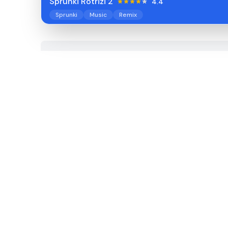
Sprunki Rotrizi 2
4.4
Sprunki
Music
Remix