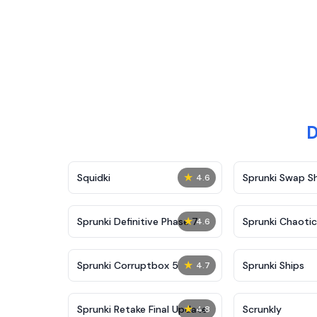
D
★
Squidki
Sprunki Swap 
4.6
★
Sprunki Definitive Phase 7
Sprunki Chaoti
4.6
★
Sprunki Corruptbox 5
Sprunki Ships
4.7
★
Sprunki Retake Final Update
Scrunkly
4.8