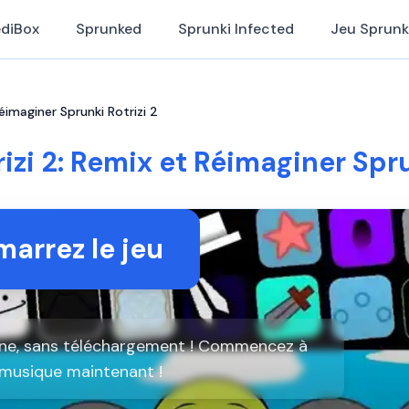
ediBox
Sprunked
Sprunki Infected
Jeu Sprunk
éimaginer Sprunki Rotrizi 2
izi 2: Remix et Réimaginer Spru
arrez le jeu
ligne, sans téléchargement ! Commencez à
 musique maintenant !