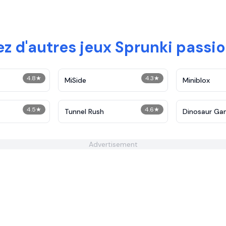
ez d'autres jeux Sprunki passi
4.8
★
4.3
★
MiSide
Miniblox
4.5
★
4.6
★
Tunnel Rush
Dinosaur G
Advertisement