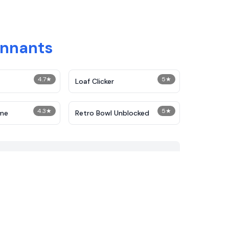
onnants
4.7
★
5
★
Loaf Clicker
4.3
★
5
★
ame
Retro Bowl Unblocked