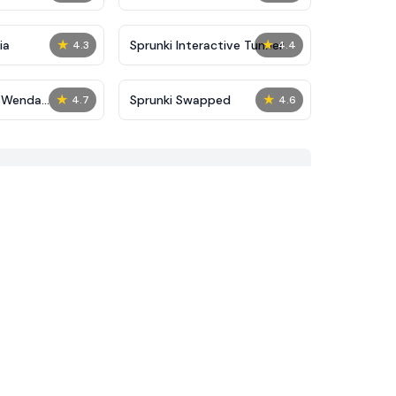
★
★
ia
Sprunki Interactive Tunner
4.3
4.4
★
★
6 Wenda
Sprunki Swapped
4.7
4.6