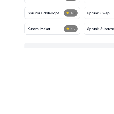
★
Sprunki Fiddlebops
Sprunki Swap
4.9
★
Kuromi Maker
Sprunki Subrute
4.9