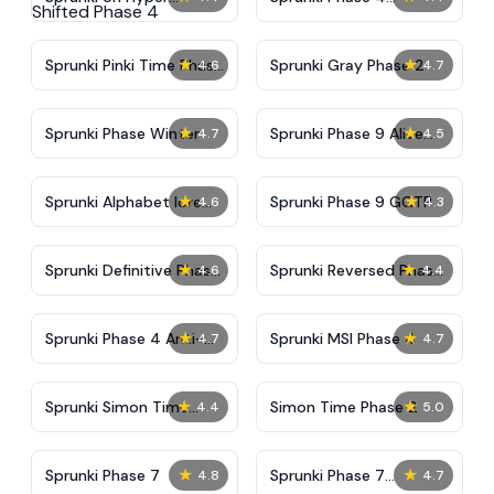
Shifted Phase 4
Alternate Edition
★
★
Sprunki Pinki Time Phase
Sprunki Gray Phase 2
4.6
4.7
3
★
★
Sprunki Phase Winter
Sprunki Phase 9 Alive
4.7
4.5
And Malediction
★
★
Sprunki Alphabet lore
Sprunki Phase 9 GGTP
4.6
4.3
Arabic Phase 3
★
★
Sprunki Definitive Phase
Sprunki Reversed Phase
4.6
4.4
9 New
3 Definitive
★
★
Sprunki Phase 4 Anti-
Sprunki MSI Phase 4
4.7
4.7
Shifted
★
★
Sprunki Simon Time
Simon Time Phase 2
4.4
5.0
Phase 2
★
★
Sprunki Phase 7
Sprunki Phase 7
4.8
4.7