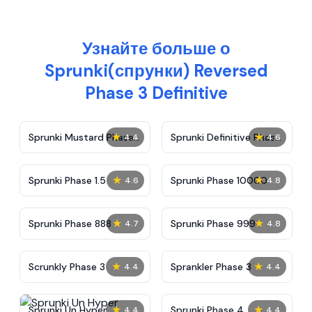
Узнайте больше о
Sprunki(спрунки) Reversed
Phase 3 Definitive
★
★
Sprunki Mustard Phase
Sprunki Definitive Phase
4.4
4.6
2
7
★
★
Sprunki Phase 1.5
Sprunki Phase 10000
4.6
4.8
★
★
Sprunki Phase 888
Sprunki Phase 999
4.7
4.8
★
★
Scrunkly Phase 3
Sprankler Phase 3
4.4
4.4
★
★
Sprunki Un Hyper
Sprunki Phase 4
4.4
4.4