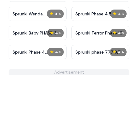
Definitive (Fanmade)
★
★
Sprunki Wenda
Sprunki Phase 4.5
4.4
4.6
Treatment Phase 40
Remake
★
★
Sprunki Baby PHASE 3
Sprunki Terror Phase 10
4.6
4.5
★
★
Sprunki Phase 4
Sprunki phase 777 3.7
4.6
4.4
Remastered
Advertisement