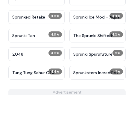
Treatment Reimagined
4.8
★
4.4
★
Sprunked Retake
Sprunki Ice Mod - Aqua
4.9
★
4.5
★
Sprunki Tan
The Sprunki Shifted!
4.8
★
5
★
2048
Sprunki Spurufuture
4.4
★
4.7
★
Tung Tung Sahur GTA
Sprunksters IncrediBox
Miami
Advertisement