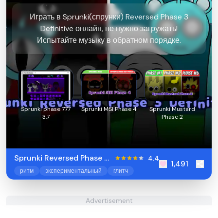
Играть в Sprunki(спрунки) Reversed Phase 3
Definitive онлайн, не нужно загружать!
Испытайте музыку в обратном порядке.
Sprunki phase 777
Sprunki MSI Phase 4
Sprunki Mustard
3.7
Phase 2
Sprunki Reversed Phase 3
4.4
1,491
Definitive
ритм
экспериментальный
глитч
Advertisement