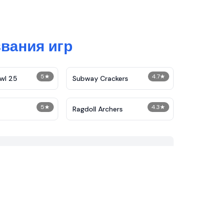
вания игр
5
★
4.7
★
wl 25
Subway Crackers
5
★
4.3
★
Ragdoll Archers