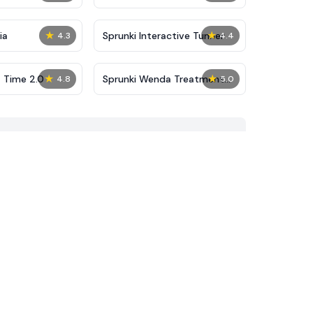
★
★
ia
Sprunki Interactive Tunner
4.3
4.4
★
★
t Time 2.0
Sprunki Wenda Treatment
4.8
5.0
2.5