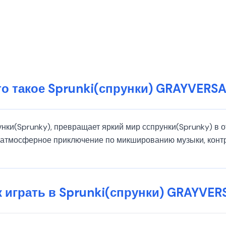
о такое Sprunki(спрунки) GRAYVERS
унки(Sprunky), превращает яркий мир сспрунки(Sprunky) в о
, атмосферное приключение по микшированию музыки, кон
к играть в Sprunki(спрунки) GRAYVER