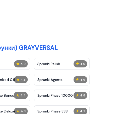
прунки) GRAYVERSAL
★
★
Sprunki Relish
4.9
4.9
★
★
mixed 0.9
Sprunki Agents
4.6
4.9
★
★
ke Bonus
Sprunki Phase 10000
4.4
4.8
★
★
ke Deluxe
Sprunki Phase 888
4.8
4.7