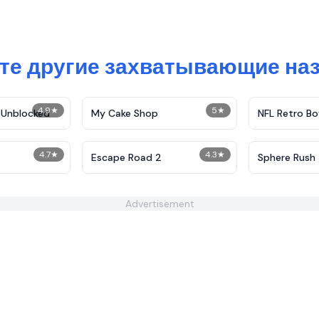
те другие захватывающие наз
4.9
★
5
★
 Unblocked
My Cake Shop
NFL Retro Bo
4.7
★
4.3
★
Escape Road 2
Sphere Rush
Advertisement