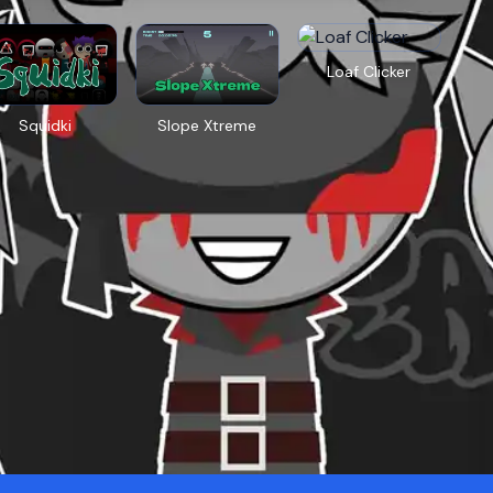
Loaf Clicker
Squidki
Slope Xtreme