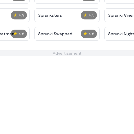
★
★
Sprunksters
Sprunki Viner
4.9
4.5
★
★
reatment
Sprunki Swapped
Sprunki Nigh
4.6
4.6
Advertisement