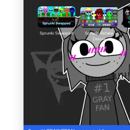
Sprunki Swapped
Sprunki Retake
Deluxe