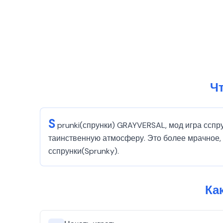
Чт
S
prunki(спрунки) GRAYVERSAL, мод игра сспр
таинственную атмосферу. Это более мрачное
сспрунки(Sprunky).
Ка