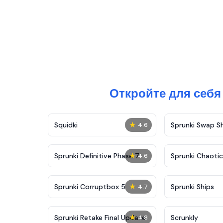
Откройте для себя
★
Squidki
Sprunki Swap 
4.6
★
Sprunki Definitive Phase 7
Sprunki Chaoti
4.6
★
Sprunki Corruptbox 5
Sprunki Ships
4.7
★
Sprunki Retake Final Update
Scrunkly
4.8