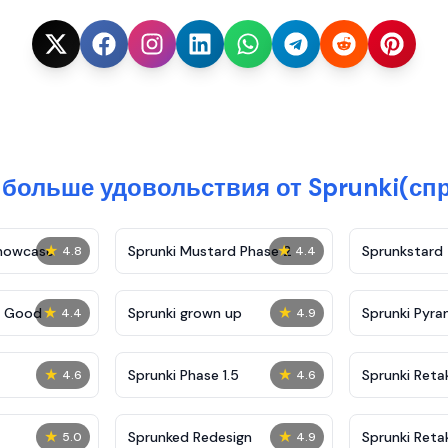
 больше удовольствия от Sprunki(с
★
★
Showcase
Sprunki Mustard Phase 2
Sprunkstard
4.8
4.4
★
★
c Good
Sprunki grown up
Sprunki Pyra
4.4
4.9
★
★
Sprunki Phase 1.5
Sprunki Reta
4.6
4.6
★
★
Sprunked Redesign
Sprunki Reta
5.0
4.9