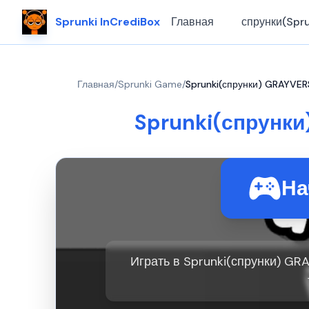
Sprunki InCrediBox
Главная
спрунки(Spru
Главная
/
Sprunki Game
/
Sprunki(спрунки) GRAYVER
Sprunki(спрунки
На
Играть в Sprunki(спрунки) GR