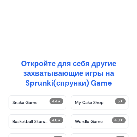
Откройте для себя другие
захватывающие игры на
Sprunki(спрунки) Game
4.4
★
5
★
Snake Game
My Cake Shop
4.8
★
4.8
★
Basketball Stars
Wordle Game
Unblocked