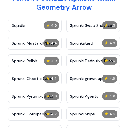
Geometry Arrow
★
★
Squidki
Sprunki Swap Showcase
4.6
4.8
★
★
Sprunki Mustard Phase
Sprunkstard
4.4
4.9
2
★
★
Sprunki Relish
Sprunki Definitive Phase
4.9
4.6
7
★
★
Sprunki Chaotic Good
Sprunki grown up
4.4
4.9
★
★
Sprunki Pyramixed 0.9
Sprunki Agents
4.6
4.9
★
★
Sprunki Corruptbox 5
Sprunki Ships
4.7
4.6