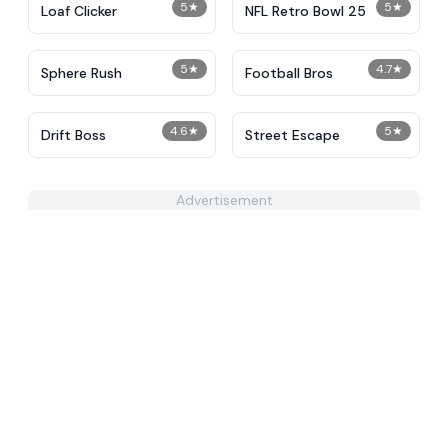
5
★
5
★
Loaf Clicker
NFL Retro Bowl 25
5
★
4.7
★
Sphere Rush
Football Bros
4.6
★
5
★
Drift Boss
Street Escape
Advertisement