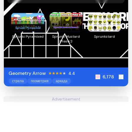
Sprunki Pyramixed
Sprunki Mustard
Sprunkstard
Phase 2
Geometry Arrow
4.4
6,178
стрела
геометрия
аркада
Advertisement