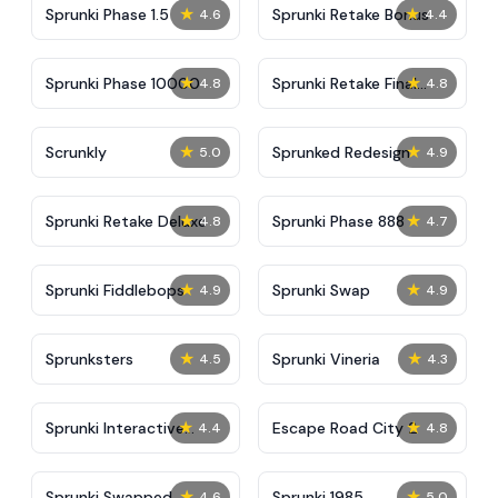
★
★
Sprunki Phase 1.5
Sprunki Retake Bonus
4.6
4.4
★
★
Sprunki Phase 10000
Sprunki Retake Final
4.8
4.8
Update
★
★
Scrunkly
Sprunked Redesign
5.0
4.9
★
★
Sprunki Retake Deluxe
Sprunki Phase 888
4.8
4.7
★
★
Sprunki Fiddlebops
Sprunki Swap
4.9
4.9
★
★
Sprunksters
Sprunki Vineria
4.5
4.3
★
★
Sprunki Interactive
Escape Road City 2
4.4
4.8
Tunner
★
★
Sprunki Swapped
Sprunki 1985
4.6
5.0