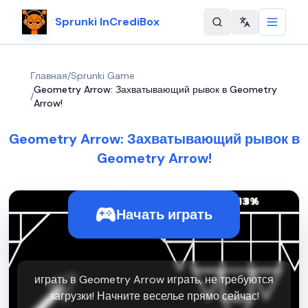
Sprunki InCrediBox
Change langu
Главная
/
Sprunki Game
Geometry Arrow: Захватывающий рывок в Geometry
/
Arrow!
Geometry Arrow: Захватывающий рывок в
Geometry Arrow!
Начать играть
играть в Geometry Arrow играть, не требуются
загрузки! Начните веселье прямо сейчас!