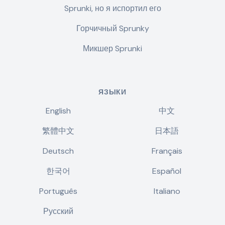
Sprunki, но я испортил его
Горчичный Sprunky
Микшер Sprunki
ЯЗЫКИ
English
中文
繁體中文
日本語
Deutsch
Français
한국어
Español
Português
Italiano
Русский