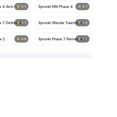
★
★
e 4 Anti-
Sprunki MSI Phase 4
4.7
4.7
★
★
 7 Definitive
Sprunki Wenda Treatment
4.7
4.4
Phase 40
★
★
e 2
Sprunki Phase 7 Remastered
4.9
4.8