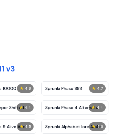
1 v3
★
★
se 10000
Sprunki Phase 888
4.8
4.7
★
★
yper Shifted
Sprunki Phase 4 Alternate
4.4
4.4
Edition
★
★
e 9 Alive And
Sprunki Alphabet lore Arabic
4.5
4.6
Phase 3