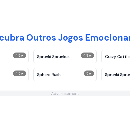
cubra Outros Jogos Emociona
4.8
★
4.9
★
Sprunki Sprunkus
Crazy Cattle
4.5
★
5
★
Sphere Rush
Sprunki Sprun
Advertisement