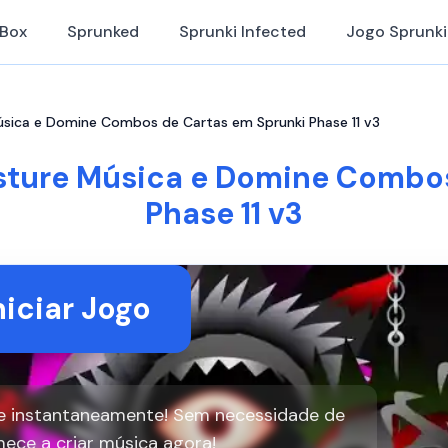
iBox
Sprunked
Sprunki Infected
Jogo Sprunki
 Música e Domine Combos de Cartas em Sprunki Phase 11 v3
Misture Música e Domine Combo
Phase 11 v3
niciar Jogo
ine instantaneamente! Sem necessidade de
ece a criar música agora!