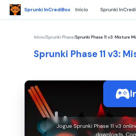
Sprunki InCrediBox
Início
Sprunki InCred
Início
/
Sprunki Phase
/
Sprunki Phase 11 v3: Misture
Sprunki Phase 11 v3: 
I
Jogue Sprunki Phase 11 v3 onl
downloads. Com