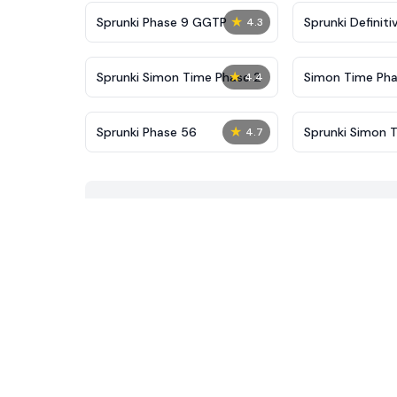
★
Sprunki Phase 9 GGTP
Sprunki Definiti
4.3
New
★
Sprunki Simon Time Phase 2
Simon Time Pha
4.4
★
Sprunki Phase 56
Sprunki Simon 
4.7