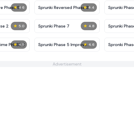
★
★
ve Phase 9
Sprunki Reversed Phase 3
Sprunki Phas
4.6
4.4
Definitive
Shifted
★
★
se 2
Sprunki Phase 7
Sprunki Phase
5.0
4.8
(Fanmade)
★
★
Time PHASE 3
Sprunki Phase 5 Improve
Spronki Phas
4.5
4.6
Version
Advertisement