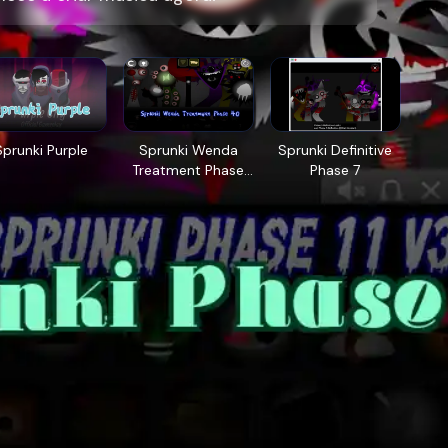
Sprunki Purple
Sprunki Wenda
Sprunki Definitive
Treatment Phase
Phase 7
40