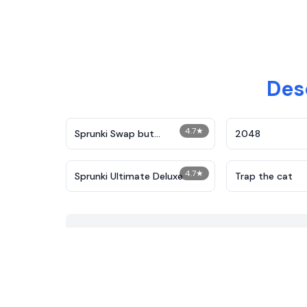
Des
4.7
★
Sprunki Swap but
2048
Parasprunki
4.7
★
Sprunki Ultimate Deluxe
Trap the cat