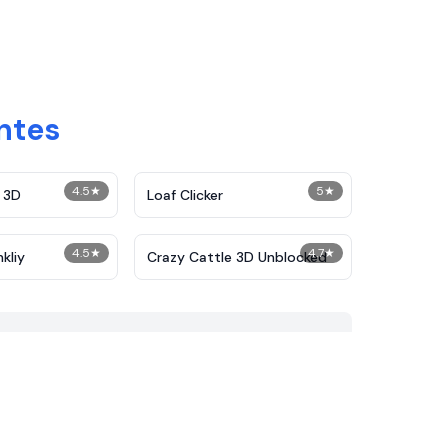
ntes
4.5
★
5
★
 3D
Loaf Clicker
4.5
★
4.7
★
kliy
Crazy Cattle 3D Unblocked