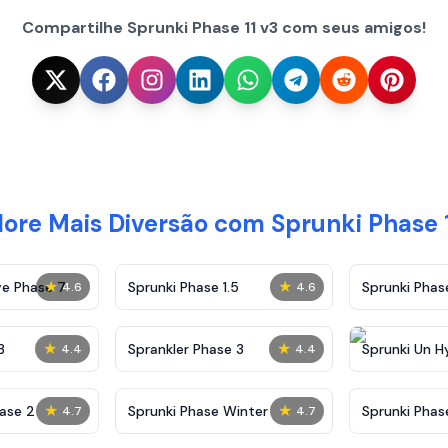
Compartilhe Sprunki Phase 11 v3 com seus amigos!
lore Mais Diversão com Sprunki Phase 1
★
★
ve Phase 7
Sprunki Phase 1.5
Sprunki Pha
4.6
4.6
★
★
3
Sprankler Phase 3
Sprunki Un H
4.4
4.4
Phase 4
★
★
ase 2
Sprunki Phase Winter
Sprunki Phas
4.7
4.7
Malediction