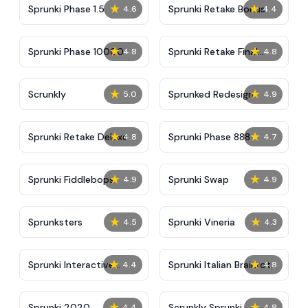
★
★
Sprunki Phase 1.5
Sprunki Retake Bonus
4.6
4.4
★
★
Sprunki Phase 10000
Sprunki Retake Final
4.8
4.8
Update
★
★
Scrunkly
Sprunked Redesign
5.0
4.9
★
★
Sprunki Retake Deluxe
Sprunki Phase 888
4.8
4.7
★
★
Sprunki Fiddlebops
Sprunki Swap
4.9
4.9
★
★
Sprunksters
Sprunki Vineria
4.5
4.3
★
★
Sprunki Interactive
Sprunki Italian Brainrot
4.4
4.8
Tunner
Mod
★
★
Sprunki 2020
Scrunkly Sprunki
4.4
4.8