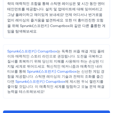
략의 매력적인 조합을 통해 스틱맨 레이싱은 몇 시간 동안 엔터
테인먼트를 제공합니다. 설치 및 업데이트에 대해 잊어버리고
그냥 플레이하고 재미있게 보내세요! 언제 어디서나 번거로움
없이 레이싱의 즐거움을 발견하세요. 또한 더 흥미진진한 모험
을 위해 Sprunki(스프런키) Corruptbox와 같은 다른 훌륭한 게
임을 탐색해보세요.
Sprunki(스프런키) Corruptbox
는 독특한 퍼즐 해결 게임 플레
이와 매력적인 스토리 라인으로 권장됩니다. 도전을 극복하고
질서를 회복하기 위해 당신의 지혜를 사용해야 하는 손상된 디
지털 세계로 뛰어드세요. 혁신적인 메커니즘과 매혹적인 내러
티브를 통해
Sprunki(스프런키) Corruptbox
는 신선한 게임 경
험을 제공합니다. 스틱맨 레이싱의 기술과 전략의 조화를 즐긴
다면
Sprunki(스프런키) Corruptbox
에 제시된 두뇌 챌린지를
좋아할 것입니다. 이 매혹적인 세계를 탐험하고 오늘 문제 해결
능력을 테스트해보세요!