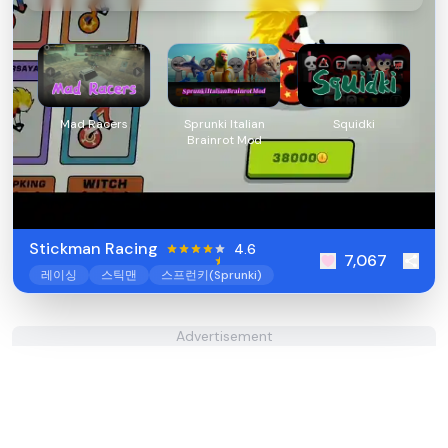
Mad Racers
Sprunki Italian
Squidki
Brainrot Mod
Stickman Racing
4.6
7,067
레이싱
스틱맨
스프런키(Sprunki)
Advertisement