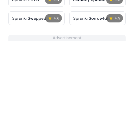
★
★
Sprunki Swapped
Sprunki Sorrowful
4.6
4.9
Demises
Advertisement