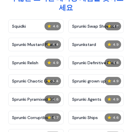
세요
★
★
Squidki
Sprunki Swap Showcase
4.6
4.8
★
★
Sprunki Mustard Phase
Sprunkstard
4.4
4.9
2
★
★
Sprunki Relish
Sprunki Definitive Phase
4.9
4.6
7
★
★
Sprunki Chaotic Good
Sprunki grown up
4.4
4.9
★
★
Sprunki Pyramixed 0.9
Sprunki Agents
4.6
4.9
★
★
Sprunki Corruptbox 5
Sprunki Ships
4.7
4.6