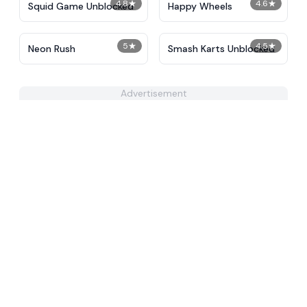
4.8
★
4.6
★
Squid Game Unblocked
Happy Wheels
5
★
4.5
★
Neon Rush
Smash Karts Unblocked
Advertisement