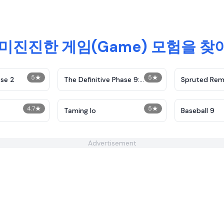
미진진한 게임(Game) 모험을 
5
★
5
★
se 2
The Definitive Phase 9:
Spruted Rem
Demolition
Alternative 
4.7
★
5
★
Taming Io
Baseball 9
Advertisement