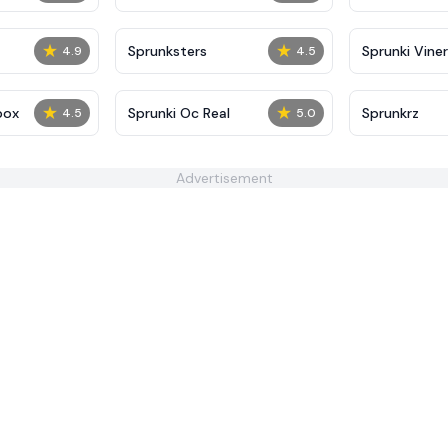
★
★
Sprunksters
Sprunki Viner
4.9
4.5
★
★
box
Sprunki Oc Real
Sprunkrz
4.5
5.0
Advertisement