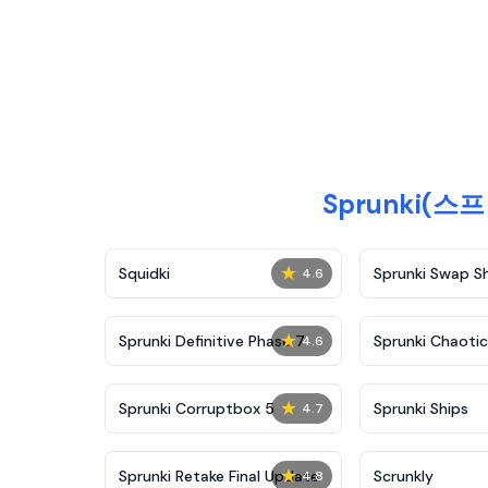
Sprunki(스
★
Squidki
Sprunki Swap 
4.6
★
Sprunki Definitive Phase 7
Sprunki Chaoti
4.6
★
Sprunki Corruptbox 5
Sprunki Ships
4.7
★
Sprunki Retake Final Update
Scrunkly
4.8