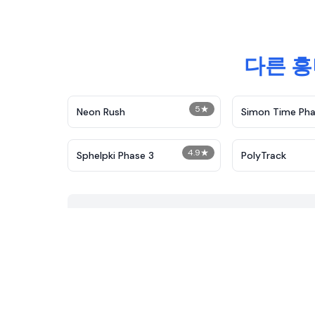
다른 흥
5
★
Neon Rush
Simon Time Pha
4.9
★
Sphelpki Phase 3
PolyTrack