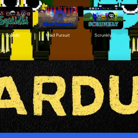
Squidki
Mad Pursuit
Scrunkly