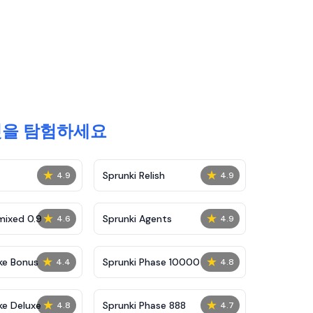
은 것을 탐험하세요
★
★
Sprunki Relish
4.9
4.9
★
★
mixed 0.9
Sprunki Agents
4.6
4.9
★
★
ke Bonus
Sprunki Phase 10000
4.4
4.8
★
★
ke Deluxe
Sprunki Phase 888
4.8
4.7