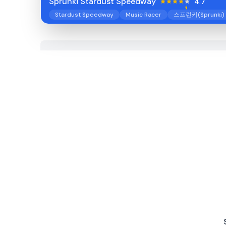
Sprunki Stardust Speedway
4.7
Stardust Speedway
Music Racer
스프런키(Sprunki) 