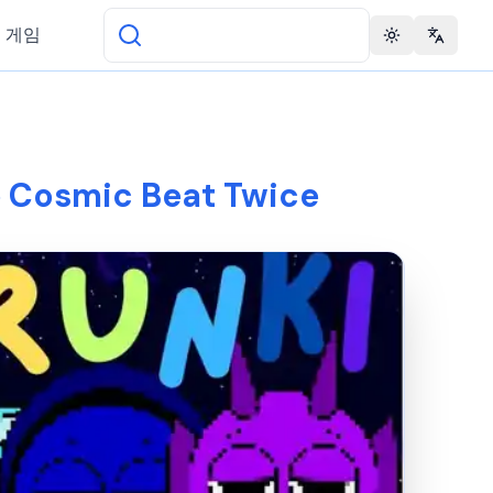
 게임
Toggle theme
Change 
 Cosmic Beat Twice