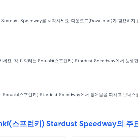
런키) Stardust Speedway를 시작하세요. 다운로드(Download)가 필
. 각 캐릭터는 Sprunki(스프런키) Stardust Speedway에서 
prunki(스프런키) Stardust Speedway에서 장애물을 피하고
nki(스프런키) Stardust Speedway의 