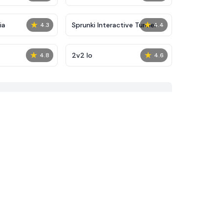
★
★
ia
Sprunki Interactive Tunner
4.3
4.4
★
★
2v2 Io
4.8
4.6