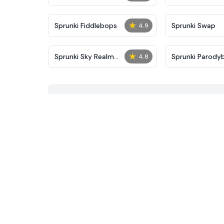
★
Sprunki Fiddlebops
Sprunki Swap
4.9
★
Sprunki Sky Realm
Sprunki Parody
4.8
ReMastered