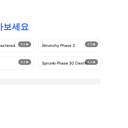
찾아보세요
4.9
★
4.5
★
astered
Skrunchy Phase 3
Phase 2
4.3
★
4.4
★
Sprunki Phase 30 Death