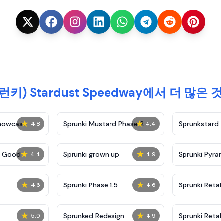
프런키) Stardust Speedway에서 더 많
★
★
Showcase
Sprunki Mustard Phase 2
Sprunkstard
4.8
4.4
★
★
c Good
Sprunki grown up
Sprunki Pyra
4.4
4.9
★
★
Sprunki Phase 1.5
Sprunki Reta
4.6
4.6
★
★
Sprunked Redesign
Sprunki Reta
5.0
4.9