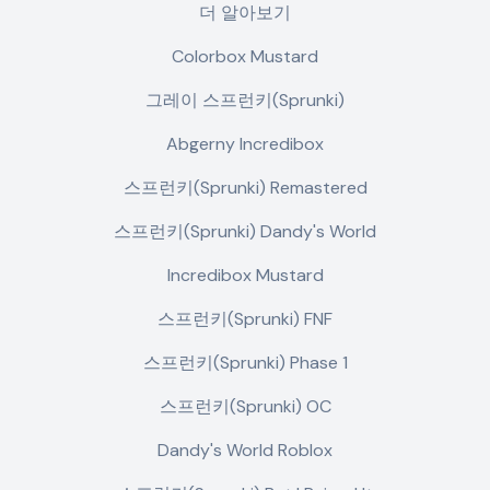
더 알아보기
Colorbox Mustard
그레이 스프런키(Sprunki)
Abgerny Incredibox
스프런키(Sprunki) Remastered
스프런키(Sprunki) Dandy's World
Incredibox Mustard
스프런키(Sprunki) FNF
스프런키(Sprunki) Phase 1
스프런키(Sprunki) OC
Dandy's World Roblox