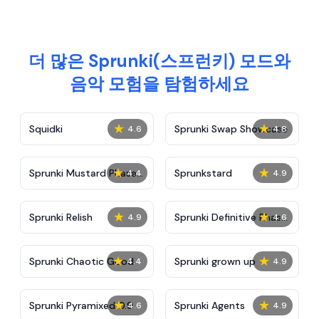
더 많은 Sprunki(스프런키) 모드와
음악 모험을 탐험하세요
★
★
Squidki
Sprunki Swap Showcase
4.6
4.8
★
★
Sprunki Mustard Phase
Sprunkstard
4.4
4.9
2
★
★
Sprunki Relish
Sprunki Definitive Phase
4.9
4.6
7
★
★
Sprunki Chaotic Good
Sprunki grown up
4.4
4.9
★
★
Sprunki Pyramixed 0.9
Sprunki Agents
4.6
4.9