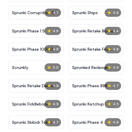
★
★
Sprunki Corruptbox 5
Sprunki Ships
4.7
4.6
★
★
Sprunki Phase 1.5
Sprunki Retake Bonus
4.6
4.4
★
★
Sprunki Phase 10000
Sprunki Retake Final
4.8
4.8
Update
★
★
Scrunkly
Sprunked Redesign
5.0
4.9
★
★
Sprunki Retake Deluxe
Sprunki Phase 888
4.8
4.7
★
★
Sprunki Fiddlebops
Sprunki Katchup
4.9
4.5
★
★
Sprunki Skibidi Toilet
Sprunki Phase 4
4.7
4.8
Definitive