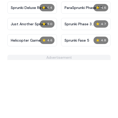
★
★
Sprunki Deluxe Retake
ParaSprunki Phase 3.7
4.4
4.6
★
★
Just Another Sprunki
Sprunki Phase 3
5.0
4.7
Reskin
Definitive
★
★
Helicopter Game
Sprunki Fase 5
4.6
4.8
Advertisement