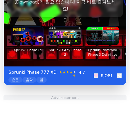
(Download)가 필요 없습니다! 지금 바로 즐겨보세
요!
Sprunki Phase 17
Sprunki Gray Phase
Sprunki Reversed
2
Phase 3 Definitive
Sprunki Phase 777 XD
4.7
9,081
혼돈
음악
밈
Advertisement