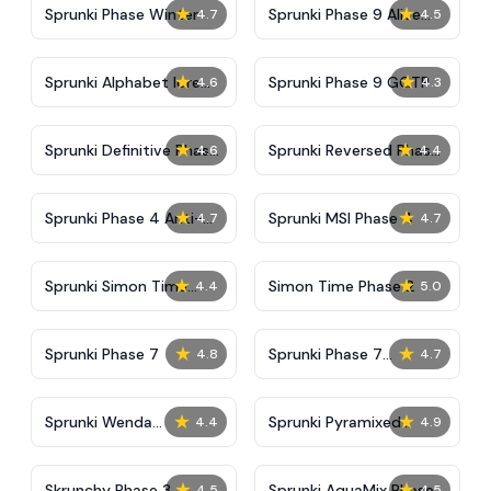
★
★
Sprunki Phase Winter
Sprunki Phase 9 Alive
4.7
4.5
And Malediction
★
★
Sprunki Alphabet lore
Sprunki Phase 9 GGTP
4.6
4.3
Arabic Phase 3
★
★
Sprunki Definitive Phase
Sprunki Reversed Phase
4.6
4.4
9 New
3 Definitive
★
★
Sprunki Phase 4 Anti-
Sprunki MSI Phase 4
4.7
4.7
Shifted
★
★
Sprunki Simon Time
Simon Time Phase 2
4.4
5.0
Phase 2
★
★
Sprunki Phase 7
Sprunki Phase 7
4.8
4.7
Definitive (Fanmade)
★
★
Sprunki Wenda
Sprunki Pyramixed
4.4
4.9
Treatment Phase 40
Phase 2 Remake
★
★
Skrunchy Phase 3
Sprunki AquaMix Phase
4.5
4.5