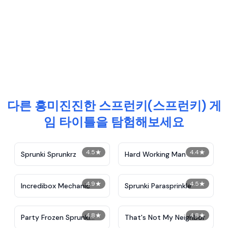
다른 흥미진진한 스프런키(스프런키) 게
임 타이틀을 탐험해보세요
4.5
★
4.4
★
Sprunki Sprunkrz
Hard Working Man
4.9
★
4.5
★
Incredibox Mechanic
Sprunki Parasprinkle
4.8
★
4.8
★
Party Frozen Sprunki
That's Not My Neighbor
Beat IncrediBox