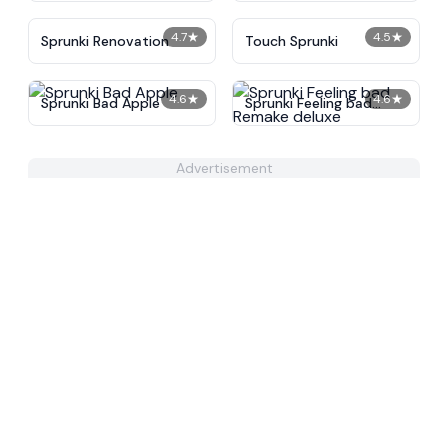
4.7
★
4.5
★
Sprunki Renovation
Touch Sprunki
4.6
★
4.6
★
Sprunki Bad Apple
Sprunki Feeling bad
Remake deluxe
Advertisement