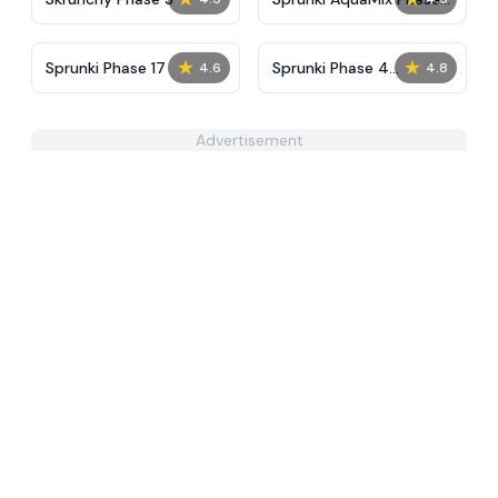
4
★
★
Sprunki Phase 17
Sprunki Phase 4
4.6
4.8
Everyone is Alive
Advertisement