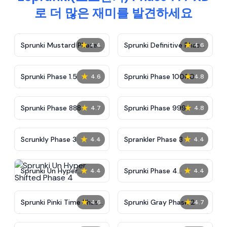
로 더 많은 재미를 발견하세요
★
★
Sprunki Mustard Phase
Sprunki Definitive Phase
4.4
4.6
2
7
★
★
Sprunki Phase 1.5
Sprunki Phase 10000
4.6
4.8
★
★
Sprunki Phase 888
Sprunki Phase 999
4.7
4.8
★
★
Scrunkly Phase 3
Sprankler Phase 3
4.4
4.4
★
★
Sprunki Un Hyper
Sprunki Phase 4
4.4
4.4
Shifted Phase 4
Alternate Edition
★
★
Sprunki Pinki Time Phase
Sprunki Gray Phase 2
4.6
4.7
3