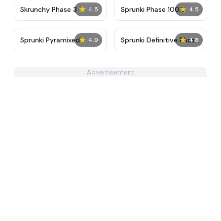
★
★
Skrunchy Phase 3
Sprunki Phase 100.9
4.5
4.5
★
★
Sprunki Pyramixed
Sprunki Definitive Phase
4.9
4.8
Phase 5
11
Advertisement