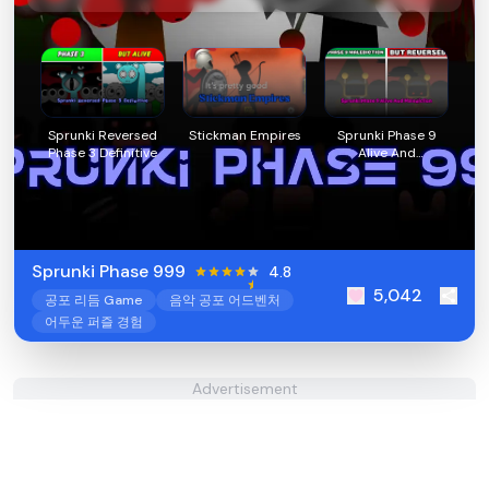
Sprunki Reversed
Stickman Empires
Sprunki Phase 9
Phase 3 Definitive
Alive And
Malediction
Sprunki Phase 999
4.8
5,042
공포 리듬 Game
음악 공포 어드벤처
어두운 퍼즐 경험
Advertisement