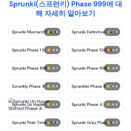
Sprunki(스프런키) Phase 999에 대
해 자세히 알아보기
★
★
Sprunki Mustard Phase
Sprunki Definitive Phase
4.4
4.6
2
7
★
★
Sprunki Phase 1.5
Sprunki Phase 10000
4.6
4.8
★
★
Sprunki Phase 888
Sprunki Phase 999
4.7
4.8
★
★
Scrunkly Phase 3
Sprankler Phase 3
4.4
4.4
★
★
Sprunki Un Hyper
Sprunki Phase 4
4.4
4.4
Shifted Phase 4
Alternate Edition
★
★
Sprunki Pinki Time Phase
Sprunki Gray Phase 2
4.6
4.7
3