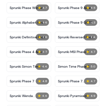
★
★
Sprunki Phase Winter
Sprunki Phase 9 Alive
4.7
4.5
And Malediction
★
★
Sprunki Alphabet lore
Sprunki Phase 9 GGTP
4.6
4.3
Arabic Phase 3
★
★
Sprunki Definitive Phase
Sprunki Reversed Phase
4.6
4.4
9 New
3 Definitive
★
★
Sprunki Phase 4 Anti-
Sprunki MSI Phase 4
4.7
4.7
Shifted
★
★
Sprunki Simon Time
Simon Time Phase 2
4.4
5.0
Phase 2
★
★
Sprunki Phase 7
Sprunki Phase 7
4.8
4.7
Definitive (Fanmade)
★
★
Sprunki Wenda
Sprunki Pyramixed
4.4
4.9
Treatment Phase 40
Phase 2 Remake