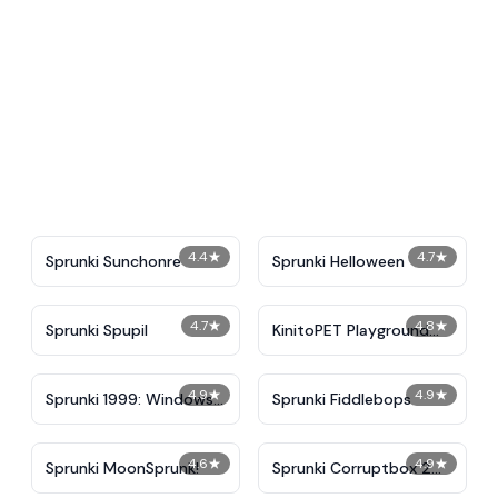
4.4
★
4.7
★
Sprunki Sunchonre
Sprunki Helloween
4.7
★
4.8
★
Sprunki Spupil
KinitoPET Playground
Ragdoll Sandbox
4.9
★
4.9
★
Sprunki 1999: Windows
Sprunki Fiddlebops
XP
4.6
★
4.9
★
Sprunki MoonSprunk!
Sprunki Corruptbox 2
Redirection