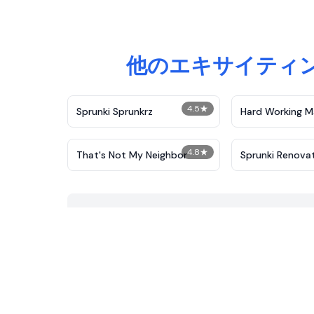
他のエキサイティング
4.5
★
Sprunki Sprunkrz
Hard Working M
4.8
★
That's Not My Neighbor
Sprunki Renova