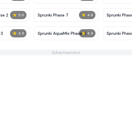
Definitive
Shifted
★
★
se 2
Sprunki Phase 7
Sprunki Phase
5.0
4.8
(Fanmade)
★
★
 3
Sprunki AquaMix Phase 4
Sprunki Phas
4.5
4.5
Advertisement