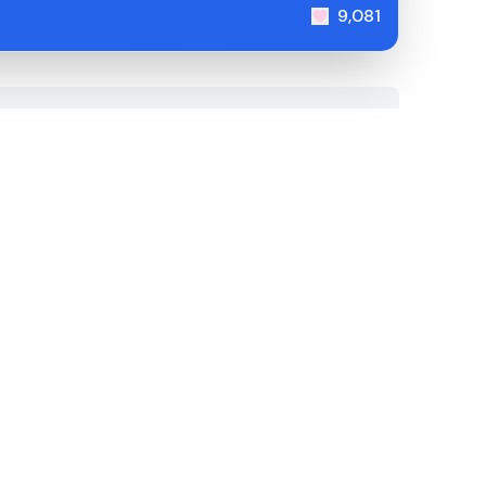
9,081
！