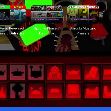
runki Reversed
Sprunki Phase 7
Sprunki Mustard
ase 3 Definitive
Definitive
Phase 2
(Fanmade)