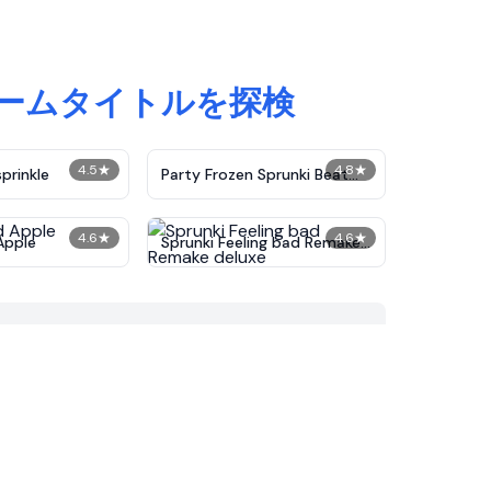
 ゲームタイトルを探検
4.5
★
4.8
★
prinkle
Party Frozen Sprunki Beat
IncrediBox
4.6
★
4.6
★
Apple
Sprunki Feeling bad Remake
deluxe