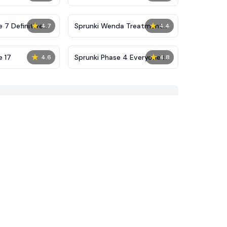
★
★
 7 Definitive
Sprunki Wenda Treatment
4.7
4.4
Phase 40
★
★
e 17
Sprunki Phase 4 Everyone is
4.6
4.8
Alive