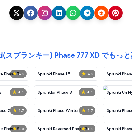
nki(スプランキー) Phase 777 XD でも
★
★
ve Phase 7
Sprunki Phase 1.5
Sprunki Pha
4.6
4.6
★
★
3
Sprankler Phase 3
Sprunki Un H
4.4
4.4
Phase 4
★
★
ase 2
Sprunki Phase Winter
Sprunki Phas
4.7
4.7
Malediction
★
★
ve Phase 9
Sprunki Reversed Phase 3
Sprunki Phas
4.6
4.4