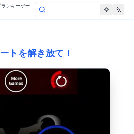
プランキーゲー
Toggle theme
Change 
オスなビートを解き放て！