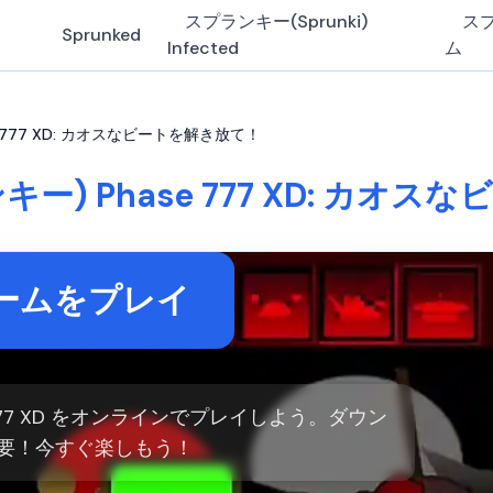
スプランキー(Sprunki)
ス
Sprunked
Infected
ム
se 777 XD: カオスなビートを解き放て！
ンキー) Phase 777 XD: カ
ームをプレイ
se 777 XD をオンラインでプレイしよう。ダウン
要！今すぐ楽しもう！