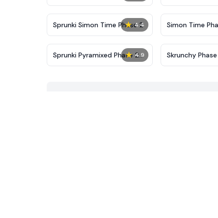
New
★
Sprunki Simon Time Phase 2
Simon Time Pha
4.4
★
Sprunki Pyramixed Phase 2
Skrunchy Phase
4.9
Remake