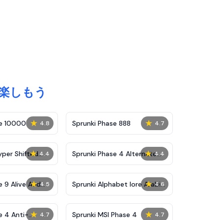
っと楽しもう
★
★
se 10000
Sprunki Phase 888
4.8
4.7
★
★
yper Shifted
Sprunki Phase 4 Alternate
4.4
4.4
Edition
★
★
e 9 Alive And
Sprunki Alphabet lore Arabic
4.5
4.6
Phase 3
★
★
e 4 Anti-
Sprunki MSI Phase 4
4.7
4.7