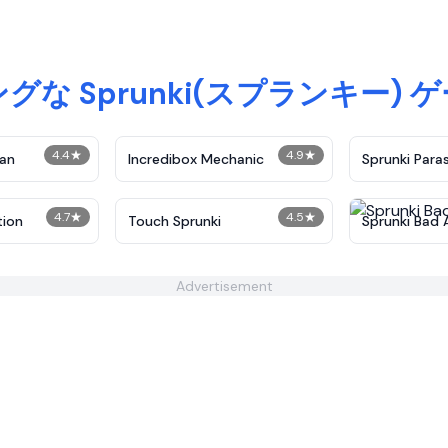
な Sprunki(スプランキー)
4.4
★
4.9
★
an
Incredibox Mechanic
Sprunki Paras
4.7
★
4.5
★
tion
Touch Sprunki
Sprunki Bad 
Advertisement