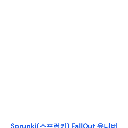
Sprunki(스프런키) FallOut 유니버