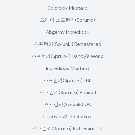
Colorbox Mustard
그레이 스프런키(Sprunki)
Abgerny Incredibox
스프런키(Sprunki) Remastered
스프런키(Sprunki) Dandy's World
Incredibox Mustard
스프런키(Sprunki) FNF
스프런키(Sprunki) Phase 1
스프런키(Sprunki) OC
Dandy's World Roblox
스프런키(Sprunki) But I Ruined It