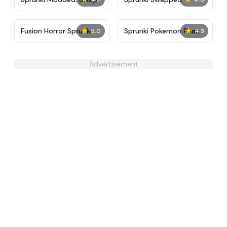
Edition
★
★
Fusion Horror Sprunki
Sprunki Pokemon Phase
5.0
4.3
4
Advertisement