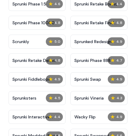
★
★
Sprunki Phase 1.5
Sprunki Retake Bonus
4.6
4.4
★
★
Sprunki Phase 10000
Sprunki Retake Final
4.8
4.8
Update
★
★
Scrunkly
Sprunked Redesign
5.0
4.9
★
★
Sprunki Retake Deluxe
Sprunki Phase 888
4.8
4.7
★
★
Sprunki Fiddlebops
Sprunki Swap
4.9
4.9
★
★
Sprunksters
Sprunki Vineria
4.5
4.3
★
★
Sprunki Interactive
Wacky Flip
4.4
4.9
Tunner
★
★
Sprunki Modded: Swap
Sprunki Swapped
4.8
4.6