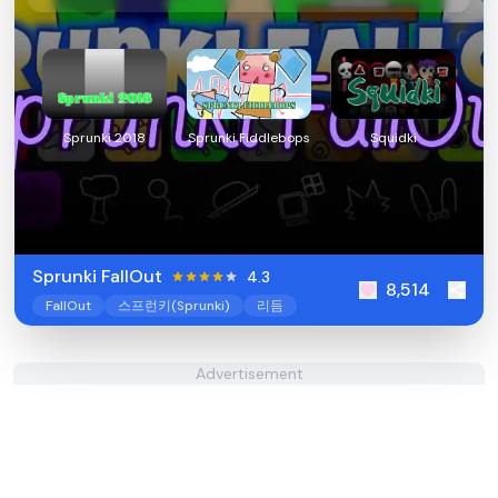
Sprunki 2018
Sprunki Fiddlebops
Squidki
Sprunki FallOut
4.3
8,514
FallOut
스프런키(Sprunki)
리듬
Advertisement