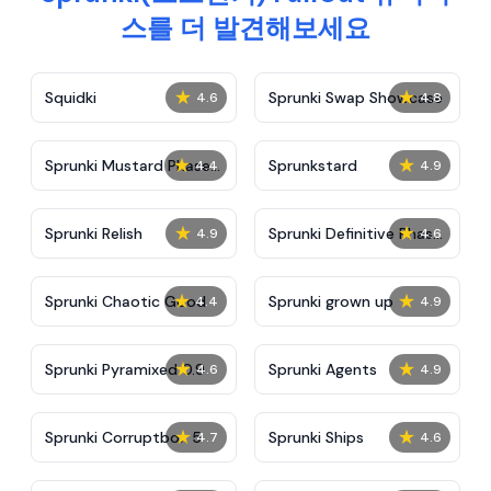
스를 더 발견해보세요
★
★
Squidki
Sprunki Swap Showcase
4.6
4.8
★
★
Sprunki Mustard Phase
Sprunkstard
4.4
4.9
2
★
★
Sprunki Relish
Sprunki Definitive Phase
4.9
4.6
7
★
★
Sprunki Chaotic Good
Sprunki grown up
4.4
4.9
★
★
Sprunki Pyramixed 0.9
Sprunki Agents
4.6
4.9
★
★
Sprunki Corruptbox 5
Sprunki Ships
4.7
4.6