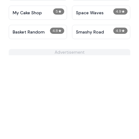
5
★
4.9
★
My Cake Shop
Space Waves
4.8
★
4.9
★
Basket Random
Smashy Road
Advertisement