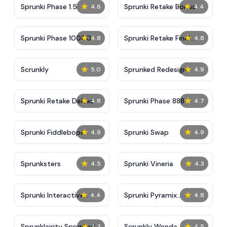
★
★
Sprunki Phase 1.5
Sprunki Retake Bonus
4.6
4.4
★
★
Sprunki Phase 10000
Sprunki Retake Final
4.8
4.8
Update
★
★
Scrunkly
Sprunked Redesign
5.0
4.9
★
★
Sprunki Retake Deluxe
Sprunki Phase 888
4.8
4.7
★
★
Sprunki Fiddlebops
Sprunki Swap
4.9
4.9
★
★
Sprunksters
Sprunki Vineria
4.5
4.3
★
★
Sprunki Interactive
Sprunki Pyramix
4.4
4.8
Tunner
Ultimate Port
★
★
Sprunklairity Sprunked
Scrunkly Wenda
4.3
4.5