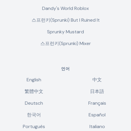
Dandy's World Roblox
스프런키(Sprunki) But I Ruined It
Sprunky Mustard
스프런키(Sprunki) Mixer
언어
English
中文
繁體中文
日本語
Deutsch
Français
한국어
Español
Português
Italiano