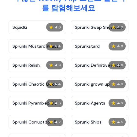
를 탐험해보세요
★
★
Squidki
Sprunki Swap Showcase
4.6
4.8
★
★
Sprunki Mustard Phase
Sprunkstard
4.4
4.9
2
★
★
Sprunki Relish
Sprunki Definitive Phase
4.9
4.6
7
★
★
Sprunki Chaotic Good
Sprunki grown up
4.4
4.9
★
★
Sprunki Pyramixed 0.9
Sprunki Agents
4.6
4.9
★
★
Sprunki Corruptbox 5
Sprunki Ships
4.7
4.6