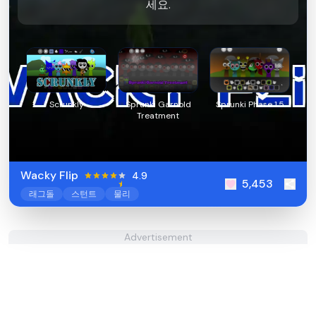
세요.
Scrunkly
Sprunki Garnold
Sprunki Phase 1.5
Treatment
Wacky Flip
4.9
5,453
래그돌
스턴트
물리
Advertisement