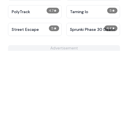
4.7
★
5
★
PolyTrack
Taming Io
5
★
4.4
★
Street Escape
Sprunki Phase 30 Death
Advertisement