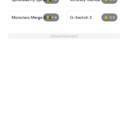
Treatment
★
★
Monsters Merge And
G-Switch 3
4.6
5.0
Sort
Advertisement