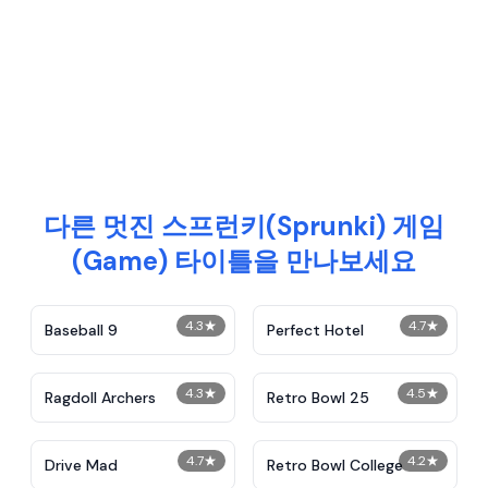
다른 멋진 스프런키(Sprunki) 게임
(Game) 타이틀을 만나보세요
4.3
★
4.7
★
Baseball 9
Perfect Hotel
4.3
★
4.5
★
Ragdoll Archers
Retro Bowl 25
4.7
★
4.2
★
Drive Mad
Retro Bowl College