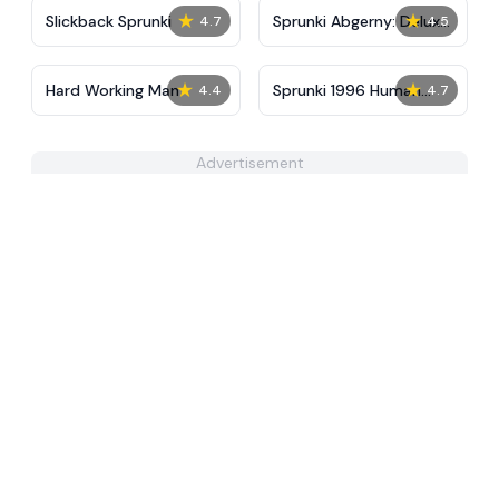
★
★
Slickback Sprunki
Sprunki Abgerny: Deluxe
4.7
4.5
Edition
★
★
Hard Working Man
Sprunki 1996 Human
4.4
4.7
Version v2
Advertisement