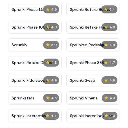
★
★
Sprunki Phase 1.5
Sprunki Retake Bonus
4.6
4.4
★
★
Sprunki Phase 10000
Sprunki Retake Final
4.8
4.8
Update
★
★
Scrunkly
Sprunked Redesign
5.0
4.9
★
★
Sprunki Retake Deluxe
Sprunki Phase 888
4.8
4.7
★
★
Sprunki Fiddlebops
Sprunki Swap
4.9
4.9
★
★
Sprunksters
Sprunki Vineria
4.5
4.3
★
★
Sprunki Interactive
Sprunki Incredibox: Long
4.4
4.3
Tunner
Hand