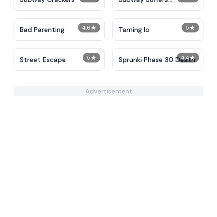
Unblocked
4.6
★
5
★
Bad Parenting
Taming Io
5
★
4.4
★
Street Escape
Sprunki Phase 30 Death
Advertisement