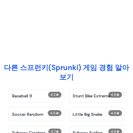
다른 스프런키(Sprunki) 게임 경험 알아
보기
4.3
★
4.8
★
Baseball 9
Stunt Bike Extreme
4.6
★
4.9
★
Soccer Random
Little Big Snake
4.7
★
4.9
★
Subway Crackers
Subway Surfers