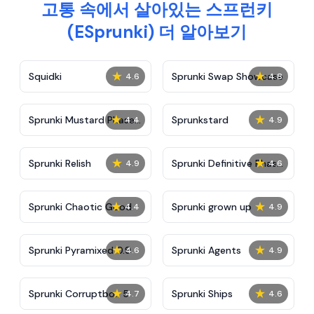
고통 속에서 살아있는 스프런키
(ESprunki) 더 알아보기
★
★
Squidki
Sprunki Swap Showcase
4.6
4.8
★
★
Sprunki Mustard Phase
Sprunkstard
4.4
4.9
2
★
★
Sprunki Relish
Sprunki Definitive Phase
4.9
4.6
7
★
★
Sprunki Chaotic Good
Sprunki grown up
4.4
4.9
★
★
Sprunki Pyramixed 0.9
Sprunki Agents
4.6
4.9
★
★
Sprunki Corruptbox 5
Sprunki Ships
4.7
4.6