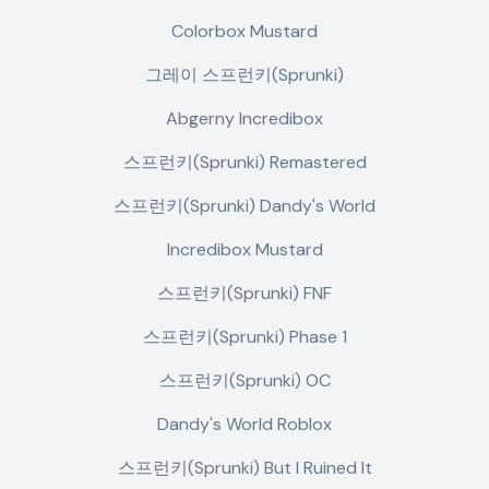
Colorbox Mustard
그레이 스프런키(Sprunki)
Abgerny Incredibox
스프런키(Sprunki) Remastered
스프런키(Sprunki) Dandy's World
Incredibox Mustard
스프런키(Sprunki) FNF
스프런키(Sprunki) Phase 1
스프런키(Sprunki) OC
Dandy's World Roblox
스프런키(Sprunki) But I Ruined It