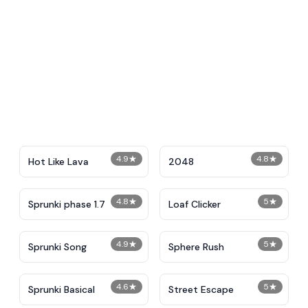
4.9
★
4.8
★
Hot Like Lava
2048
4.8
★
5
★
Sprunki phase 1.7
Loaf Clicker
4.9
★
5
★
Sprunki Song
Sphere Rush
4.6
★
5
★
Sprunki Basical
Street Escape