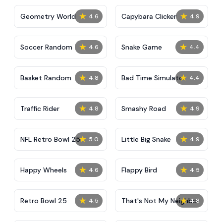
★
★
Geometry World
Capybara Clicker
4.6
4.9
★
★
Soccer Random
Snake Game
4.6
4.4
★
★
Basket Random
Bad Time Simulator
4.8
4.4
★
★
Traffic Rider
Smashy Road
4.8
4.9
★
★
NFL Retro Bowl 25
Little Big Snake
5.0
4.9
★
★
Happy Wheels
Flappy Bird
4.6
4.5
★
★
Retro Bowl 25
That's Not My Neighbor
4.5
4.8