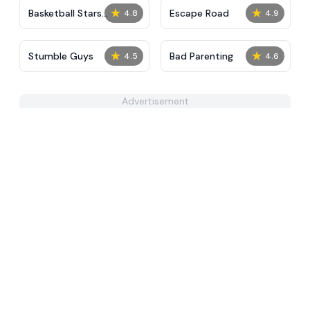
★
★
Basketball Stars
Escape Road
4.8
4.9
Unblocked
★
★
Stumble Guys
Bad Parenting
4.5
4.6
Advertisement