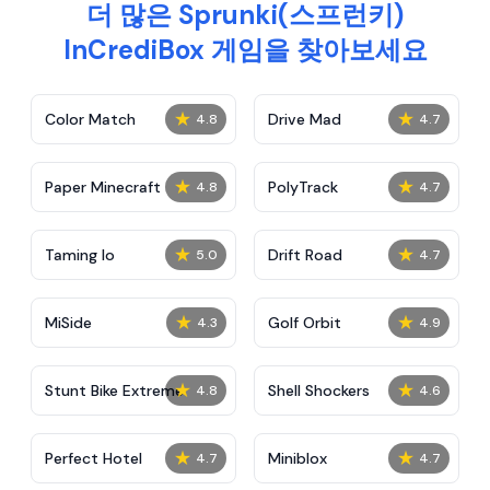
더 많은 Sprunki(스프런키)
InCrediBox 게임을 찾아보세요
★
★
Color Match
Drive Mad
4.8
4.7
★
★
Paper Minecraft
PolyTrack
4.8
4.7
★
★
Taming Io
Drift Road
5.0
4.7
★
★
MiSide
Golf Orbit
4.3
4.9
★
★
Stunt Bike Extreme
Shell Shockers
4.8
4.6
★
★
Perfect Hotel
Miniblox
4.7
4.7