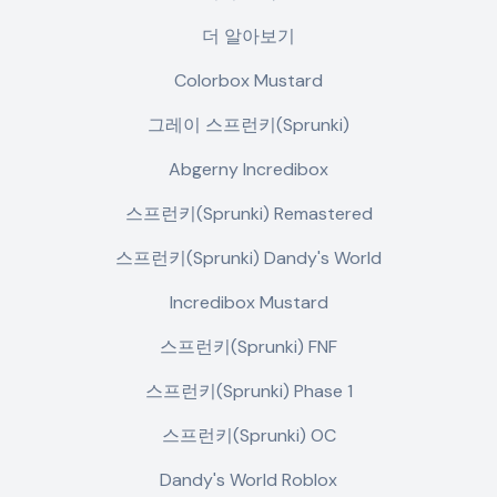
더 알아보기
Colorbox Mustard
그레이 스프런키(Sprunki)
Abgerny Incredibox
스프런키(Sprunki) Remastered
스프런키(Sprunki) Dandy's World
Incredibox Mustard
스프런키(Sprunki) FNF
스프런키(Sprunki) Phase 1
스프런키(Sprunki) OC
Dandy's World Roblox