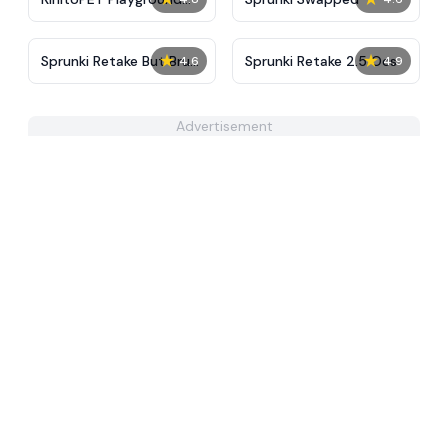
Ragdoll Sandbox
★
★
Sprunki Retake But Brud
Sprunki Retake 2.5 Ocs
4.6
4.9
Virus
Advertisement