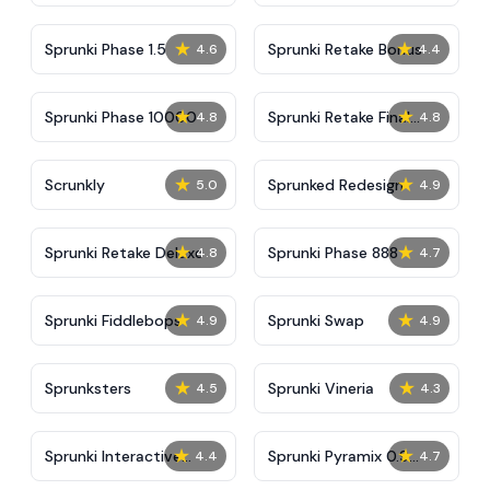
★
★
Sprunki Phase 1.5
Sprunki Retake Bonus
4.6
4.4
★
★
Sprunki Phase 10000
Sprunki Retake Final
4.8
4.8
Update
★
★
Scrunkly
Sprunked Redesign
5.0
4.9
★
★
Sprunki Retake Deluxe
Sprunki Phase 888
4.8
4.7
★
★
Sprunki Fiddlebops
Sprunki Swap
4.9
4.9
★
★
Sprunksters
Sprunki Vineria
4.5
4.3
★
★
Sprunki Interactive
Sprunki Pyramix 0.9
4.4
4.7
Tunner
Love Edition