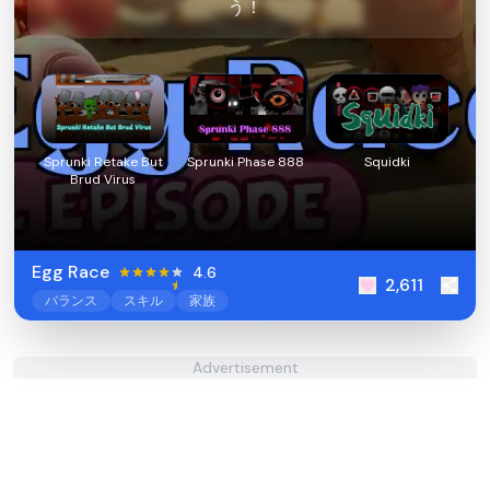
う！
Sprunki Retake But
Sprunki Phase 888
Squidki
Brud Virus
Egg Race
4.6
2,611
バランス
スキル
家族
Advertisement