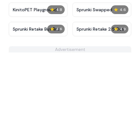
★
★
KinitoPET Playground
Sprunki Swapped
4.8
4.6
Ragdoll Sandbox
★
★
Sprunki Retake But Brud
Sprunki Retake 2.5 Ocs
4.6
4.9
Virus
Advertisement