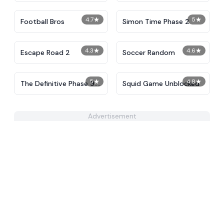
4.7
★
5
★
Football Bros
Simon Time Phase 2
4.3
★
4.6
★
Escape Road 2
Soccer Random
5
★
4.8
★
The Definitive Phase 9:
Squid Game Unblocked
Demolition
Advertisement