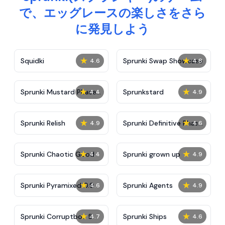
で、エッグレースの楽しさをさら
に発見しよう
★
★
Squidki
Sprunki Swap Showcase
4.6
4.8
★
★
Sprunki Mustard Phase
Sprunkstard
4.4
4.9
2
★
★
Sprunki Relish
Sprunki Definitive Phase
4.9
4.6
7
★
★
Sprunki Chaotic Good
Sprunki grown up
4.4
4.9
★
★
Sprunki Pyramixed 0.9
Sprunki Agents
4.6
4.9
★
★
Sprunki Corruptbox 5
Sprunki Ships
4.7
4.6