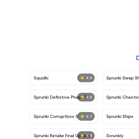
★
Squidki
Sprunki Swap 
4.6
★
Sprunki Definitive Phase 7
Sprunki Chaoti
4.6
★
Sprunki Corruptbox 5
Sprunki Ships
4.7
★
Sprunki Retake Final Update
Scrunkly
4.8