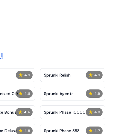
!
★
★
Sprunki Relish
4.9
4.9
★
★
mixed 0.9
Sprunki Agents
4.6
4.9
★
★
ke Bonus
Sprunki Phase 10000
4.4
4.8
★
★
ke Deluxe
Sprunki Phase 888
4.8
4.7