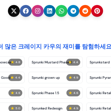
더 많은 크레이지 카우의 재미를 탐험하세요
★
★
Showcase
Sprunki Mustard Phase 2
Sprunkstard
4.8
4.4
★
★
c Good
Sprunki grown up
Sprunki Pyra
4.4
4.9
★
★
Sprunki Phase 1.5
Sprunki Reta
4.6
4.6
★
★
Sprunked Redesign
Sprunki Reta
5.0
4.9