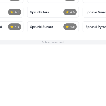
★
★
Sprunksters
Sprunki Viner
4.9
4.5
★
★
ed
Sprunki Sunset
Sprunki Pyra
4.6
4.5
Advertisement