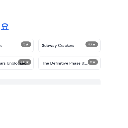
세요
5
★
4.7
★
pe
Subway Crackers
4.8
★
5
★
tars Unblocked
The Definitive Phase 9:
Demolition