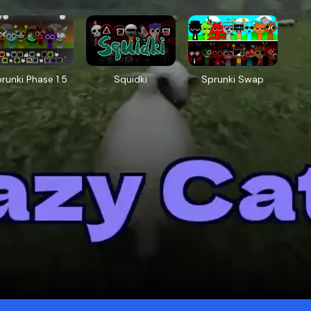
runki Phase 1.5
Squidki
Sprunki Swap