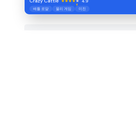
Crazy Cattle
4.9
배틀 로얄
물리 게임
미친