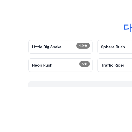
다
4.9
★
Little Big Snake
Sphere Rush
5
★
Neon Rush
Traffic Rider