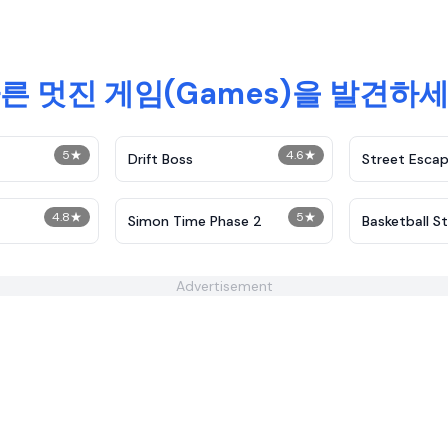
른 멋진 게임(Games)을 발견하
5
★
4.6
★
Drift Boss
Street Esca
4.8
★
5
★
Simon Time Phase 2
Basketball S
Advertisement