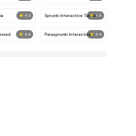
★
★
ia
Sprunki Interactive Tunner
4.3
4.4
★
★
mixed
Parasprunki Interactive
4.9
4.4
Phase 2