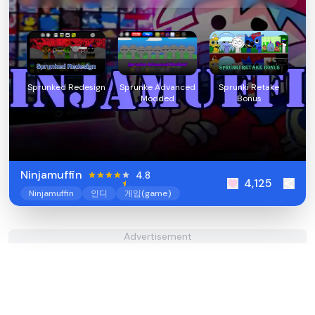
Sprunked Redesign
Sprunke Advanced
Sprunki Retake
Modded
Bonus
Ninjamuffin
4.8
4,125
Ninjamuffin
인디
게임(game)
Advertisement