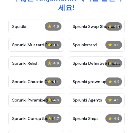
세요!
★
★
Squidki
Sprunki Swap Showcase
4.6
4.8
★
★
Sprunki Mustard Phase
Sprunkstard
4.4
4.9
2
★
★
Sprunki Relish
Sprunki Definitive Phase
4.9
4.6
7
★
★
Sprunki Chaotic Good
Sprunki grown up
4.4
4.9
★
★
Sprunki Pyramixed 0.9
Sprunki Agents
4.6
4.9
★
★
Sprunki Corruptbox 5
Sprunki Ships
4.7
4.6