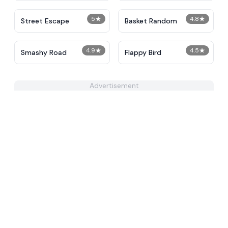
5
★
4.8
★
Street Escape
Basket Random
4.9
★
4.5
★
Smashy Road
Flappy Bird
Advertisement