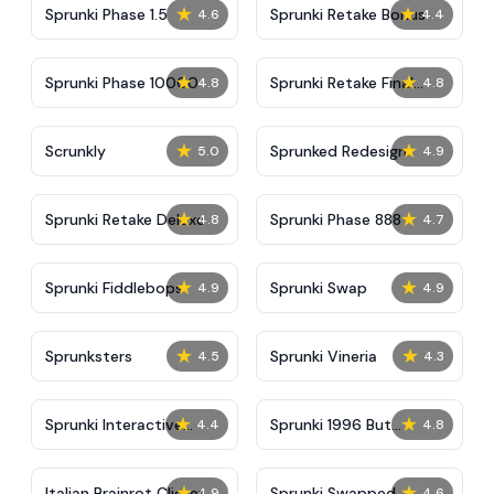
★
★
Sprunki Phase 1.5
Sprunki Retake Bonus
4.6
4.4
★
★
Sprunki Phase 10000
Sprunki Retake Final
4.8
4.8
Update
★
★
Scrunkly
Sprunked Redesign
5.0
4.9
★
★
Sprunki Retake Deluxe
Sprunki Phase 888
4.8
4.7
★
★
Sprunki Fiddlebops
Sprunki Swap
4.9
4.9
★
★
Sprunksters
Sprunki Vineria
4.5
4.3
★
★
Sprunki Interactive
Sprunki 1996 But
4.4
4.8
Tunner
Pyramixed
★
★
Italian Brainrot Clicker
Sprunki Swapped
4.9
4.6