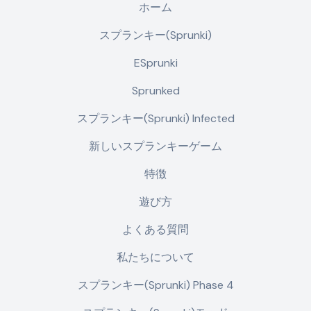
ホーム
スプランキー(Sprunki)
ESprunki
Sprunked
スプランキー(Sprunki) Infected
新しいスプランキーゲーム
特徴
遊び方
よくある質問
私たちについて
スプランキー(Sprunki) Phase 4