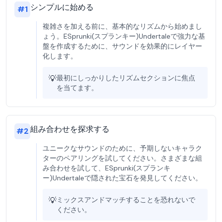
シンプルに始める
#
1
複雑さを加える前に、基本的なリズムから始めまし
ょう。ESprunki(スプランキー)Undertaleで強力な基
盤を作成するために、サウンドを効果的にレイヤー
化します。
💡
最初にしっかりしたリズムセクションに焦点
を当てます。
組み合わせを探求する
#
2
ユニークなサウンドのために、予期しないキャラク
ターのペアリングを試してください。さまざまな組
み合わせを試して、ESprunki(スプランキ
ー)Undertaleで隠された宝石を発見してください。
💡
ミックスアンドマッチすることを恐れないで
ください。