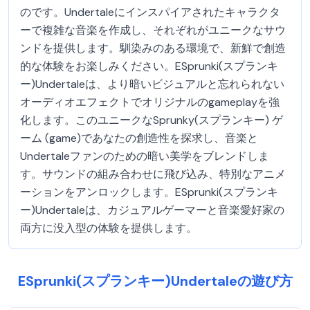
のです。Undertaleにインスパイアされたキャラクタ
ーで複雑な音楽を作成し、それぞれがユニークなサウ
ンドを提供します。馴染みのある環境で、新鮮で創造
的な体験をお楽しみください。ESprunki(スプランキ
ー)Undertaleは、より暗いビジュアルと忘れられない
オーディオエフェクトでオリジナルのgameplayを強
化します。このユニークなSprunky(スプランキー) ゲ
ーム (game)であなたの創造性を探求し、音楽と
Undertaleファンのための暗い美学をブレンドしま
す。サウンドの組み合わせに飛び込み、特別なアニメ
ーションをアンロックします。ESprunki(スプランキ
ー)Undertaleは、カジュアルゲーマーと音楽愛好家の
両方に没入型の体験を提供します。
ESprunki(スプランキー)Undertaleの遊び方