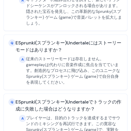
A
ドシーケンスがアンロックされる場合があります。
隠された宝石を発見し、この革新的なSprunky(スプ
ランキー) ゲーム (game)で音楽パレットを拡大しま
しょう。
ESprunki(スプランキー)Undertaleにはストーリー
Q
モードはありますか？
従来のストーリーモードは存在しません。
A
gameplayは代わりに音楽作成に焦点を当てていま
す。創造的なプロセスに飛び込み、このユニークな
Sprunky(スプランキー) ゲーム (game)で自分自身
を表現してください。
ESprunki(スプランキー)Undertaleでトラックの作
Q
成に失敗した場合はどうなりますか？
プレイヤーは、目的のトラックを達成するまでサウ
A
ンドのミキシングを再試行できます。この寛容な
Sprunky(スプランキー) ゲーム (game)で、実験を