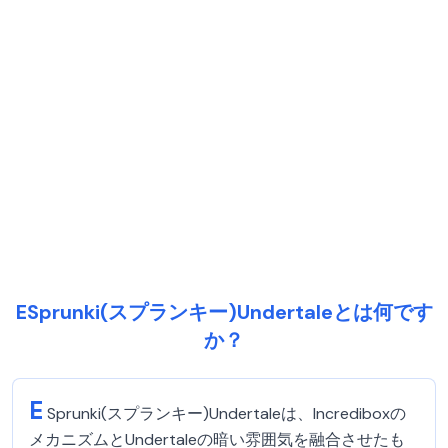
ESprunki(スプランキー)Undertaleとは何です
か？
E
Sprunki(スプランキー)Undertaleは、Incrediboxの
メカニズムとUndertaleの暗い雰囲気を融合させたも