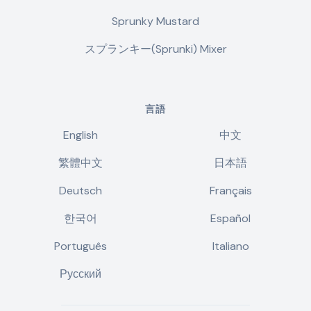
Sprunky Mustard
スプランキー(Sprunki) Mixer
言語
English
中文
繁體中文
日本語
Deutsch
Français
한국어
Español
Português
Italiano
Русский