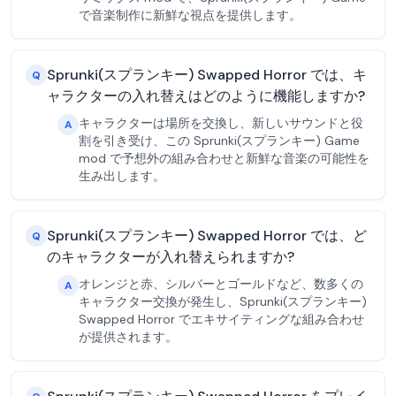
で音楽制作に新鮮な視点を提供します。
Sprunki(スプランキー) Swapped Horror では、キ
Q
ャラクターの入れ替えはどのように機能しますか?
キャラクターは場所を交換し、新しいサウンドと役
A
割を引き受け、この Sprunki(スプランキー) Game
mod で予想外の組み合わせと新鮮な音楽の可能性を
生み出します。
Sprunki(スプランキー) Swapped Horror では、ど
Q
のキャラクターが入れ替えられますか?
オレンジと赤、シルバーとゴールドなど、数多くの
A
キャラクター交換が発生し、Sprunki(スプランキー)
Swapped Horror でエキサイティングな組み合わせ
が提供されます。