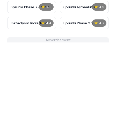
★
★
Sprunki Phase 777: 2.5
Sprunki Qimaalutit
4.6
4.9
But Everyone is Alive
★
★
Cataclysm IncrediBox
Sprunki Phase 25
4.4
4.7
Advertisement