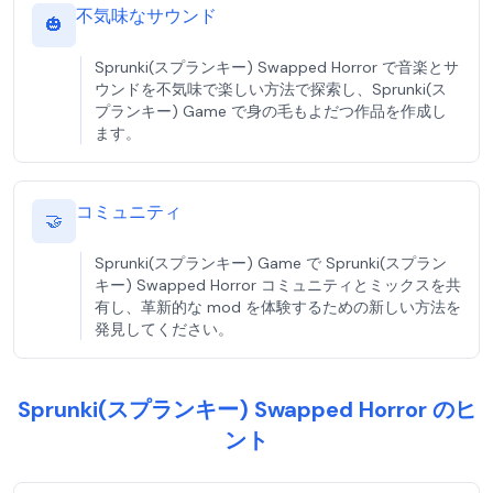
不気味なサウンド
🎃
Sprunki(スプランキー) Swapped Horror で音楽とサ
ウンドを不気味で楽しい方法で探索し、Sprunki(ス
プランキー) Game で身の毛もよだつ作品を作成し
ます。
コミュニティ
🤝
Sprunki(スプランキー) Game で Sprunki(スプラン
キー) Swapped Horror コミュニティとミックスを共
有し、革新的な mod を体験するための新しい方法を
発見してください。
Sprunki(スプランキー) Swapped Horror のヒ
ント