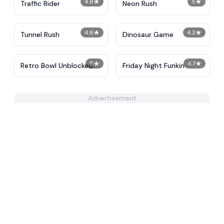
4.8
★
5
★
Traffic Rider
Neon Rush
4.6
★
4.3
★
Tunnel Rush
Dinosaur Game
5
★
4.7
★
Retro Bowl Unblocked
Friday Night Funkin
Advertisement