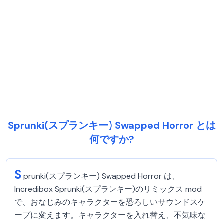
Sprunki(スプランキー) Swapped Horror とは
何ですか?
S
prunki(スプランキー) Swapped Horror は、
Incredibox Sprunki(スプランキー)のリミックス mod
で、おなじみのキャラクターを恐ろしいサウンドスケ
ープに変えます。キャラクターを入れ替え、不気味な