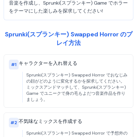
音楽を作成し、Sprunki(スプランキー) Game でホラー
をテーマにした楽しみを探求してください!
Sprunki(スプランキー) Swapped Horror のプ
レイ方法
キャラクターを入れ替える
#
1
Sprunki(スプランキー) Swapped Horror でおなじみ
の顔がどのように変化するかを探求してください。
ミックスアンドマッチして、Sprunki(スプランキー)
Game でユニークで身の毛もよだつ音楽作品を作り
ましょう。
不気味なミックスを作成する
#
2
Sprunki(スプランキー) Swapped Horror で予想外の