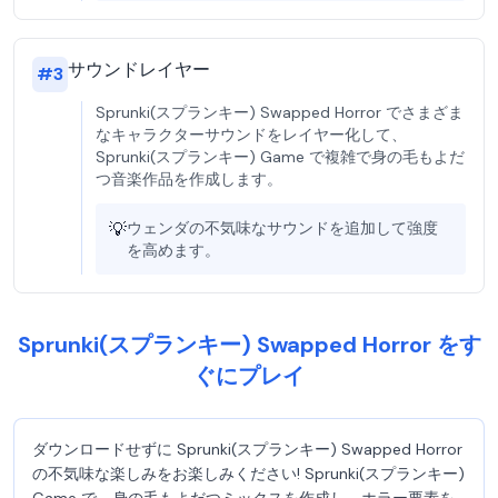
サウンドレイヤー
#
3
Sprunki(スプランキー) Swapped Horror でさまざま
なキャラクターサウンドをレイヤー化して、
Sprunki(スプランキー) Game で複雑で身の毛もよだ
つ音楽作品を作成します。
💡
ウェンダの不気味なサウンドを追加して強度
を高めます。
Sprunki(スプランキー) Swapped Horror をす
ぐにプレイ
ダウンロードせずに Sprunki(スプランキー) Swapped Horror
の不気味な楽しみをお楽しみください! Sprunki(スプランキー)