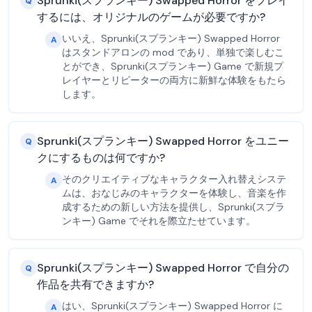
Sprunki(スプランキー) Swapped Horror をプレイ
Q
するには、オリジナルのゲームが必要ですか?
いいえ、Sprunki(スプランキー) Swapped Horror
A
はスタンドアロンの mod であり、単独で楽しむこ
とができ、Sprunki(スプランキー) Game で新規プ
レイヤーとリピーターの両方に新鮮な体験をもたら
します。
Sprunki(スプランキー) Swapped Horror をユニー
Q
クにするものは何ですか?
そのクリエイティブなキャラクター入れ替えシステ
A
ムは、おなじみのキャラクターを体験し、音楽を作
成するための新しい方法を提供し、Sprunki(スプラ
ンキー) Game でそれを際立たせています。
Sprunki(スプランキー) Swapped Horror で自分の
Q
作品を共有できますか?
はい、Sprunki(スプランキー) Swapped Horror に
A