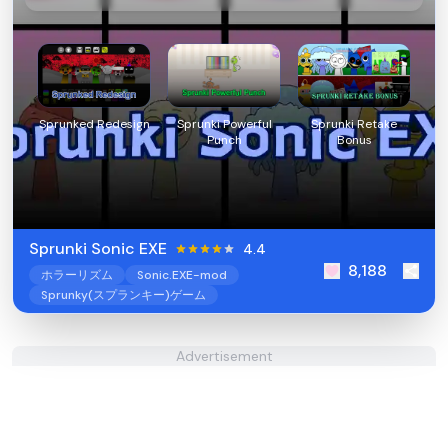
Sprunked Redesign
Sprunki Powerful
Sprunki Retake
Punch
Bonus
Sprunki Sonic EXE
4.4
8,188
ホラーリズム
Sonic.EXE-mod
Sprunky(スプランキー)ゲーム
Advertisement