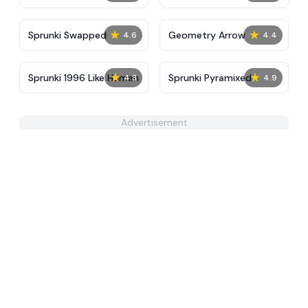
Tunner
★
★
Sprunki Swapped
Geometry Arrow
4.6
4.4
★
★
Sprunki 1996 Like Human
Sprunki Pyramixed
4.3
4.9
Advertisement