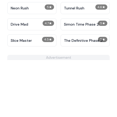
5
★
4.6
★
Neon Rush
Tunnel Rush
4.7
★
5
★
Drive Mad
Simon Time Phase 2
4.5
★
5
★
Slice Master
The Definitive Phase 9:
Demolition
Advertisement