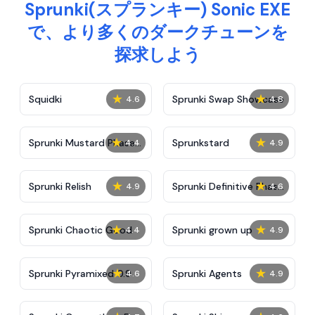
Sprunki(スプランキー) Sonic EXE
で、より多くのダークチューンを
探求しよう
★
★
Squidki
Sprunki Swap Showcase
4.6
4.8
★
★
Sprunki Mustard Phase
Sprunkstard
4.4
4.9
2
★
★
Sprunki Relish
Sprunki Definitive Phase
4.9
4.6
7
★
★
Sprunki Chaotic Good
Sprunki grown up
4.4
4.9
★
★
Sprunki Pyramixed 0.9
Sprunki Agents
4.6
4.9