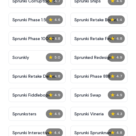
★
★
Sprunki Corruptbox 5
Sprunki Ships
4.7
4.6
★
★
Sprunki Phase 1.5
Sprunki Retake Bonus
4.6
4.4
★
★
Sprunki Phase 10000
Sprunki Retake Final
4.8
4.8
Update
★
★
Scrunkly
Sprunked Redesign
5.0
4.9
★
★
Sprunki Retake Deluxe
Sprunki Phase 888
4.8
4.7
★
★
Sprunki Fiddlebops
Sprunki Swap
4.9
4.9
★
★
Sprunksters
Sprunki Vineria
4.5
4.3
★
★
Sprunki Interactive
Sprunki Sprunknam
4.4
4.8