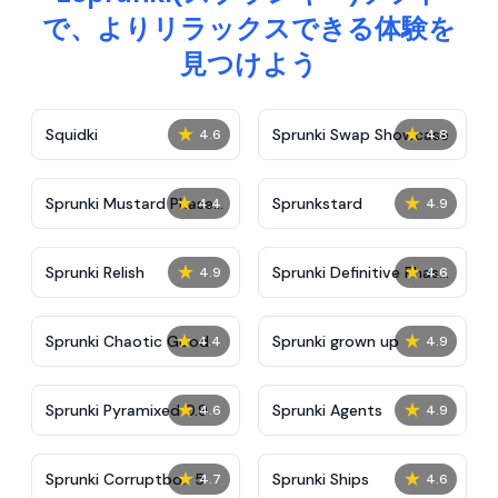
で、よりリラックスできる体験を
見つけよう
★
★
Squidki
Sprunki Swap Showcase
4.6
4.8
★
★
Sprunki Mustard Phase
Sprunkstard
4.4
4.9
2
★
★
Sprunki Relish
Sprunki Definitive Phase
4.9
4.6
7
★
★
Sprunki Chaotic Good
Sprunki grown up
4.4
4.9
★
★
Sprunki Pyramixed 0.9
Sprunki Agents
4.6
4.9
★
★
Sprunki Corruptbox 5
Sprunki Ships
4.7
4.6