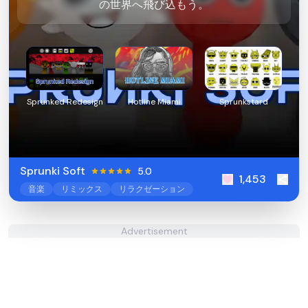
の世界へ飛び込もう。
Sprunked Redesign
Hotline Miami
Sprunkstard
Sprunki Soft
5.0
1,453
音楽
リミックス
リラクゼーション
Advertisement