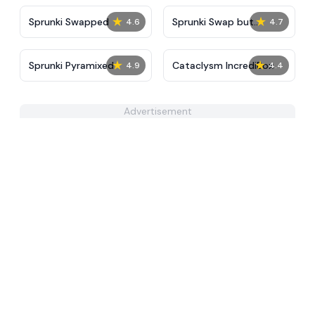
★
★
Sprunki Swapped
Sprunki Swap but
4.6
4.7
Parasprunki
★
★
Sprunki Pyramixed
Cataclysm IncrediBox
4.9
4.4
Advertisement