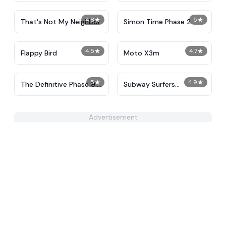
4.8
★
5
★
That's Not My Neighbor
Simon Time Phase 2
4.5
★
4.7
★
Flappy Bird
Moto X3m
5
★
4.9
★
The Definitive Phase 9:
Subway Surfers
Demolition
Unblocked
Advertisement