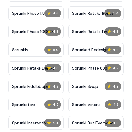
★
★
Sprunki Phase 1.5
Sprunki Retake Bonus
4.6
4.4
★
★
Sprunki Phase 10000
Sprunki Retake Final
4.8
4.8
Update
★
★
Scrunkly
Sprunked Redesign
5.0
4.9
★
★
Sprunki Retake Deluxe
Sprunki Phase 888
4.8
4.7
★
★
Sprunki Fiddlebops
Sprunki Swap
4.9
4.9
★
★
Sprunksters
Sprunki Vineria
4.5
4.3
★
★
Sprunki Interactive
Sprunki But Everyone is
4.4
4.8
Tunner
Big