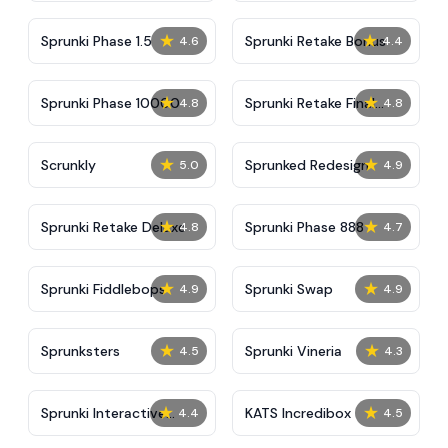
★
★
Sprunki Phase 1.5
Sprunki Retake Bonus
4.6
4.4
★
★
Sprunki Phase 10000
Sprunki Retake Final
4.8
4.8
Update
★
★
Scrunkly
Sprunked Redesign
5.0
4.9
★
★
Sprunki Retake Deluxe
Sprunki Phase 888
4.8
4.7
★
★
Sprunki Fiddlebops
Sprunki Swap
4.9
4.9
★
★
Sprunksters
Sprunki Vineria
4.5
4.3
★
★
Sprunki Interactive
KATS Incredibox
4.4
4.5
Tunner