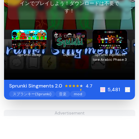
インでプレイしよう！ダウンロードは不要で
す！
Sprunki Swap
Squidki
Sprunki Alphabet
lore Arabic Phase 3
Sprunki Singments 2.0
4.7
5,481
スプランキー(Sprunki)
音楽
mod
Advertisement