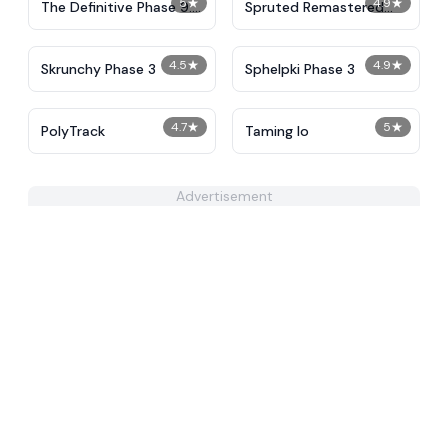
5
★
4.9
★
The Definitive Phase 9:
Spruted Remastered
Demolition
Alternative Phase 2
4.5
★
4.9
★
Skrunchy Phase 3
Sphelpki Phase 3
4.7
★
5
★
PolyTrack
Taming Io
Advertisement