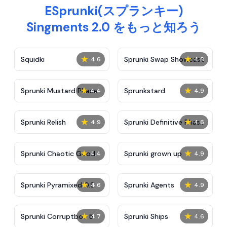
ESprunki(スプランキー)
Singments 2.0 をもっと知ろう
★
★
Squidki
Sprunki Swap Showcase
4.6
4.8
★
★
Sprunki Mustard Phase
Sprunkstard
4.4
4.9
2
★
★
Sprunki Relish
Sprunki Definitive Phase
4.9
4.6
7
★
★
Sprunki Chaotic Good
Sprunki grown up
4.4
4.9
★
★
Sprunki Pyramixed 0.9
Sprunki Agents
4.6
4.9
★
★
Sprunki Corruptbox 5
Sprunki Ships
4.7
4.6