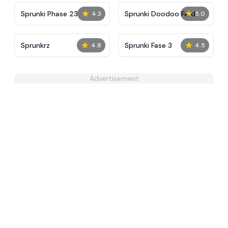
★
★
Sprunki Phase 23
Sprunki Doodoo Fard
4.3
5.0
★
★
Sprunkrz
Sprunki Fase 3
4.8
4.5
Advertisement