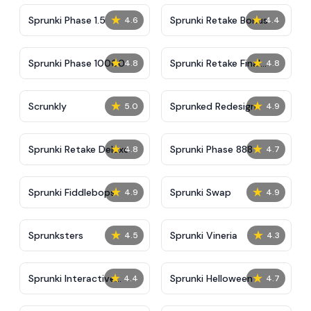
★
★
Sprunki Phase 1.5
Sprunki Retake Bonus
4.6
4.4
★
★
Sprunki Phase 10000
Sprunki Retake Final
4.8
4.8
Update
★
★
Scrunkly
Sprunked Redesign
5.0
4.9
★
★
Sprunki Retake Deluxe
Sprunki Phase 888
4.8
4.7
★
★
Sprunki Fiddlebops
Sprunki Swap
4.9
4.9
★
★
Sprunksters
Sprunki Vineria
4.5
4.3
★
★
Sprunki Interactive
Sprunki Helloween
4.4
4.7
Tunner