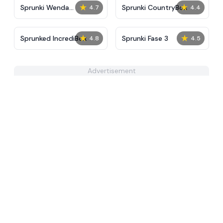
★
★
Sprunki Wenda
Sprunki CountryBox
4.7
4.4
Treatment 2.0
★
★
Sprunked IncrediBox
Sprunki Fase 3
4.8
4.5
Advertisement