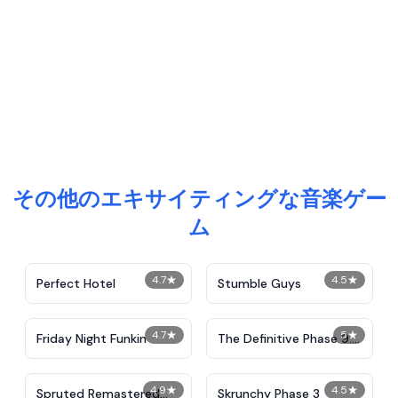
その他のエキサイティングな音楽ゲー
ム
4.7
★
4.5
★
Perfect Hotel
Stumble Guys
4.7
★
5
★
Friday Night Funkin
The Definitive Phase 9:
Demolition
4.9
★
4.5
★
Spruted Remastered
Skrunchy Phase 3