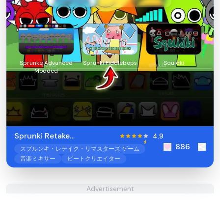
Sprunke Advanced
Sprunki Fiddlebops
Squidki
Modded
Sprunki Retake
4.9
886
Remastered
スプルンキ・レテイク・リマスターズ ゲーム
音楽ミキサー
ビートクリエイター
Advertisement