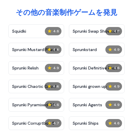
その他の音楽制作ゲームを発見
★
★
Squidki
Sprunki Swap Showcase
4.6
4.8
★
★
Sprunki Mustard Phase
Sprunkstard
4.4
4.9
2
★
★
Sprunki Relish
Sprunki Definitive Phase
4.9
4.6
7
★
★
Sprunki Chaotic Good
Sprunki grown up
4.4
4.9
★
★
Sprunki Pyramixed 0.9
Sprunki Agents
4.6
4.9
★
★
Sprunki Corruptbox 5
Sprunki Ships
4.7
4.6