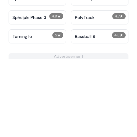
Alternative Phase 2
4.9
★
4.7
★
Sphelpki Phase 3
PolyTrack
5
★
4.3
★
Taming Io
Baseball 9
Advertisement