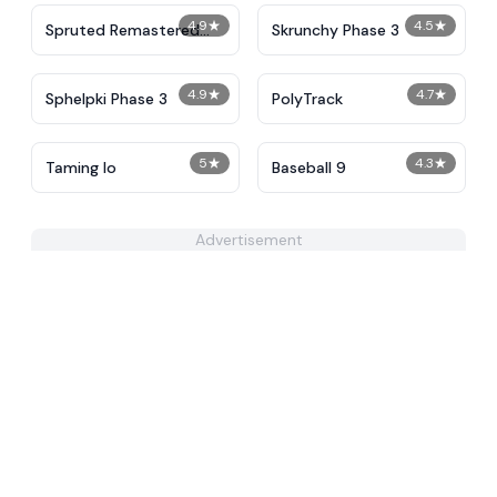
4.9
★
4.5
★
Spruted Remastered
Skrunchy Phase 3
Alternative Phase 2
4.9
★
4.7
★
Sphelpki Phase 3
PolyTrack
5
★
4.3
★
Taming Io
Baseball 9
Advertisement