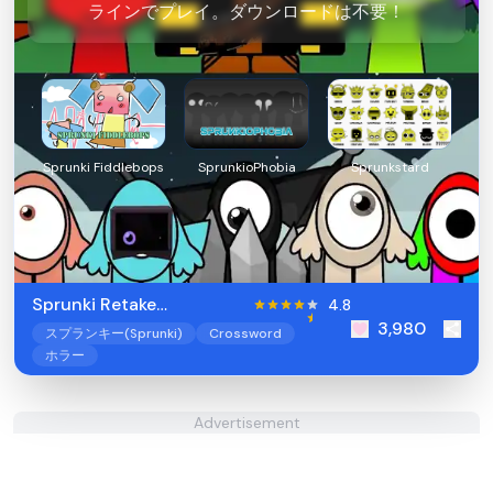
ラインでプレイ。ダウンロードは不要！
Sprunki Fiddlebops
SprunkioPhobia
Sprunkstard
Sprunki Retake
4.8
3,980
Crossword
スプランキー(Sprunki)
Crossword
ホラー
Advertisement