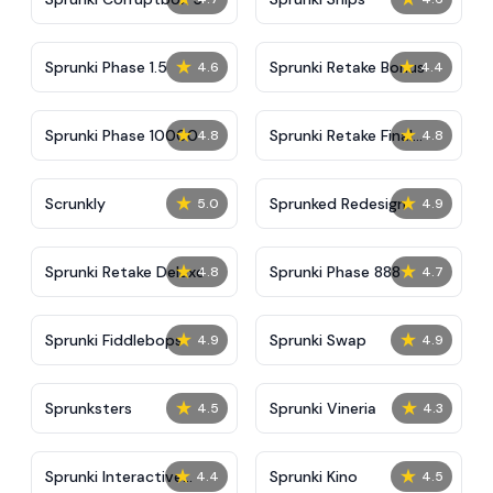
★
★
Sprunki Phase 1.5
Sprunki Retake Bonus
4.6
4.4
★
★
Sprunki Phase 10000
Sprunki Retake Final
4.8
4.8
Update
★
★
Scrunkly
Sprunked Redesign
5.0
4.9
★
★
Sprunki Retake Deluxe
Sprunki Phase 888
4.8
4.7
★
★
Sprunki Fiddlebops
Sprunki Swap
4.9
4.9
★
★
Sprunksters
Sprunki Vineria
4.5
4.3
★
★
Sprunki Interactive
Sprunki Kino
4.4
4.5