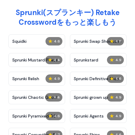
Sprunki(スプランキー) Retake
Crosswordをもっと楽しもう
★
★
Squidki
Sprunki Swap Showcase
4.6
4.8
★
★
Sprunki Mustard Phase
Sprunkstard
4.4
4.9
2
★
★
Sprunki Relish
Sprunki Definitive Phase
4.9
4.6
7
★
★
Sprunki Chaotic Good
Sprunki grown up
4.4
4.9
★
★
Sprunki Pyramixed 0.9
Sprunki Agents
4.6
4.9
★
★
Sprunki Corruptbox 5
Sprunki Ships
4.7
4.6