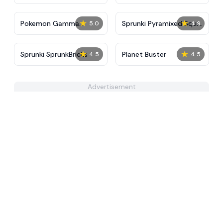
Tunner
★
★
Pokemon Gamma
Sprunki Pyramixed Squid
5.0
4.9
Emerald
Game
★
★
Sprunki SprunkBricks
Planet Buster
4.5
4.5
Advertisement