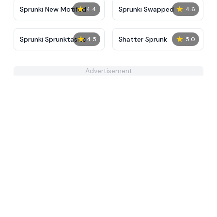
★
★
Sprunki New Motifed
Sprunki Swapped
4.4
4.6
★
★
Sprunki Sprunktastic
Shatter Sprunk
4.5
5.0
Advertisement