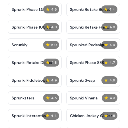
★
★
Sprunki Phase 1.5
Sprunki Retake Bonus
4.6
4.4
★
★
Sprunki Phase 10000
Sprunki Retake Final
4.8
4.8
Update
★
★
Scrunkly
Sprunked Redesign
5.0
4.9
★
★
Sprunki Retake Deluxe
Sprunki Phase 888
4.8
4.7
★
★
Sprunki Fiddlebops
Sprunki Swap
4.9
4.9
★
★
Sprunksters
Sprunki Vineria
4.5
4.3
★
★
Sprunki Interactive
Chicken Jockey Clicker
4.4
4.5
Tunner