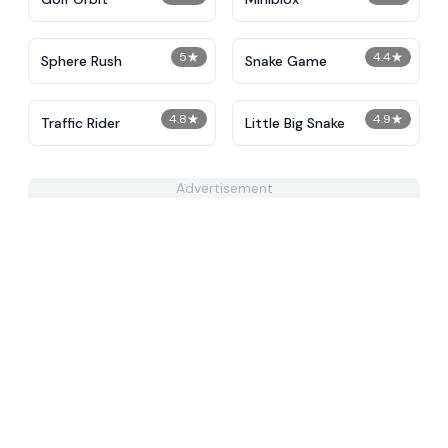
5
★
4.4
★
Sphere Rush
Snake Game
4.8
★
4.9
★
Traffic Rider
Little Big Snake
Advertisement