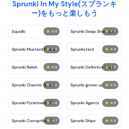
Sprunki In My Style(スプランキ
ー)をもっと楽しもう
★
★
Squidki
Sprunki Swap Showcase
4.6
4.8
★
★
Sprunki Mustard Phase
Sprunkstard
4.4
4.9
2
★
★
Sprunki Relish
Sprunki Definitive Phase
4.9
4.6
7
★
★
Sprunki Chaotic Good
Sprunki grown up
4.4
4.9
★
★
Sprunki Pyramixed 0.9
Sprunki Agents
4.6
4.9
★
★
Sprunki Corruptbox 5
Sprunki Ships
4.7
4.6