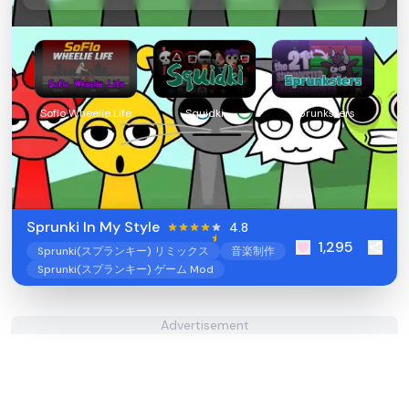
Soflo Wheelie Life
Squidki
Sprunksters
Sprunki In My Style
4.8
1,295
Sprunki(スプランキー) リミックス
音楽制作
Sprunki(スプランキー) ゲーム Mod
Advertisement