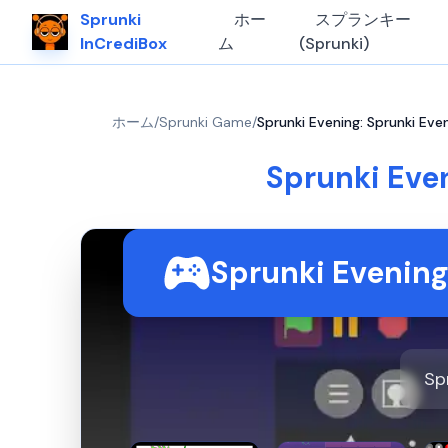
Sprunki
ホー
スプランキー
InCrediBox
ム
(Sprunki)
ホーム
/
Sprunki Game
/
Sprunki Evening: Sprunki E
Sprunki Eve
Sprunki Eve
Sp