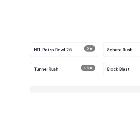
5
★
NFL Retro Bowl 25
Sphere Rush
4.6
★
Tunnel Rush
Block Blast