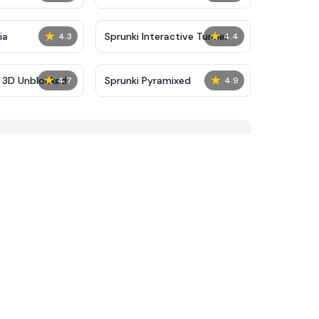
★
★
ia
Sprunki Interactive Tunner
4.3
4.4
★
★
e 3D Unblocked
Sprunki Pyramixed
4.7
4.9