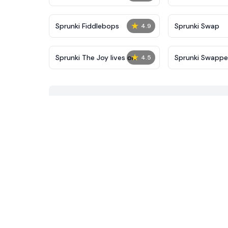
★
Sprunki Fiddlebops
Sprunki Swap
4.9
★
Sprunki The Joy lives on
Sprunki Swapp
4.5