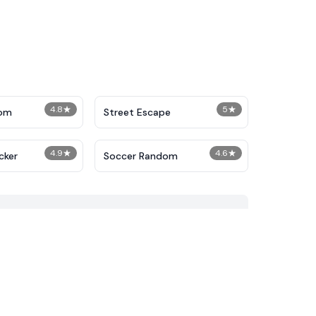
4.8
★
5
★
dom
Street Escape
4.9
★
4.6
★
cker
Soccer Random