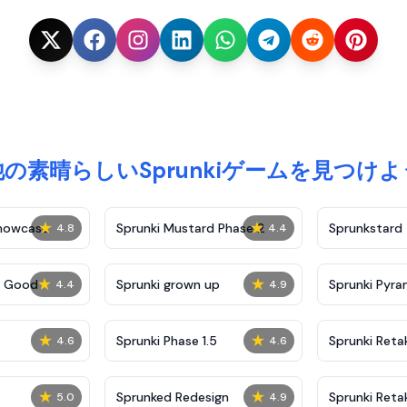
他の素晴らしいSprunkiゲームを見つけよ
★
★
Showcase
Sprunki Mustard Phase 2
Sprunkstard
4.8
4.4
★
★
c Good
Sprunki grown up
Sprunki Pyra
4.4
4.9
★
★
Sprunki Phase 1.5
Sprunki Reta
4.6
4.6
★
★
Sprunked Redesign
Sprunki Reta
5.0
4.9