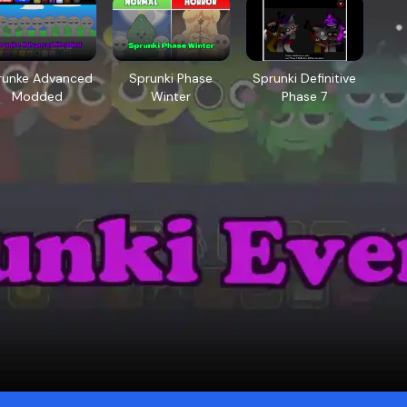
runke Advanced
Sprunki Phase
Sprunki Definitive
Modded
Winter
Phase 7