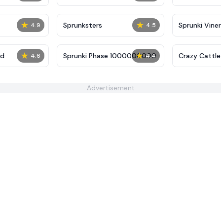
★
★
Sprunksters
Sprunki Viner
4.9
4.5
★
★
ed
Sprunki Phase 1000000000
Crazy Cattl
4.6
4.4
Advertisement