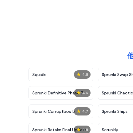
★
Squidki
Sprunki Swap 
4.6
★
Sprunki Definitive Phase 7
Sprunki Chaoti
4.6
★
Sprunki Corruptbox 5
Sprunki Ships
4.7
★
Sprunki Retake Final Update
Scrunkly
4.8