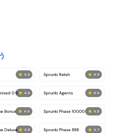
う
★
★
Sprunki Relish
4.9
4.9
★
★
mixed 0.9
Sprunki Agents
4.6
4.9
★
★
ke Bonus
Sprunki Phase 10000
4.4
4.8
★
★
ke Deluxe
Sprunki Phase 888
4.8
4.7