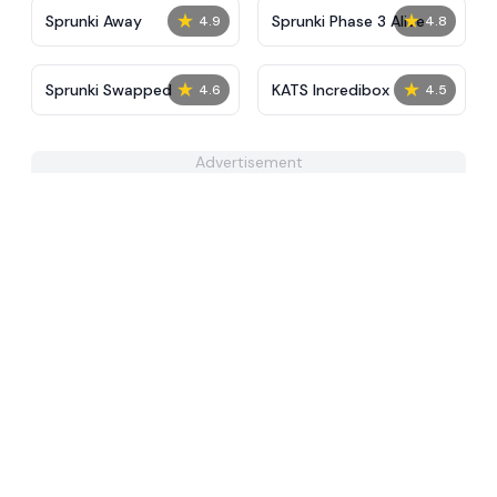
★
★
Sprunki Away
Sprunki Phase 3 Alive
4.9
4.8
★
★
Sprunki Swapped
KATS Incredibox
4.6
4.5
Advertisement