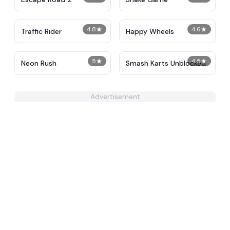
4.8
★
4.6
★
Traffic Rider
Happy Wheels
5
★
4.5
★
Neon Rush
Smash Karts Unblocked
Advertisement