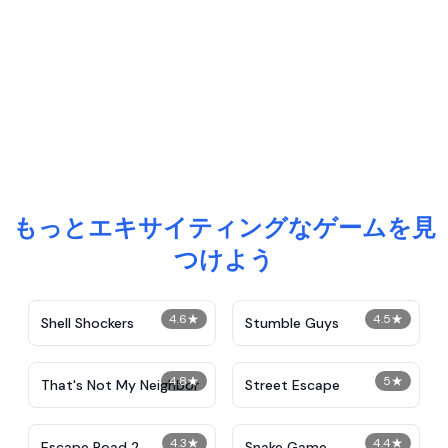
もっとエキサイティングなゲームを見
つけよう
4.6
★
4.5
★
Shell Shockers
Stumble Guys
4.8
★
5
★
That's Not My Neighbor
Street Escape
4.3
★
4.4
★
Escape Road 2
Snake Game