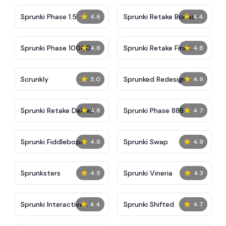
★
★
Sprunki Phase 1.5
Sprunki Retake Bonus
4.6
4.4
★
★
Sprunki Phase 10000
Sprunki Retake Final
4.8
4.8
Update
★
★
Scrunkly
Sprunked Redesign
5.0
4.9
★
★
Sprunki Retake Deluxe
Sprunki Phase 888
4.8
4.7
★
★
Sprunki Fiddlebops
Sprunki Swap
4.9
4.9
★
★
Sprunksters
Sprunki Vineria
4.5
4.3
★
★
Sprunki Interactive
Sprunki Shifted
4.4
4.7
Tunner