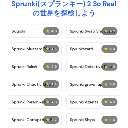
Sprunki(スプランキー) 2 So Real
の世界を探検しよう
★
★
Squidki
Sprunki Swap Showcase
4.6
4.8
★
★
Sprunki Mustard Phase
Sprunkstard
4.4
4.9
2
★
★
Sprunki Relish
Sprunki Definitive Phase
4.9
4.6
7
★
★
Sprunki Chaotic Good
Sprunki grown up
4.4
4.9
★
★
Sprunki Pyramixed 0.9
Sprunki Agents
4.6
4.9
★
★
Sprunki Corruptbox 5
Sprunki Ships
4.7
4.6