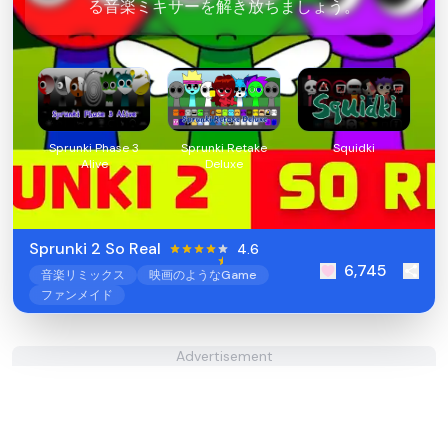
る音楽ミキサーを解き放ちましょう。
Sprunki Phase 3
Sprunki Retake
Squidki
Alive
Deluxe
Sprunki 2 So Real
4.6
6,745
音楽リミックス
映画のようなGame
ファンメイド
Advertisement