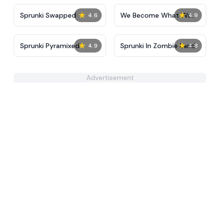
★
★
Sprunki Swapped
We Become What We
4.6
4.9
Behold
★
★
Sprunki Pyramixed
Sprunki In Zombie Land
4.9
4.8
Advertisement