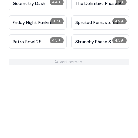
4.4
★
5
★
Geometry Dash
The Definitive Phase 9:
Demolition
4.7
★
4.9
★
Friday Night Funkin
Spruted Remastered
Alternative Phase 2
4.5
★
4.5
★
Retro Bowl 25
Skrunchy Phase 3
Advertisement