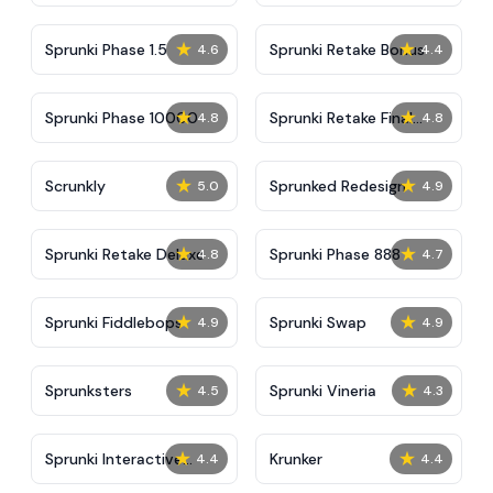
★
★
Sprunki Phase 1.5
Sprunki Retake Bonus
4.6
4.4
★
★
Sprunki Phase 10000
Sprunki Retake Final
4.8
4.8
Update
★
★
Scrunkly
Sprunked Redesign
5.0
4.9
★
★
Sprunki Retake Deluxe
Sprunki Phase 888
4.8
4.7
★
★
Sprunki Fiddlebops
Sprunki Swap
4.9
4.9
★
★
Sprunksters
Sprunki Vineria
4.5
4.3
★
★
Sprunki Interactive
Krunker
4.4
4.4
Tunner