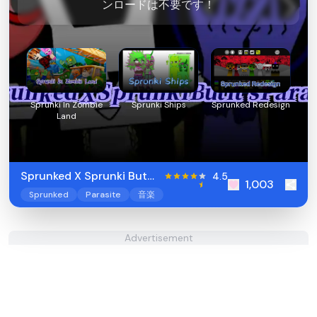
ンロードは不要です！
Sprunki In Zombie
Sprunki Ships
Sprunked Redesign
Land
Sprunked X Sprunki But
4.5
1,003
it’s Parasite
Sprunked
Parasite
音楽
Advertisement