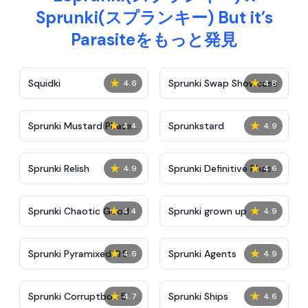
Sprunki(スプランキー) But it’s
Parasiteをもっと発見
★
★
Squidki
Sprunki Swap Showcase
4.6
4.8
★
★
Sprunki Mustard Phase
Sprunkstard
4.4
4.9
2
★
★
Sprunki Relish
Sprunki Definitive Phase
4.9
4.6
7
★
★
Sprunki Chaotic Good
Sprunki grown up
4.4
4.9
★
★
Sprunki Pyramixed 0.9
Sprunki Agents
4.6
4.9
★
★
Sprunki Corruptbox 5
Sprunki Ships
4.7
4.6