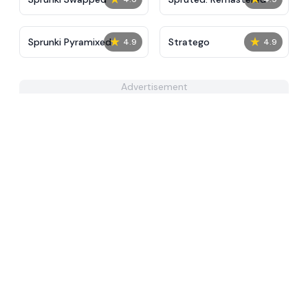
★
★
Sprunki Pyramixed
Stratego
4.9
4.9
Advertisement