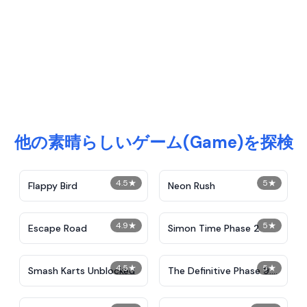
他の素晴らしいゲーム(Game)を探検
4.5
★
5
★
Flappy Bird
Neon Rush
4.9
★
5
★
Escape Road
Simon Time Phase 2
4.5
★
5
★
Smash Karts Unblocked
The Definitive Phase 9:
Demolition