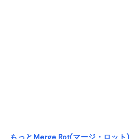
もっとMerge Rot(マージ・ロット)