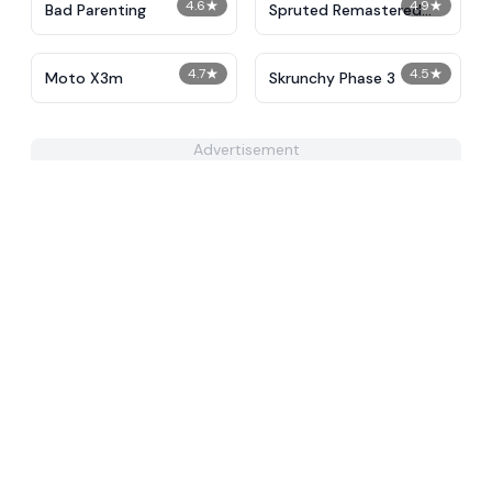
4.6
★
4.9
★
Bad Parenting
Spruted Remastered
Alternative Phase 2
4.7
★
4.5
★
Moto X3m
Skrunchy Phase 3
Advertisement