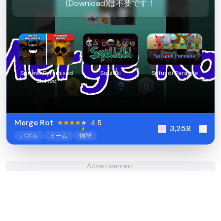
(Download)は不要です！
Sprunki Pyramixed
Squidki
Spfundi Parasite
Shifted
Merge Rot
4.5
3,258
パズル
ミーム
物理
Advertisement