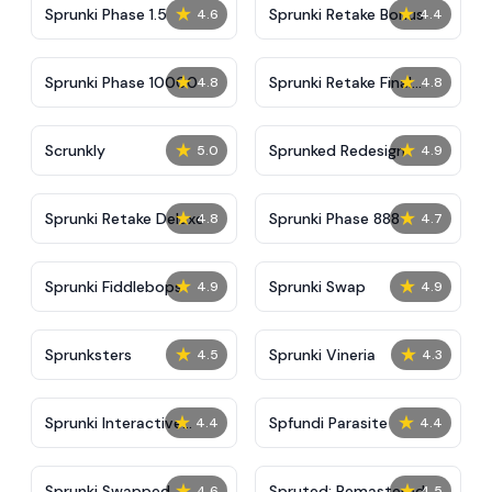
★
★
Sprunki Phase 1.5
Sprunki Retake Bonus
4.6
4.4
★
★
Sprunki Phase 10000
Sprunki Retake Final
4.8
4.8
Update
★
★
Scrunkly
Sprunked Redesign
5.0
4.9
★
★
Sprunki Retake Deluxe
Sprunki Phase 888
4.8
4.7
★
★
Sprunki Fiddlebops
Sprunki Swap
4.9
4.9
★
★
Sprunksters
Sprunki Vineria
4.5
4.3
★
★
Sprunki Interactive
Spfundi Parasite
4.4
4.4
Tunner
★
★
Sprunki Swapped
Spruted: Remastered
4.6
4.5