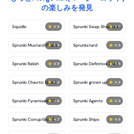
の楽しみを発見
★
★
Squidki
Sprunki Swap Showcase
4.6
4.8
★
★
Sprunki Mustard Phase
Sprunkstard
4.4
4.9
2
★
★
Sprunki Relish
Sprunki Definitive Phase
4.9
4.6
7
★
★
Sprunki Chaotic Good
Sprunki grown up
4.4
4.9
★
★
Sprunki Pyramixed 0.9
Sprunki Agents
4.6
4.9
★
★
Sprunki Corruptbox 5
Sprunki Ships
4.7
4.6