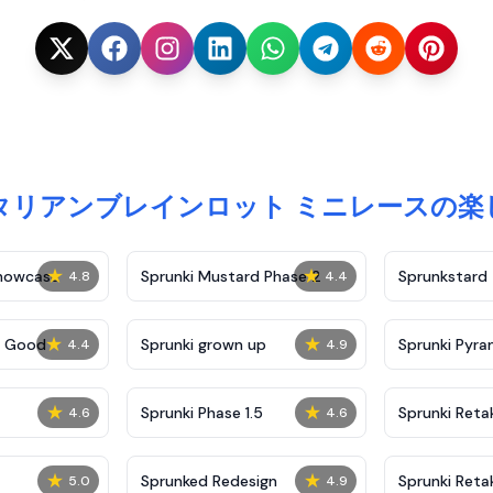
タリアンブレインロット ミニレースの楽
★
★
Showcase
Sprunki Mustard Phase 2
Sprunkstard
4.8
4.4
★
★
c Good
Sprunki grown up
Sprunki Pyra
4.4
4.9
★
★
Sprunki Phase 1.5
Sprunki Reta
4.6
4.6
★
★
Sprunked Redesign
Sprunki Reta
5.0
4.9