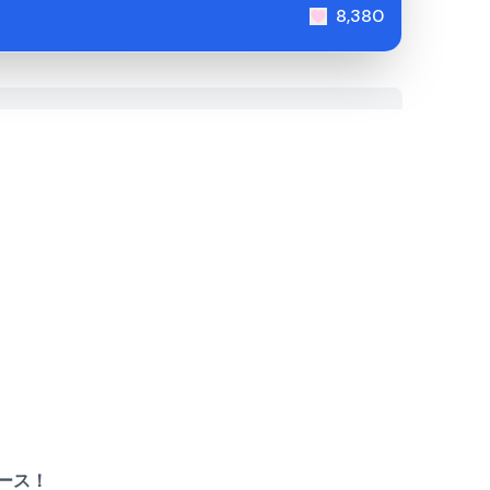
8,380
ース！