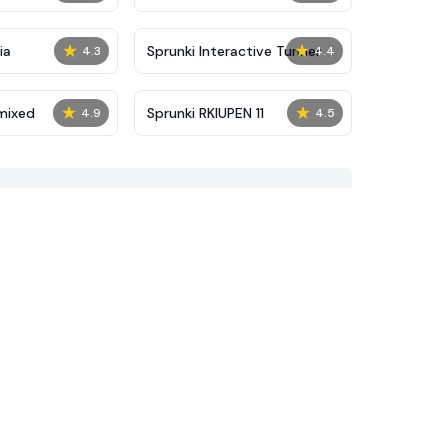
★
★
ia
Sprunki Interactive Tunner
4.3
4.4
★
★
mixed
Sprunki RKIUPEN 11
4.9
4.5