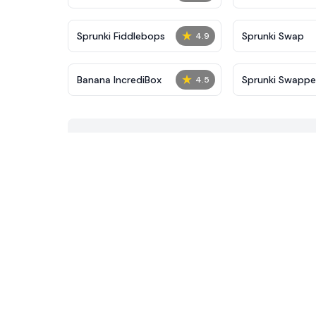
★
Sprunki Fiddlebops
Sprunki Swap
4.9
★
Banana IncrediBox
Sprunki Swapp
4.5