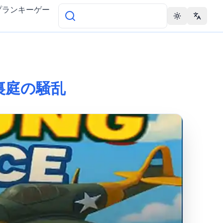
プランキーゲー
Toggle theme
Change 
ce：裏庭の騒乱