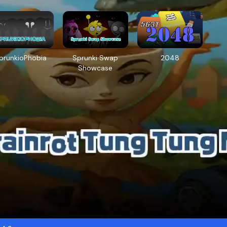
prunkioPhobia
Sprunki Swap
2048
Showcase