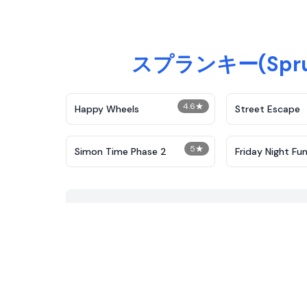
スプランキー(Spr
4.6
★
Happy Wheels
Street Escape
5
★
Simon Time Phase 2
Friday Night Fun