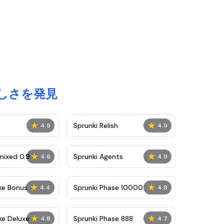
しさを発見
★
★
Sprunki Relish
4.9
4.9
★
★
mixed 0.9
Sprunki Agents
4.6
4.9
★
★
ke Bonus
Sprunki Phase 10000
4.4
4.8
★
★
ke Deluxe
Sprunki Phase 888
4.8
4.7