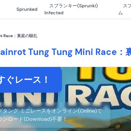
スプランキー(Sprunki)
ス
Sprunked
Infected
ム
g Mini Race：裏庭の騒乱
 Brainrot Tung Tung Mini Ra
すぐレース！
ング ミニレースをオンライン(Online)で
ダウンロード(Download)不要！