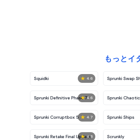
もっとイ
★
Squidki
Sprunki Swap 
4.6
★
Sprunki Definitive Phase 7
Sprunki Chaoti
4.6
★
Sprunki Corruptbox 5
Sprunki Ships
4.7
★
Sprunki Retake Final Update
Scrunkly
4.8