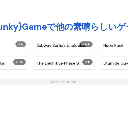
unky)Gameで他の素晴らしいゲ
5
★
4.9
★
Subway Surfers Unblocked
Neon Rush
4.7
★
5
★
kin
The Definitive Phase 9:
Stumble Guy
Demolition
Advertisement