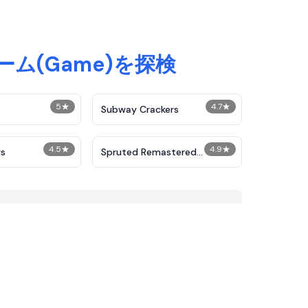
ーム(Game)を探検
5
★
4.7
★
Subway Crackers
4.5
★
4.9
★
s
Spruted Remastered
Alternative Phase 2