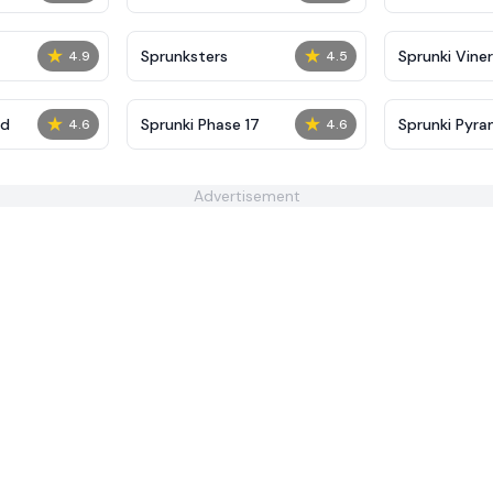
★
★
Sprunksters
Sprunki Viner
4.9
4.5
★
★
ed
Sprunki Phase 17
Sprunki Pyra
4.6
4.6
Advertisement