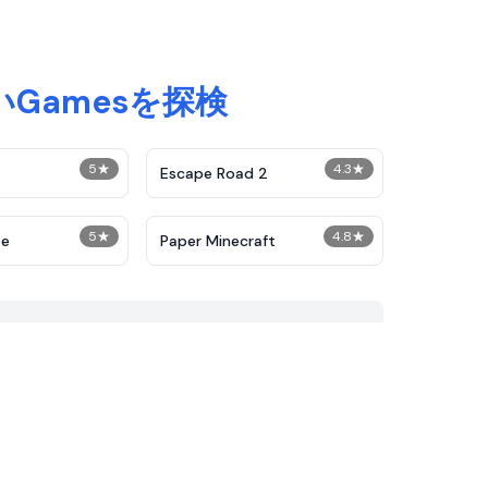
いGamesを探検
5
★
4.3
★
Escape Road 2
5
★
4.8
★
pe
Paper Minecraft