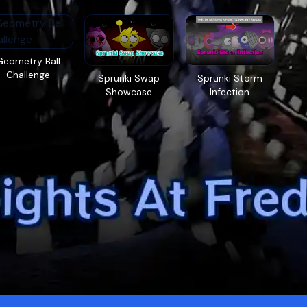
Geometry Ball
Challenge
Sprunki Swap
Sprunki Storm
Showcase
Infection