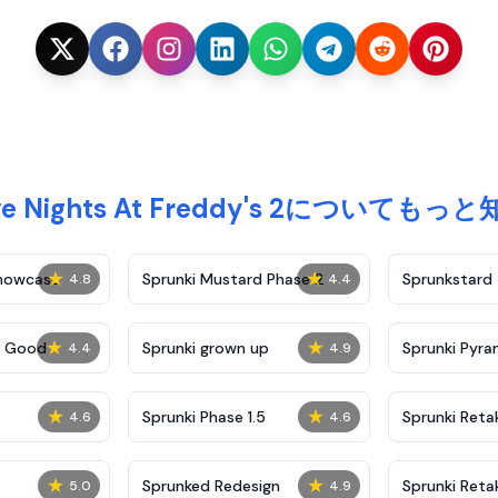
ve Nights At Freddy's 2についてもっ
★
★
Showcase
Sprunki Mustard Phase 2
Sprunkstard
4.8
4.4
★
★
c Good
Sprunki grown up
Sprunki Pyra
4.4
4.9
★
★
Sprunki Phase 1.5
Sprunki Reta
4.6
4.6
★
★
Sprunked Redesign
Sprunki Reta
5.0
4.9