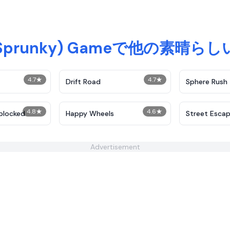
prunky) Gameで他の素晴らし
4.7
★
4.7
★
Drift Road
Sphere Rush
4.8
★
4.6
★
blocked
Happy Wheels
Street Esca
Advertisement