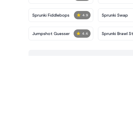
★
Sprunki Fiddlebops
Sprunki Swap
4.9
★
Jumpshot Guesser
Sprunki Brawl S
4.4