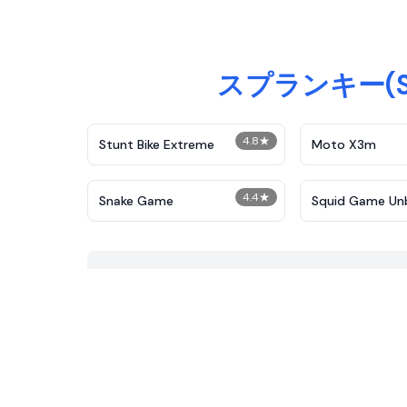
スプランキー(S
4.8
★
Stunt Bike Extreme
Moto X3m
4.4
★
Snake Game
Squid Game Un