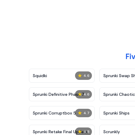
Fi
★
Squidki
Sprunki Swap 
4.6
★
Sprunki Definitive Phase 7
Sprunki Chaoti
4.6
★
Sprunki Corruptbox 5
Sprunki Ships
4.7
★
Sprunki Retake Final Update
Scrunkly
4.8