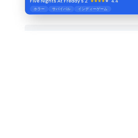
Five Nights At Freddy's 2
4.4
ホラー
サバイバル
インディーゲーム