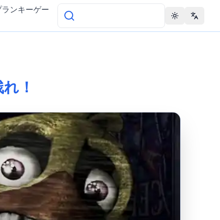
プランキーゲー
Toggle theme
Change 
生き残れ！