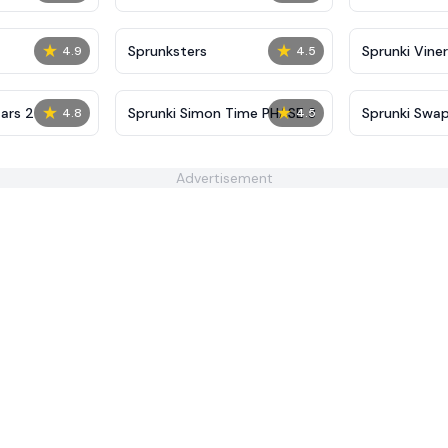
★
★
Sprunksters
Sprunki Viner
4.9
4.5
★
★
tars 2
Sprunki Simon Time PHASE 3
Sprunki Swa
4.8
4.5
Advertisement