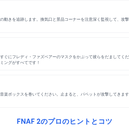
を追跡します。換気口と景品コーナーを注意深く監視して、攻撃を予測します。Fi
フレディ・ファズベアーのマスクをかぶって彼らをだましてください。これは、Fi
ミングがすべてです！
ックスを巻いてください。止まると、パペットが攻撃してきます！スプランキー(S
FNAF 2のプロのヒントとコツ