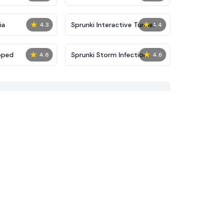
★
★
ia
Sprunki Interactive Tunner
4.3
4.4
★
★
pped
Sprunki Storm Infection
4.6
4.6