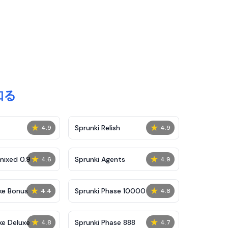
と知る
★
★
Sprunki Relish
4.9
4.9
★
★
mixed 0.9
Sprunki Agents
4.6
4.9
★
★
ke Bonus
Sprunki Phase 10000
4.4
4.8
★
★
ke Deluxe
Sprunki Phase 888
4.8
4.7