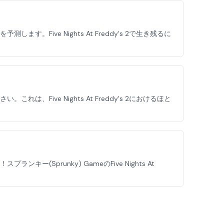
ve Nights At Freddy's 2で生き残るに
ve Nights At Freddy's 2におけるほと
prunky) GameのFive Nights At