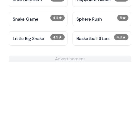
4.4
★
5
★
Snake Game
Sphere Rush
4.9
★
4.8
★
Little Big Snake
Basketball Stars
Unblocked
Advertisement