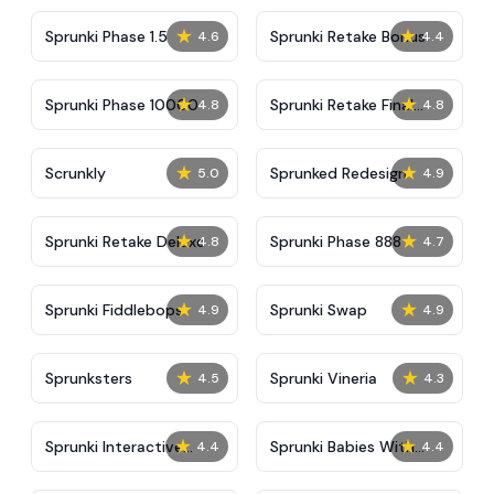
★
★
Sprunki Phase 1.5
Sprunki Retake Bonus
4.6
4.4
★
★
Sprunki Phase 10000
Sprunki Retake Final
4.8
4.8
Update
★
★
Scrunkly
Sprunked Redesign
5.0
4.9
★
★
Sprunki Retake Deluxe
Sprunki Phase 888
4.8
4.7
★
★
Sprunki Fiddlebops
Sprunki Swap
4.9
4.9
★
★
Sprunksters
Sprunki Vineria
4.5
4.3
★
★
Sprunki Interactive
Sprunki Babies With
4.4
4.4
Tunner
OC’s