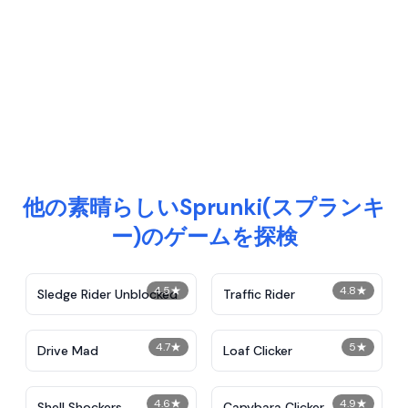
他の素晴らしいSprunki(スプランキ
ー)のゲームを探検
4.5
★
4.8
★
Sledge Rider Unblocked
Traffic Rider
4.7
★
5
★
Drive Mad
Loaf Clicker
4.6
★
4.9
★
Shell Shockers
Capybara Clicker