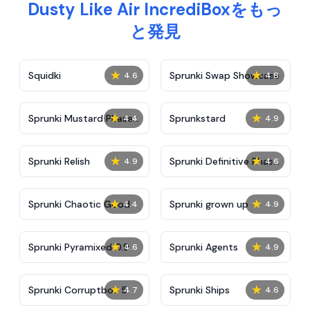
Dusty Like Air IncrediBoxをもっ
と発見
★
★
Squidki
Sprunki Swap Showcase
4.6
4.8
★
★
Sprunki Mustard Phase
Sprunkstard
4.4
4.9
2
★
★
Sprunki Relish
Sprunki Definitive Phase
4.9
4.6
7
★
★
Sprunki Chaotic Good
Sprunki grown up
4.4
4.9
★
★
Sprunki Pyramixed 0.9
Sprunki Agents
4.6
4.9
★
★
Sprunki Corruptbox 5
Sprunki Ships
4.7
4.6