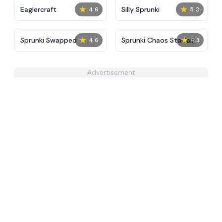
★
★
Eaglercraft
Silly Sprunki
4.6
5.0
★
★
Sprunki Swapped
Sprunki Chaos Starfall
4.6
4.3
Advertisement