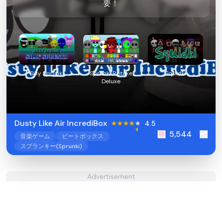
要！
Silly Sprunki
Sprunki Retake
Squidki
Deluxe
Dusty Like Air IncrediBox
4.5
5,544
音楽ゲーム
ビートボックス
スプランキー(Sprunki)
Advertisement