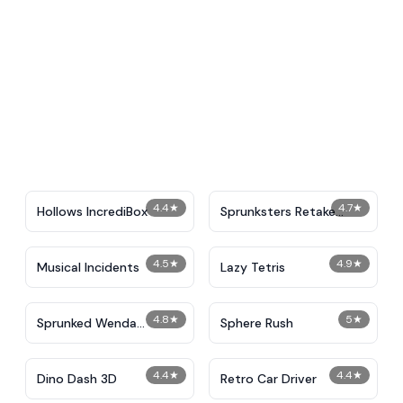
4.4
★
4.7
★
Hollows IncrediBox
Sprunksters Retake
(Updated)
4.5
★
4.9
★
Musical Incidents
Lazy Tetris
4.8
★
5
★
Sprunked Wenda
Sphere Rush
Treatment
4.4
★
4.4
★
Dino Dash 3D
Retro Car Driver