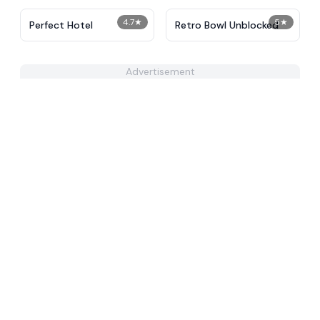
4.7
★
5
★
Perfect Hotel
Retro Bowl Unblocked
Advertisement