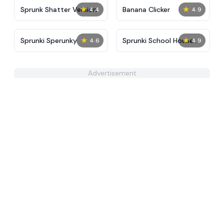
★
★
Sprunk Shatter Version
Banana Clicker
4.4
4.9
★
★
Sprunki Sperunky
Sprunki School House
4.6
4.9
Trouble Babies 2.0
Advertisement