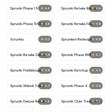
★
★
Sprunki Phase 1.5
Sprunki Retake Bonus
4.6
4.4
★
★
Sprunki Phase 10000
Sprunki Retake Final
4.8
4.8
Update
★
★
Scrunkly
Sprunked Redesign
5.0
4.9
★
★
Sprunki Retake Deluxe
Sprunki Phase 888
4.8
4.7
★
★
Sprunki Fiddlebops
Sprunki Katchup
4.9
4.5
★
★
Sprunki Skibidi Toilet
Sprunki Phase 4
4.7
4.8
Definitive
★
★
Sprunki Deluxe Retake
Sprunki Clukr Treatment
4.4
5.0