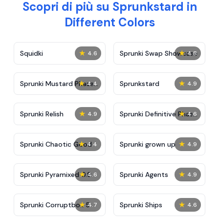
Scopri di più su Sprunkstard in
Different Colors
★
★
Squidki
Sprunki Swap Showcase
4.6
4.8
★
★
Sprunki Mustard Phase
Sprunkstard
4.4
4.9
2
★
★
Sprunki Relish
Sprunki Definitive Phase
4.9
4.6
7
★
★
Sprunki Chaotic Good
Sprunki grown up
4.4
4.9
★
★
Sprunki Pyramixed 0.9
Sprunki Agents
4.6
4.9
★
★
Sprunki Corruptbox 5
Sprunki Ships
4.7
4.6