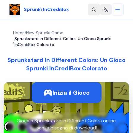
Sprunki InCrediBox
Change langu
Home
/
New Sprunki Game
Sprunkstard in Different Colors: Un Gioco Sprunki
/
InCrediBox Colorato
Sprunkstard in Different Colors: Un Gioco
Sprunki InCrediBox Colorato
Inizia il Gioco
Gioca a Sprunkstard in Different Colors online,
senza bisogno di download!