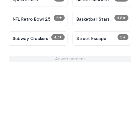
5
★
4.8
★
NFL Retro Bowl 25
Basketball Stars
Unblocked
4.7
★
5
★
Subway Crackers
Street Escape
Advertisement