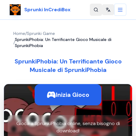
Sprunki InCrediBox
Change langu
Home
/
Sprunki Game
SprunkiPhobia: Un Terrificante Gioco Musicale di
/
SprunkiPhobia
SprunkiPhobia: Un Terrificante Gioco
Musicale di SprunkiPhobia
Inizia Gioco
Gioca a SprunkiPhobia online, senza bisogno di
download!