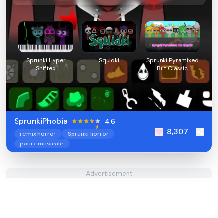
Sprunki Hyper
Squidki
Sprunki Pyramixed
Shifted
But Classic
SprunkiPhobia
4.6
8,307
remix horror
Sprunki horror
paura musicale
Advertisement