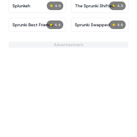
★
★
Splunkeh
The Sprunki Shifted!
4.9
4.5
★
★
Sprunki Best Friends
Sprunki Swapped
4.4
4.6
Slaughter
Advertisement