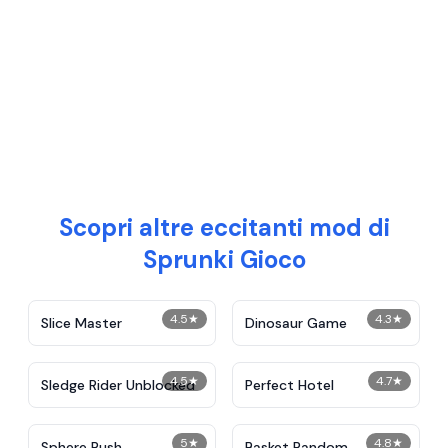
Scopri altre eccitanti mod di
Sprunki Gioco
4.5
★
4.3
★
Slice Master
Dinosaur Game
4.5
★
4.7
★
Sledge Rider Unblocked
Perfect Hotel
5
★
4.8
★
Sphere Rush
Basket Random