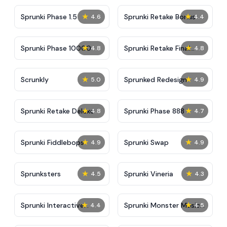
★
★
Sprunki Phase 1.5
Sprunki Retake Bonus
4.6
4.4
★
★
Sprunki Phase 10000
Sprunki Retake Final
4.8
4.8
Update
★
★
Scrunkly
Sprunked Redesign
5.0
4.9
★
★
Sprunki Retake Deluxe
Sprunki Phase 888
4.8
4.7
★
★
Sprunki Fiddlebops
Sprunki Swap
4.9
4.9
★
★
Sprunksters
Sprunki Vineria
4.5
4.3
★
★
Sprunki Interactive
Sprunki Monster Music
4.4
4.5
Tunner
Beats