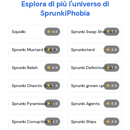
Esplora di più l'universo di
SprunkiPhobia
★
★
Squidki
Sprunki Swap Showcase
4.6
4.8
★
★
Sprunki Mustard Phase
Sprunkstard
4.4
4.9
2
★
★
Sprunki Relish
Sprunki Definitive Phase
4.9
4.6
7
★
★
Sprunki Chaotic Good
Sprunki grown up
4.4
4.9
★
★
Sprunki Pyramixed 0.9
Sprunki Agents
4.6
4.9
★
★
Sprunki Corruptbox 5
Sprunki Ships
4.7
4.6