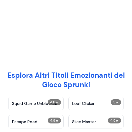
Esplora Altri Titoli Emozionanti del
Gioco Sprunki
4.8
★
5
★
Squid Game Unblocked
Loaf Clicker
4.9
★
4.5
★
Escape Road
Slice Master