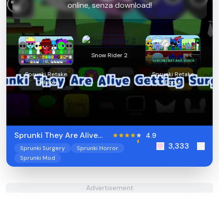
online, senza download!
Snow Rider 2
Sprunki Retake
Sprunki Retake
Deluxe
Bonus
Sprunki They Are Alive
4.9
3,333
Getting Surgery
Sprunki Surgery
Sprunki Horror
Sprunki Mod
Advertisement