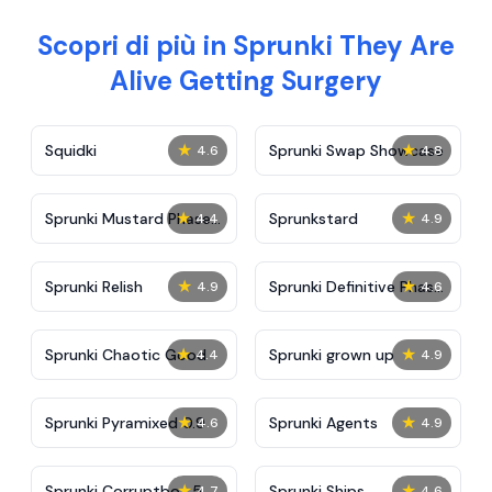
Scopri di più in Sprunki They Are
Alive Getting Surgery
★
★
Squidki
Sprunki Swap Showcase
4.6
4.8
★
★
Sprunki Mustard Phase
Sprunkstard
4.4
4.9
2
★
★
Sprunki Relish
Sprunki Definitive Phase
4.9
4.6
7
★
★
Sprunki Chaotic Good
Sprunki grown up
4.4
4.9
★
★
Sprunki Pyramixed 0.9
Sprunki Agents
4.6
4.9
★
★
Sprunki Corruptbox 5
Sprunki Ships
4.7
4.6