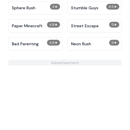
5
★
4.5
★
Sphere Rush
Stumble Guys
4.8
★
5
★
Paper Minecraft
Street Escape
4.6
★
5
★
Bad Parenting
Neon Rush
Advertisement