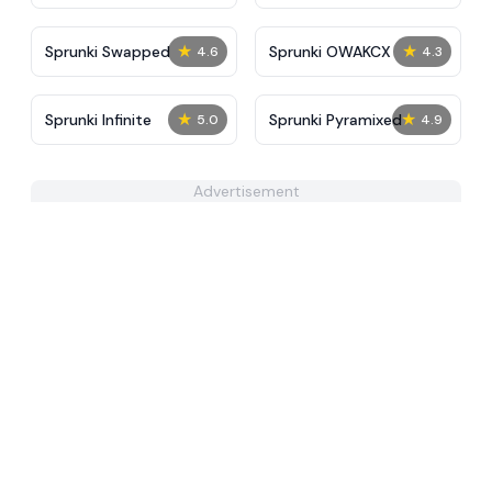
Tunner
★
★
Sprunki Swapped
Sprunki OWAKCX
4.6
4.3
★
★
Sprunki Infinite
Sprunki Pyramixed
5.0
4.9
Advertisement